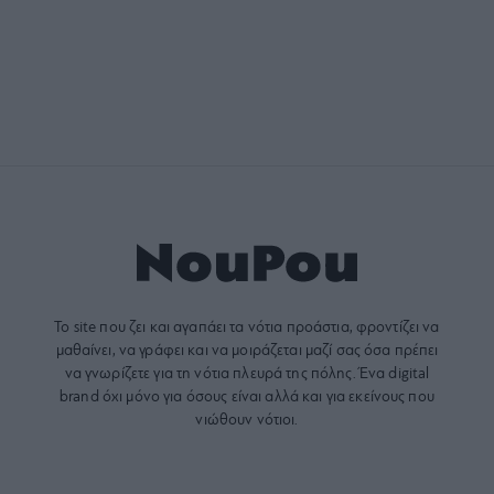
Το site που ζει και αγαπάει τα
νότια προάστια
, φροντίζει να
μαθαίνει, να γράφει και να μοιράζεται μαζί σας όσα πρέπει
να γνωρίζετε για τη νότια πλευρά της πόλης. Ένα digital
brand όχι μόνο για όσους είναι αλλά και για εκείνους που
νιώθουν νότιοι.