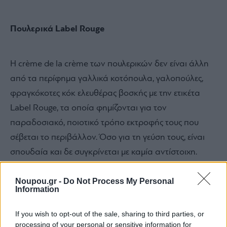
Πουλερικά
Label
Rouge
Η crème de la crème των πουλερικών δεν είναι άλλη
από τα περίφημα γαλλικά κοτόπουλα, γαλοπούλες,
φραγκόκοτες κόκ ελευθέρας βοσκής με την ετικέτα
Label Rouge, τα οποία φημίζονται για τον
παραδοσιακό, ποιοτικό τρόπο εκτροφής τους που
σέβεται το περιβάλλον. Όσο για τη γεύση τους, είναι
σπουδαία και δε συγκρίνεται με καμία αντίστοιχη.
Noupou.gr -
Do Not Process My Personal
Information
If you wish to opt-out of the sale, sharing to third parties, or
processing of your personal or sensitive information for