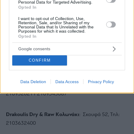
Personal Data for Targeted Advertising.
Opted In
I want to opt-out of Collection, Use,
Retention, Sale, and/or Sharing of my
Personal Data that Is Unrelated with the
Purposes for which it was collected.
Opted In
Drakoulis meat
Google consents
CONFIRM
-Βούλα
: Βασ. Παύλου 103, Τηλ: 2108955655
Data Deletion
Data Access
Privacy Policy
-Νέα Σμύρνη:
Αγίας Σοφίας 90, Πλατεία Άνοιξης, Τηλ:
2109320211 2109343087
Drakoulis
Dry
& Raw
Κολωνάκι
: Σκουφά 52, Τηλ:
2103632400