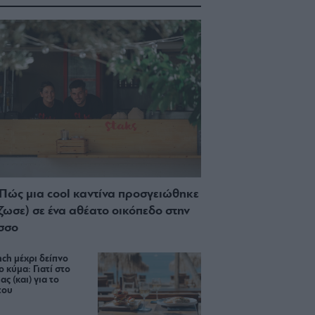
 Πώς μια cool καντίνα προσγειώθηκε
ίζωσε) σε ένα αθέατο οικόπεδο στην
σσο
ch μέχρι δείπνο
ο κύμα: Γιατί στο
ας (και) για το
του