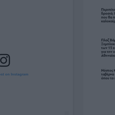
Περιπέτε
δροσιά;
που θα π
καλοκαίρ
Πλαζ Βάρ
Ξεμπλοκ
των 15 ε
για την 
Αθηναϊκή
Νόστος 
ost on Instagram
ταβέρνα
όπου το 