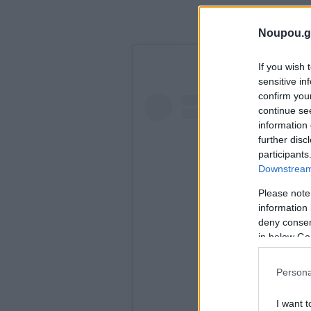
Noupou.g
If you wish 
sensitive in
confirm you
continue se
information 
further disc
participants
Downstream 
Please note
information 
deny consent
in below Go
Persona
I want t
View this p