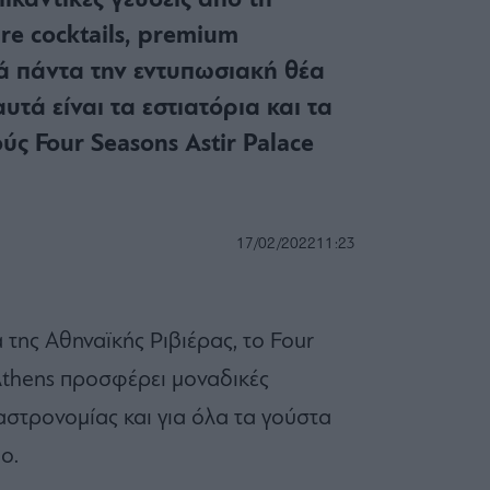
ικάντικες γεύσεις από τη
ure cocktails, premium
ά πάντα την εντυπωσιακή θέα
υτά είναι τα εστιατόρια και τα
ύς Four Seasons Astir Palace
17/02/2022
11:23
της Αθηναϊκής Ριβιέρας, το Four
 Athens προσφέρει μοναδικές
γαστρονομίας και για όλα τα γούστα
ο.