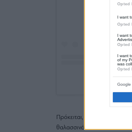
Opted 
I want t
Opted 
I want 
Advertis
Opted 
I want t
of my P
was col
Opted 
Google 
A post shared by
Πρόκειται, όπως μαρτυρά και 
θαλασσινά από τα ελληνικά πε