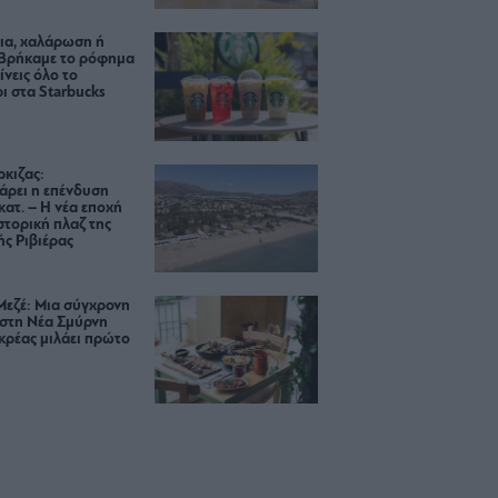
ια, χαλάρωση ή
 Βρήκαμε το ρόφημα
ίνεις όλο το
ι στα Starbucks
κιζας:
άρει η επένδυση
κατ. – Η νέα εποχή
ιστορική πλαζ της
ς Ριβιέρας
Μεζέ: Μια σύγχρονη
 στη Νέα Σμύρνη
κρέας μιλάει πρώτο