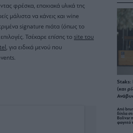
ώντας φρέσκα, εποχιακά υλικά της
ίς μάλιστα να κάνεις και wine
κριμένα signature πιάτα (όπως το
 επιλογές. Τσέκαρε επίσης το
site του
tel
, για ειδικά μενού που
vents.
Staks:
(και ρ
Ανάβυ
Από brun
δίπλα στ
Bolivar π
φαγητό 