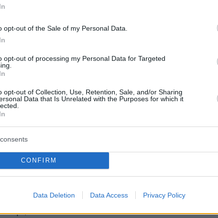
In
o opt-out of the Sale of my Personal Data.
In
to opt-out of processing my Personal Data for Targeted
ing.
In
o opt-out of Collection, Use, Retention, Sale, and/or Sharing
ersonal Data that Is Unrelated with the Purposes for which it
lected.
In
consents
 FSAthens (@fsathens)
CONFIRM
το όνομά του, για ένα εστιατόριο με
Data Deletion
Data Access
Privacy Policy
λάγη, που δίνει τη δική του πινελιά
ΔΙΑΒ