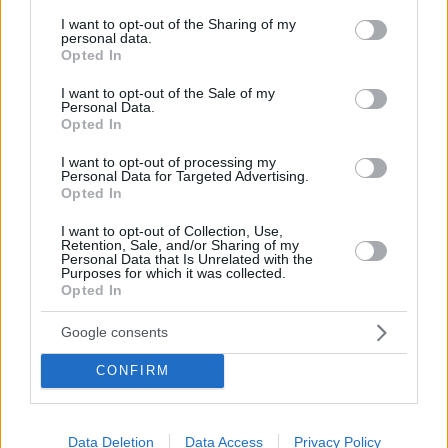
χειμερινούς μήνες;
services and may gather and store information including but
not limited to your visit or usage behaviour. You may click to
I want to opt-out of the Sharing of my
personal data.
grant or deny consent to Google and its third-party tags to
Opted In
use your data for below specified purposes in below Google
Τζίτζιρας & Μίτζιρας. Αλκυόνης 77, Παλαιό
consent section.
I want to opt-out of the Sale of my
Φάληρο | Τηλ:
210 9851473
Personal Data.
Opted In
I want to opt-out of processing my
Στου Θωμά το κουτούκι, Ηλιούπολη
Personal Data for Targeted Advertising.
Opted In
I want to opt-out of Collection, Use,
Retention, Sale, and/or Sharing of my
Personal Data that Is Unrelated with the
Purposes for which it was collected.
Opted In
Google consents
CONFIRM
Data Deletion
Data Access
Privacy Policy