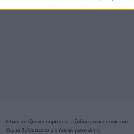
Κλασική αξία για παρεΐστικες εξόδους, το κουτούκι του
Θωμά βρίσκεται σε μία ήσυχη γειτονιά της