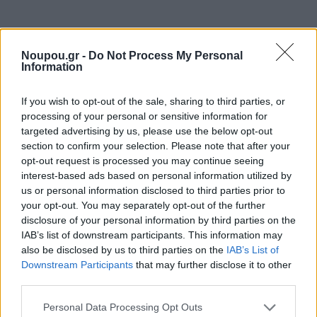
Noupou.gr -
Do Not Process My Personal
Information
Αν βρεθείς ποτέ στη
γειτονιά της Παναγίτσας
στο
If you wish to opt-out of the sale, sharing to third parties, or
Παλαιό Φάληρο και ρωτήσεις έναν περαστικό πού να
processing of your personal or sensitive information for
targeted advertising by us, please use the below opt-out
πας να φας, όλοι θα σου πουν στον
Τζίτζιρα &
section to confirm your selection. Please note that after your
Μίτζιρα
. Στο μεζεδοπωλείο, που στεγάζεται σε μια
opt-out request is processed you may continue seeing
υπέροχη μονοκατοικία εδώ και σαράντα χρόνια, θα
interest-based ads based on personal information utilized by
us or personal information disclosed to third parties prior to
βρεις λαχταριστούς μεζέδες, όπως το πολίτικο κεμπάπ
your opt-out. You may separately opt-out of the further
ή το κρεμαστό σουβλάκι ψαρονέφρι, τους οποίους
disclosure of your personal information by third parties on the
IAB’s list of downstream participants. This information may
μπορείς να συνοδεύσεις με μία μπίρα ή με ένα
also be disclosed by us to third parties on the
IAB’s List of
ποτηράκι κρασί. Και τι καλύτερο από το να
Downstream Participants
that may further disclose it to other
απολαύσεις όλα αυτά δίπλα στο τζάκι που βρίσκεται
third parties.
στον εσωτερικό χώρο και παραμένει αναμμένο τους
Please note that this website/app uses one or more Google
Personal Data Processing Opt Outs