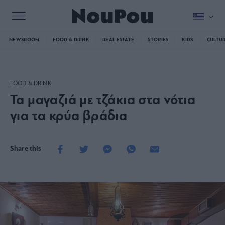
NEWSROOM
FOOD & DRINK
REAL ESTATE
STORIES
KIDS
CULTU
FOOD & DRINK
Τα μαγαζιά με τζάκια στα νότια
για τα κρύα βράδια
Share this