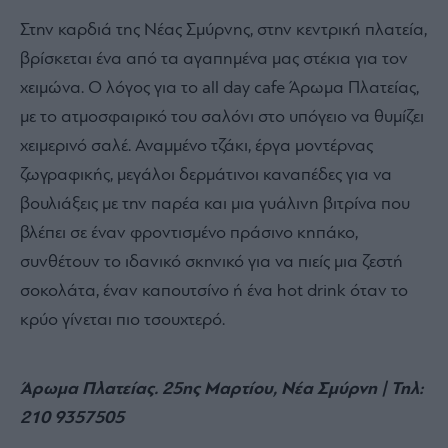
Στην καρδιά της Νέας Σμύρνης, στην κεντρική πλατεία,
βρίσκεται ένα από τα αγαπημένα μας στέκια για τον
χειμώνα. Ο λόγος για το all day cafe Άρωμα Πλατείας,
με το ατμοσφαιρικό του σαλόνι στο υπόγειο να θυμίζει
χειμερινό σαλέ. Αναμμένο τζάκι, έργα μοντέρνας
ζωγραφικής, μεγάλοι δερμάτινοι καναπέδες για να
βουλιάξεις με την παρέα και μια γυάλινη βιτρίνα που
βλέπει σε έναν φροντισμένο πράσινο κηπάκο,
συνθέτουν το ιδανικό σκηνικό για να πιείς μια ζεστή
σοκολάτα, έναν καπουτσίνο ή ένα hot drink όταν το
κρύο γίνεται πιο τσουχτερό.
Άρωμα Πλατείας. 25ης Μαρτίου, Νέα Σμύρνη
| Τηλ:
210 9357505