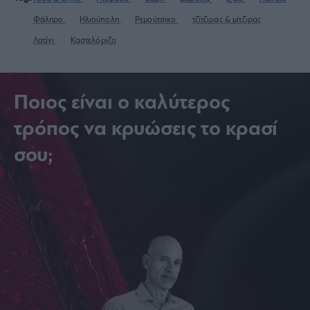
Φάληρο
Ηλιούπολη
Ρεμούτσικο
τζίτζιρας & μίτζιρας
Λατίνι
Καστελόριζο
Ποιος είναι ο καλύτερος
τρόπος να κρυώσεις το κρασί
σου;