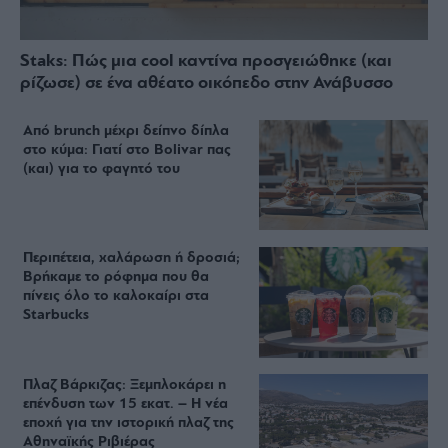
Staks: Πώς μια cool καντίνα προσγειώθηκε (και
ρίζωσε) σε ένα αθέατο οικόπεδο στην Ανάβυσσο
Από brunch μέχρι δείπνο δίπλα
στο κύμα: Γιατί στο Bolivar πας
(και) για το φαγητό του
Περιπέτεια, χαλάρωση ή δροσιά;
Βρήκαμε το ρόφημα που θα
πίνεις όλο το καλοκαίρι στα
Starbucks
Πλαζ Βάρκιζας: Ξεμπλοκάρει η
επένδυση των 15 εκατ. – Η νέα
εποχή για την ιστορική πλαζ της
Αθηναϊκής Ριβιέρας