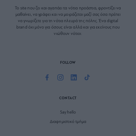
Το site που ζει και αγαπάει τα
νότια προάστια
, φροντίζει να
μαθαίνει, να γράφει και να μοιράζεται μαζί σας όσα πρέπει
να γνωρίζετε για τη νότια πλευρά της πόλης. Ένα digital
brand όχι μόνο για όσους είναι αλλά και για εκείνους που
νιώθουν νότιοι.
FOLLOW
CONTACT
Say hello
Διαφημιστικό τμήμα