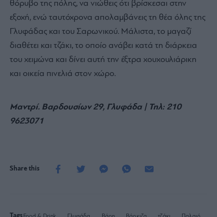
θόρυβο της πόλης, να νιώθεις ότι βρίσκεσαι στην
εξοχή, ενώ ταυτόχρονα απολαμβάνεις τη θέα όλης της
Γλυφάδας και του Σαρωνικού. Μάλιστα, το μαγαζί
διαθέτει και τζάκι, το οποίο ανάβει κατά τη διάρκεια
του χειμώνα και δίνει αυτή την έξτρα χουχουλιάρικη
και οικεία πινελιά στον χώρο.
Μαντρί. Βαρδουσίων 29, Γλυφάδα | Τηλ: 210
9623071
Share this
Tags
Food & Drink
Γλυφάδα
Βάρη
Βάρκιζα
τζάκι
Παλαιό