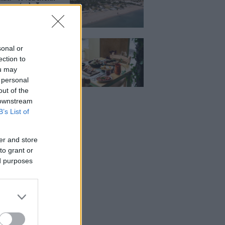
ιστορική πλαζ της
ς Ριβιέρας
Μεζέ: Μια σύγχρονη
sonal or
 στη Νέα Σμύρνη
κρέας μιλάει πρώτο
ection to
ou may
 personal
out of the
 downstream
B’s List of
er and store
to grant or
ed purposes