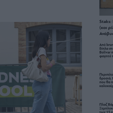
Staks:
(και ρ
Ανάβυ
Από brun
δίπλα στ
Bolivar π
φαγητό 
Περιπέτε
δροσιά;
που θα π
καλοκαίρ
Πλαζ Βάρ
Ξεμπλοκ
των 15 ε