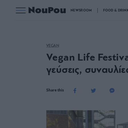
NEWSROOM
FOOD & DRIN
VEGAN
Vegan Life Festiv
γεύσεις, συναυλί
Share this