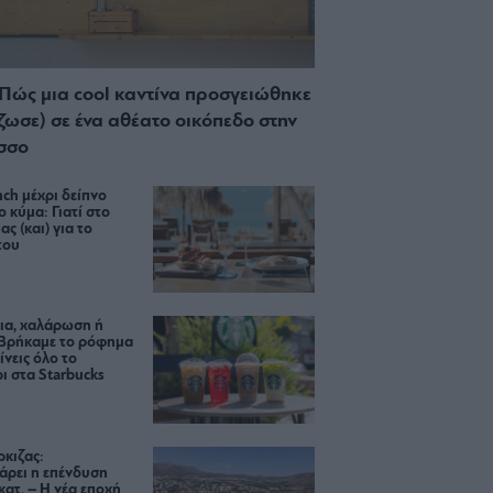
 Πώς μια cool καντίνα προσγειώθηκε
ίζωσε) σε ένα αθέατο οικόπεδο στην
σσο
ch μέχρι δείπνο
ο κύμα: Γιατί στο
ας (και) για το
του
ια, χαλάρωση ή
 Βρήκαμε το ρόφημα
ίνεις όλο το
ι στα Starbucks
κιζας:
άρει η επένδυση
κατ. – Η νέα εποχή