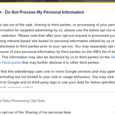
για την 
Αθηναϊκή
r -
Do Not Process My Personal Information
Νόστος 
 vegan event της χώρας, που
to opt-out of the sale, sharing to third parties, or processing of your per
ταβέρνα
όπου το 
formation for targeted advertising by us, please use the below opt-out s
ιά, με στόχο να αναδείξει τον
r selection. Please note that after your opt-out request is processed y
eing interest-based ads based on personal information utilized by us or
ία, τη διατροφή, την προστασία του
disclosed to third parties prior to your opt-out. You may separately opt-
ς, τα δικαιώματα των ζώων.
losure of your personal information by third parties on the IAB’s list of
. This information may also be disclosed by us to third parties on the
IA
Participants
that may further disclose it to other third parties.
 that this website/app uses one or more Google services and may gath
ife Festival Athens 2025
including but not limited to your visit or usage behaviour. You may click 
 to Google and its third-party tags to use your data for below specifi
ση στην Ελλάδα, με εκατοντάδες
ogle consent section.
ά, ρούχα, αξεσουάρ και πολλά άλλα
l Data Processing Opt Outs
ειδικούς για την υγεία, τη διατροφή
o opt-out of the Sharing of my personal data.