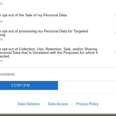
In
ό γνωστούς chefs και food bloggers
o opt-out of the Sale of my Personal Data.
In
υργικά εργαστήρια για παιδιά κάθε
to opt-out of processing my Personal Data for Targeted
ing.
In
ve concerts
o opt-out of Collection, Use, Retention, Sale, and/or Sharing
ersonal Data that Is Unrelated with the Purposes for which it
lected.
en Borders”, για πρώτη φορά στην
In
ν unlockedmedia.org
consents
Κέντρο Αιμοδοσίας (EKEA)
CONFIRM
ν για ενήλικες και παιδιά σε
s
Data Deletion
Data Access
Privacy Policy
ών για ζώα συντροφιάς