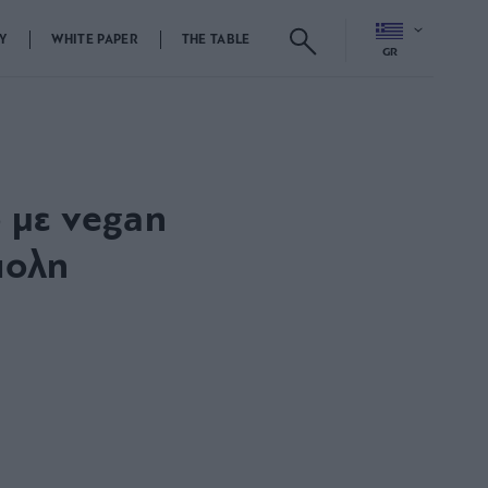
Y
WHITE PAPER
THE TABLE
GR
ο με vegan
πολη