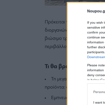
Noupou.g
Πρόκειται για το μεγαλύτερο
If you wish 
sensitive in
διοργανώνεται για ένατη χρον
confirm you
continue se
βιώσιμο τρόπο ζωής, την υγε
information 
περιβάλλοντος και, προφανώ
further disc
participants
Downstream 
Please note
Τι θα βρεις στο Vegan L
information 
deny consent
Τη μεγαλύτερη vegan έκθε
in below Go
προϊόντα: φαγητό, καλλυντικ
Persona
Εμπνευσμένες ομιλίες από 
I want t