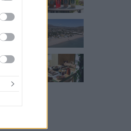
ι στα Starbucks
κιζας:
άρει η επένδυση
κατ. – Η νέα εποχή
ιστορική πλαζ της
ς Ριβιέρας
Μεζέ: Μια σύγχρονη
 στη Νέα Σμύρνη
κρέας μιλάει πρώτο