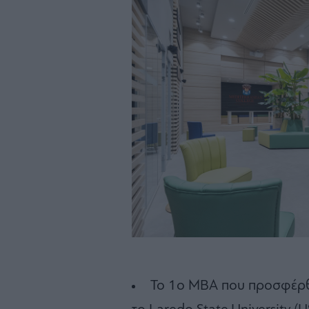
Το 1ο MBA που προσφέρθη