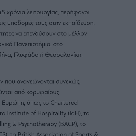
5 χρόνια λειτουργίας, περήφανοι
αι τις υποδομές τους στην εκπαίδευση,
τητές να επενδύσουν στο μέλλον
νικό Πανεπιστήμιο, στο
Αθήνα, Γλυφάδα ή Θεσσαλονίκη.
 που ανανεώνονται συνεχώς,
ούνται από κορυφαίους
ν Ευρώπη, όπως το Chartered
 Institute of Hospitality (IoH), το
lling & Psychotherapy (BACP), το
S), το British Association of Sports &