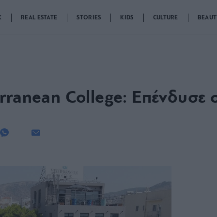
K
REAL ESTATE
STORIES
KIDS
CULTURE
BEAUT
rranean College: Επένδυσε 