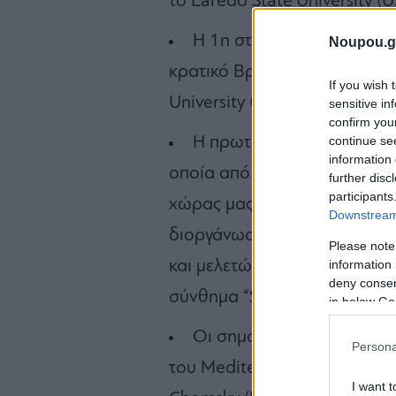
το Laredo State University (U
Η 1η στην Ελλάδα ακαδημ
Noupou.g
κρατικό Βρετανικό Πανεπιστή
If you wish 
University (UK), το 1992.
sensitive in
confirm you
continue se
Η πρωτοβουλία «Ελλάδα, 
information 
οποία από το 1995 έως σήμε
further disc
participants
χώρας μας ως πόλο έλξης α
Downstream 
διοργάνωση συνεδρίων, υπο
Please note
information 
και μελετών, συμμετοχή σε δι
deny consent
σύνθημα “Study in Greece”.
in below Go
Οι σημαντικές προσωπικότ
Persona
του Mediterranean College 
I want t