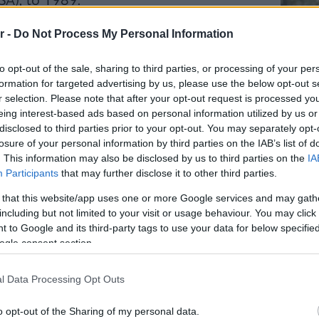
SA), το 1989.
αϊκή συνεργασία Franchise με
r -
Do Not Process My Personal Information
μιο, σε σύμπραξη με το Coventry
to opt-out of the sale, sharing to third parties, or processing of your per
formation for targeted advertising by us, please use the below opt-out s
r selection. Please note that after your opt-out request is processed y
eing interest-based ads based on personal information utilized by us or
Διεθνές Κέντρο Εκπαίδευσης», η
disclosed to third parties prior to your opt-out. You may separately opt-
Staks:
ρα αποσκοπεί στην ανάδειξη της
losure of your personal information by third parties on the IAB’s list of
(και ρ
. This information may also be disclosed by us to third parties on the
IA
λλοδαπών φοιτητών, μέσα από
Ανάβυ
Participants
that may further disclose it to other third parties.
βολή υπομνημάτων, έκδοση βιβλίων
 that this website/app uses one or more Google services and may gath
Από brun
including but not limited to your visit or usage behaviour. You may click 
εθνείς εκθέσεις και αποστολές με
δίπλα στ
Bolivar π
 to Google and its third-party tags to use your data for below specifi
φαγητό 
ogle consent section.
ητες που έχουν πλαισιώσει το έργο
l Data Processing Opt Outs
Περιπέτε
όλα αυτά τα χρόνια, όπως ο Noam
δροσιά;
που θα π
o opt-out of the Sharing of my personal data.