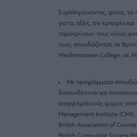
Συμπληρώνοντας, φέτος, τα 4
για τις αξίες, την εμπειρία κ
παροτρύνουν τους νέους φοι
τους, σπουδάζοντας σε Βρετα
Mediterranean College, σε 
Με προγράμματα σπουδών
διασυνδέονται και πιστοποι
επαγγελματικούς φορείς στη
Management Institute (CMI), το
British Association of Counse
British Computing Society (BC