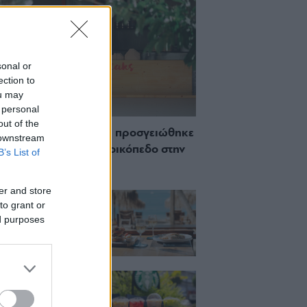
sonal or
ection to
ou may
 personal
out of the
 Πώς μια cool καντίνα προσγειώθηκε
 downstream
ίζωσε) σε ένα αθέατο οικόπεδο στην
B’s List of
σσο
er and store
ch μέχρι δείπνο
to grant or
ο κύμα: Γιατί στο
ας (και) για το
ed purposes
του
ια, χαλάρωση ή
 Βρήκαμε το ρόφημα
ίνεις όλο το