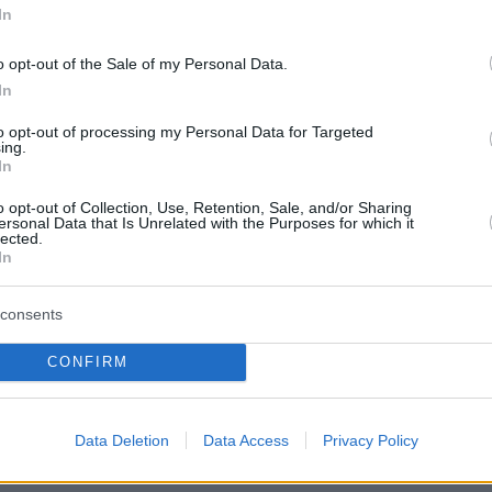
hichilnsky (Columbia University), ο
καλοκαίρ
In
rsity), αλλά και διακεκριμένοι
o opt-out of the Sale of my Personal Data.
ηγητές.
Πλαζ Βάρ
In
Ξεμπλοκ
των 15 ε
ας από ανεξάρτητους φορείς, που
to opt-out of processing my Personal Data for Targeted
για την 
ing.
Αθηναϊκή
In
τοποιούν το Mediterranean College
υσης, που τηρεί τα υψηλότερα
o opt-out of Collection, Use, Retention, Sale, and/or Sharing
Νόστος 
ersonal Data that Is Unrelated with the Purposes for which it
ταβέρνα
lected.
h Accreditation Council, UK Quality
όπου το 
In
niversity Association).
consents
ιση που κατέκτησε το Mediterranean
CONFIRM
ιδιωτικός εκπαιδευτικός οργανισμός
 της Ένωσης Ευρωπαϊκών
Data Deletion
Data Access
Privacy Policy