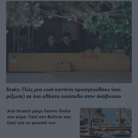
Staks: Πώς μια cool καντίνα προσγειώθηκε (και
ρίζωσε) σε ένα αθέατο οικόπεδο στην Ανάβυσσο
Από brunch μέχρι δείπνο δίπλα
στο κύμα: Γιατί στο Bolivar πας
(και) για το φαγητό του