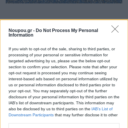
«Η συνάντηση των δύο νηπιαγωγείων ήταν
συγκινητική. Τα παιδιά αναγνώρισαν το ένα το άλλο,
Noupou.gr -
Do Not Process My Personal
Information
έπαιξαν σαν να ήταν φίλοι από καιρό, αντάλλαξαν
χειροποίητα δώρα, ζωγράφισαν μαζί και συμμετείχαν
If you wish to opt-out of the sale, sharing to third parties, or
σε ειδικά σχεδιασμένα εργαστήρια του CERN,
processing of your personal or sensitive information for
targeted advertising by us, please use the below opt-out
προσαρμοσμένα στην ηλικία τους». Μέσα από
section to confirm your selection. Please note that after your
δημιουργικές, βιωματικές δραστηριότητες, ήρθαν σε
opt-out request is processed you may continue seeing
interest-based ads based on personal information utilized by
επαφή με την έννοια της επιστήμης. Όχι ως κάτι
us or personal information disclosed to third parties prior to
«δύσκολο», αλλά ως έναν κόσμο γεμάτο παιχνίδι,
your opt-out. You may separately opt-out of the further
περιέργεια και ενθουσιασμό.
disclosure of your personal information by third parties on the
IAB’s list of downstream participants. This information may
also be disclosed by us to third parties on the
IAB’s List of
Downstream Participants
that may further disclose it to other
Η συμβολή των Ελλήνων του CERN και η
third parties.
αξία της εκπαιδευτικής σύνδεσης