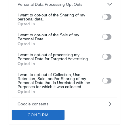
Please note that this website/app uses one or more Google
Personal Data Processing Opt Outs
services and may gather and store information including but
Καθοριστικό ρόλο στην επιτυχία του ταξιδιού έπαιξαν
not limited to your visit or usage behaviour. You may click to
I want to opt-out of the Sharing of my
και οι Έλληνες επιστήμονες και εργαζόμενοι του CERN,
personal data.
grant or deny consent to Google and its third-party tags to
Opted In
οι οποίοι στήριξαν το πρόγραμμα με μεγάλη
use your data for below specified purposes in below Google
consent section.
προθυμία. Συμμετείχαν ενεργά στα εργαστήρια,
I want to opt-out of the Sale of my
Personal Data.
μίλησαν με τα παιδιά, πρόσφεραν υλικό και πολύτιμη
Opted In
γνώση, και έδωσαν έναν ακόμη πιο προσωπικό τόνο
I want to opt-out of processing my
Personal Data for Targeted Advertising.
στη σύνδεση των μικρών επισκεπτών με την επιστήμη.
Opted In
I want to opt-out of Collection, Use,
Retention, Sale, and/or Sharing of my
Personal Data that Is Unrelated with the
Purposes for which it was collected.
Opted In
Google consents
CONFIRM