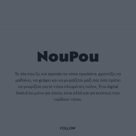
Το site που ζει και αγαπάει τα
νότια προάστια
, φροντίζει να
μαθαίνει, να γράφει και να μοιράζεται μαζί σας όσα πρέπει
να γνωρίζετε για τη νότια πλευρά της πόλης. Ένα digital
brand όχι μόνο για όσους είναι αλλά και για εκείνους που
νιώθουν νότιοι.
FOLLOW