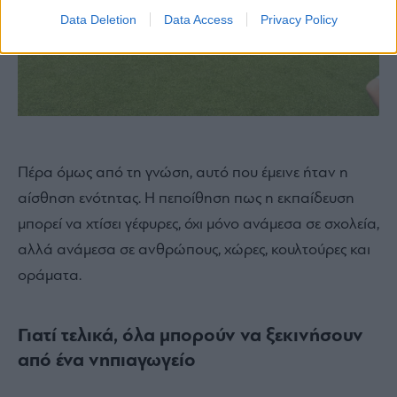
Data Deletion
Data Access
Privacy Policy
Πέρα όμως από τη γνώση, αυτό που έμεινε ήταν η
αίσθηση ενότητας. Η πεποίθηση πως η εκπαίδευση
μπορεί να χτίσει γέφυρες, όχι μόνο ανάμεσα σε σχολεία,
αλλά ανάμεσα σε ανθρώπους, χώρες, κουλτούρες και
οράματα.
Γιατί τελικά, όλα μπορούν να ξεκινήσουν
από ένα νηπιαγωγείο