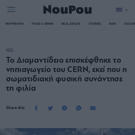
NEWSROOM
FOOD & DRINK
REAL ESTATE
STORIES
KIDS
CULTU
KIDS
Το Διαμαντίδειο επισκέφθηκε το
νηπιαγωγείο του CERN, εκεί που η
σωματιδιακή φυσική συνάντησε
τη φιλία
Share this