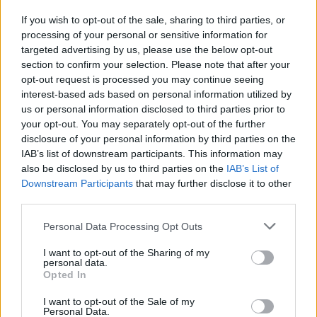
ενοικίαση μικρών σκαφών χωρίς δίπλωμα (5 μέτρων
If you wish to opt-out of the sale, sharing to third parties, or
processing of your personal or sensitive information for
όπου η ιπποδύναμη του κινητήρα δεν ξεπερνά τους 30
targeted advertising by us, please use the below opt-out
ίππους). Πρόκειται για σκάφη που φιλοξενούν από 2
section to confirm your selection. Please note that after your
opt-out request is processed you may continue seeing
έως 5 άτομα και είναι τέλεια για ζευγάρια, για μικρή
interest-based ads based on personal information utilized by
παρέα φίλων ή για μια οικογένεια με τα παιδιά και το
us or personal information disclosed to third parties prior to
κατοικίδιό τους. Η “half day” εμπειρία διαρκεί 5 ώρες,
your opt-out. You may separately opt-out of the further
disclosure of your personal information by third parties on the
ενώ όλα τα σκάφη είναι pet-friendly. Δεν χρειάζεται
IAB’s list of downstream participants. This information may
καμία προηγούμενη εμπειρία ή άδεια ταχύπλοου – το
also be disclosed by us to third parties on the
IAB’s List of
μόνο που θα σου ζητηθεί είναι η ταυτότητα ή το
Downstream Participants
that may further disclose it to other
third parties.
διαβατήριό σου. Όπως μας εξήγησαν,
“Η διαδικασία
Please note that this website/app uses one or more Google
είναι απόλυτα ασφαλής και ελεγχόμενη. Έχοντας πάντα
Personal Data Processing Opt Outs
services and may gather and store information including but
προτεραιότητα την ασφάλεια, την ημέρα της ενοικίασης
not limited to your visit or usage behaviour. You may click to
I want to opt-out of the Sharing of my
personal data.
εκπαιδεύουμε τον πελάτη στο χειρισμό του σκάφους
grant or deny consent to Google and its third-party tags to
Opted In
use your data for below specified purposes in below Google
και για όλους τους κανόνες ασφαλείας”.
consent section.
I want to opt-out of the Sale of my
Personal Data.