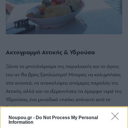
Ακτογραμμή Αττικής & Υδρούσα
Ξέχνα το μποτιλιάρισμα της παραλιακής και το άγχος
του αν θα βρεις ξαπλώστρα! Μπορείς να κολυμπήσεις
στα ανοιχτά, να ανακαλύψεις απόμερες παραλίες της
Αττικής, αλλά και να εξερευνήσεις τα όμορφα νερά της
Υδρούσας, ένα μοναδικό νησάκι απέναντι από τη
Βούλα, με καταγάλανα νερά.
Noupou.gr -
Do Not Process My Personal
Information
Μάλιστα, στην Akti Rental Boats προσφέρεται