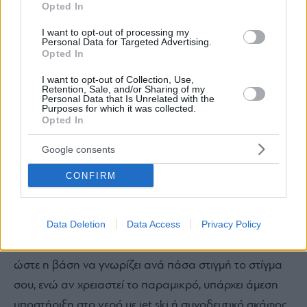
Opted In
I want to opt-out of processing my
Personal Data for Targeted Advertising.
Opted In
I want to opt-out of Collection, Use,
Retention, Sale, and/or Sharing of my
Personal Data that Is Unrelated with the
Purposes for which it was collected.
Opted In
Google consents
CONFIRM
Data Deletion
Data Access
Privacy Policy
Όλα τα σκάφη είναι εξοπλισμένα με σύστημα GPS
ώστε η βάση να γνωρίζει ανά πάσα στιγμή το στίγμα
σου, ενώ αν χρειαστεί το παραμικρό, υπάρχει άμεση
υποστήριξη στο νερό με jet ski ή συνοδευτικό σκάφος