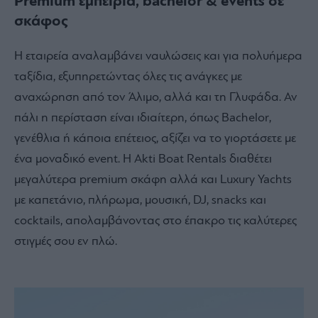
Premium εμπειρία, bachelor & events σε
σκάφος
Η εταιρεία αναλαμβάνει ναυλώσεις και για πολυήμερα
ταξίδια, εξυπηρετώντας όλες τις ανάγκες με
αναχώρηση από τον Άλιμο, αλλά και τη Γλυφάδα. Αν
πάλι η περίσταση είναι ιδιαίτερη, όπως Bachelor,
γενέθλια ή κάποια επέτειος, αξίζει να το γιορτάσετε με
ένα μοναδικό event. Η Akti Boat Rentals διαθέτει
μεγαλύτερα premium σκάφη αλλά και Luxury Yachts
με καπετάνιο, πλήρωμα, μουσική, DJ, snacks και
cocktails, απολαμβάνοντας στο έπακρο τις καλύτερες
στιγμές σου εν πλώ.