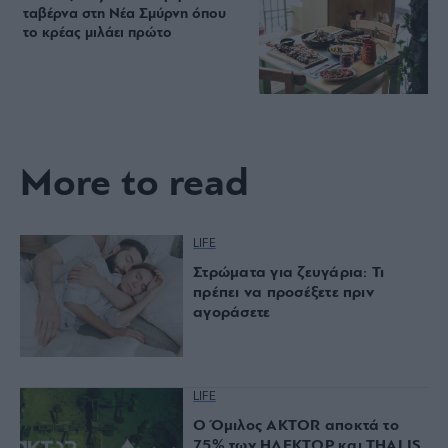
ταβέρνα στη Νέα Σμύρνη όπου
το κρέας μιλάει πρώτο
More to read
LIFE
Στρώματα για ζευγάρια: Τι
πρέπει να προσέξετε πριν
αγοράσετε
LIFE
Ο Όμιλος AKTOR αποκτά το
75% των ΗΛΕΚΤΩΡ και THALIS