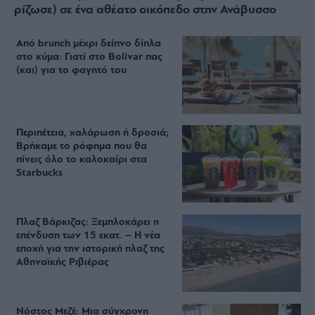
ρίζωσε) σε ένα αθέατο οικόπεδο στην Ανάβυσσο
Από brunch μέχρι δείπνο δίπλα
στο κύμα: Γιατί στο Bolivar πας
(και) για το φαγητό του
Περιπέτεια, χαλάρωση ή δροσιά;
Βρήκαμε το ρόφημα που θα
πίνεις όλο το καλοκαίρι στα
Starbucks
Πλαζ Βάρκιζας: Ξεμπλοκάρει η
επένδυση των 15 εκατ. – Η νέα
εποχή για την ιστορική πλαζ της
Αθηναϊκής Ριβιέρας
Νόστος Μεζέ: Μια σύγχρονη