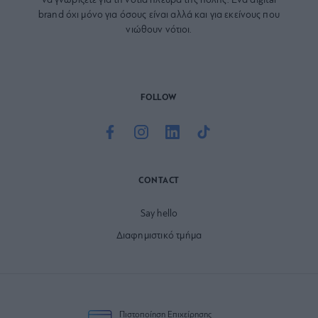
να γνωρίζετε για τη νότια πλευρά της πόλης. Ένα digital
brand όχι μόνο για όσους είναι αλλά και για εκείνους που
νιώθουν νότιοι.
FOLLOW
CONTACT
Say hello
Διαφημιστικό τμήμα
Πιστοποίηση Επιχείρησης