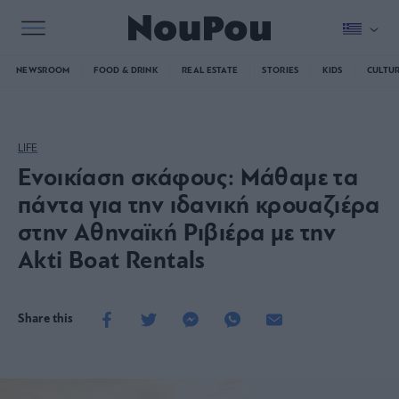
NEWSROOM
FOOD & DRINK
REAL ESTATE
STORIES
KIDS
CULTU
LIFE
Ενοικίαση σκάφους: Μάθαμε τα
πάντα για την ιδανική κρουαζιέρα
στην Αθηναϊκή Ριβιέρα με την
Akti Boat Rentals
Share this