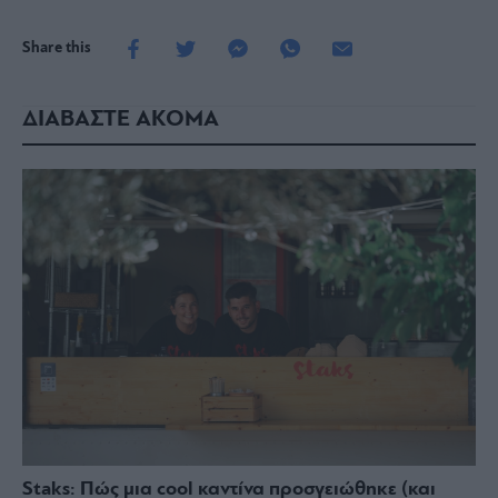
Share this
ΔΙΑΒΑΣΤΕ ΑΚΟΜΑ
Staks: Πώς μια cool καντίνα προσγειώθηκε (και