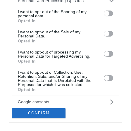
Personal Data Processing Opt Outs
services and may gather and store information including but
not limited to your visit or usage behaviour. You may click to
I want to opt-out of the Sharing of my
Instagram
personal data.
grant or deny consent to Google and its third-party tags to
Opted In
use your data for below specified purposes in below Google
consent section.
I want to opt-out of the Sale of my
Personal Data.
Opted In
I want to opt-out of processing my
Personal Data for Targeted Advertising.
Opted In
Share this
I want to opt-out of Collection, Use,
Retention, Sale, and/or Sharing of my
Personal Data that Is Unrelated with the
Purposes for which it was collected.
Opted In
Tags
Life
Πανιώνιος
Google consents
ΔΙΑΒΑΣΤΕ ΑΚΟΜΑ
CONFIRM