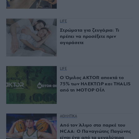
LIFE
Στρώματα για ζευγάρια: Τι
πρέπει να προσέξετε πριν
αγοράσετε
LIFE
Ο Όμιλος AKTOR αποκτά το
75% των ΗΛΕΚΤΩΡ και THALIS
από τη ΜΟΤΟΡ ΟΪΛ
ΑΘΛΗΤΙΚΑ
Από τον Άλιμο στα παρκέ του
NCAA: Ο Παναγιώτης Παγώνης
είναι ένα από τα μεγαλύτερα