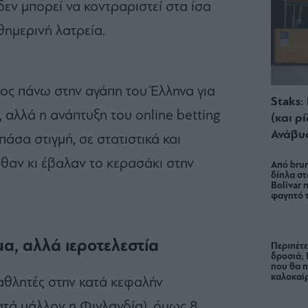
δεν μπορεί να κοντραριστεί στα ίσα
θημερινή λατρεία.
ς πάνω στην αγάπη του Έλληνα για
Staks:
 αλλά η ανάπτυξη του online betting
(και ρ
Ανάβυ
άσα στιγμή, σε στατιστικά και
θαν κι έβαλαν το κερασάκι στην
Από brun
δίπλα στ
Bolivar π
φαγητό 
α, αλλά ιεροτελεστία
Περιπέτε
δροσιά;
που θα π
καλοκαίρ
αθλητές στην κατά κεφαλήν
τά μάλλον η Φινλανδία), όμως 8