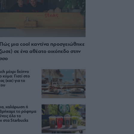
 Πώς μια cool καντίνα προσγειώθηκε
ίζωσε) σε ένα αθέατο οικόπεδο στην
σσο
ch μέχρι δείπνο
ο κύμα: Γιατί στο
ας (και) για το
του
ια, χαλάρωση ή
 Βρήκαμε το ρόφημα
ίνεις όλο το
ι στα Starbucks