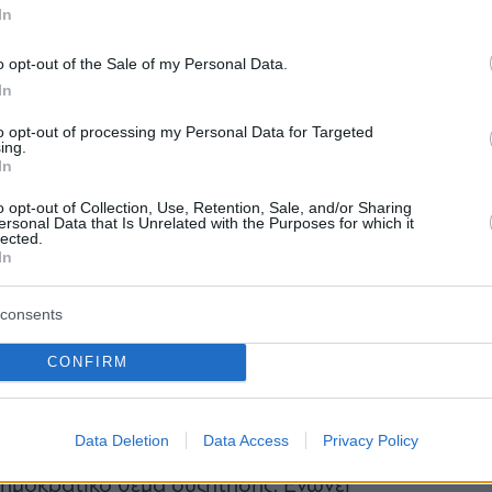
ο: φίλοι, κουβέντα και, κάπου στη
In
ιος το είπε πρώτος ότι η τάδε ομάδα
o opt-out of the Sale of my Personal Data.
ι το «σιγουράκι» και γύρω του
In
 που απλώς, πλέον, δεν περιορίζονται
to opt-out of processing my Personal Data for Targeted
ing.
2 ή Χ, αλλά προβλέπουν πόσες κάρτες
In
και με τι σκορ θα λήξει.
o opt-out of Collection, Use, Retention, Sale, and/or Sharing
ersonal Data that Is Unrelated with the Purposes for which it
lected.
In
το ποδόσφαιρο
consents
εκκίνησης των συναναστροφών μας,
CONFIRM
τικός τους δεσμός.
Data Deletion
Data Access
Privacy Policy
 δημοκρατικό θέμα συζήτησης. Ενώνει