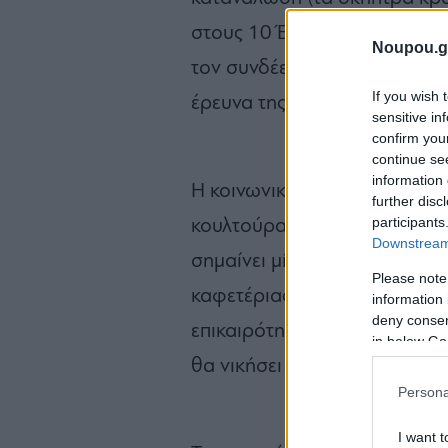
στους 10 Έλληνες πίνουν καθ
Noupou.g
τον συνδέει με τις κοινωνικ
If you wish 
έρευνα της Κάπα Research.
sensitive in
confirm you
continue se
information 
Η κοινωνική διάσταση, μάλιστ
further disc
participants
κουλτούρα μας. Όταν ο Έλλην
Downstream 
σημαίνει μίνιμουμ δυο ώρες 
Please note
καφετέριας τώρα- να συζητάε
information 
deny consent
επικαιρότητας, από την οικονο
in below Go
θα νικήσει στο ντέρμπι της Κ
Persona
I want t