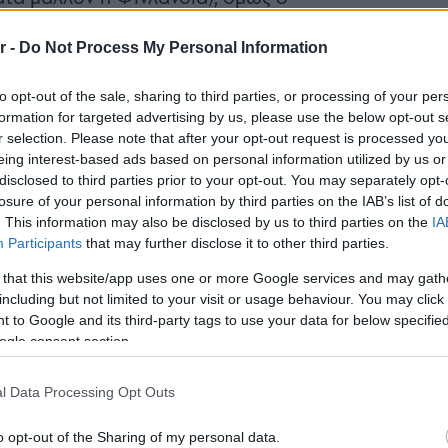
Πλαζ Βάρ
ημερινά καφέ, με σχεδόν το 40% να
Ξεμπλοκ
r -
Do Not Process My Personal Information
των 15 ε
ές του συναναστροφές, σύμφωνα με
για την 
Αθηναϊκή
to opt-out of the sale, sharing to third parties, or processing of your per
formation for targeted advertising by us, please use the below opt-out s
r selection. Please note that after your opt-out request is processed y
Νόστος 
eing interest-based ads based on personal information utilized by us or
ταβέρνα
όπου το 
disclosed to third parties prior to your opt-out. You may separately opt-
α, είναι βαθιά ριζωμένη στην
losure of your personal information by third parties on the IAB’s list of
. This information may also be disclosed by us to third parties on the
IA
ας λέει «πάω για καφέ», αυτό
Participants
that may further disclose it to other third parties.
σε ένα τραπεζάκι -καφενείου κάποτε,
 that this website/app uses one or more Google services and may gath
ι τα φλέγοντα θέματα της
including but not limited to your visit or usage behaviour. You may click 
 to Google and its third-party tags to use your data for below specifi
μία και την πολιτική μέχρι το ποιος
ogle consent section.
υριακής.
l Data Processing Opt Outs
o opt-out of the Sharing of my personal data.