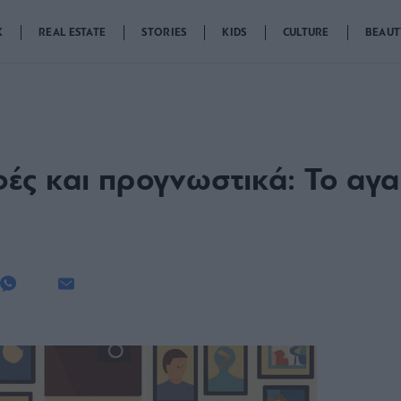
K
REAL ESTATE
STORIES
KIDS
CULTURE
BEAUT
ς και προγνωστικά: Το αγα