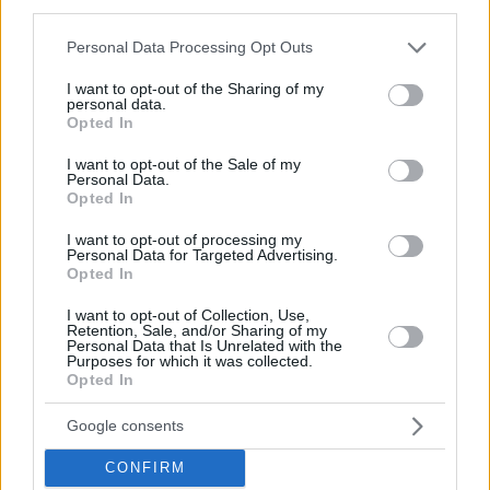
third parties.
Please note that this website/app uses one or more Google
Personal Data Processing Opt Outs
services and may gather and store information including but
not limited to your visit or usage behaviour. You may click to
I want to opt-out of the Sharing of my
personal data.
grant or deny consent to Google and its third-party tags to
Opted In
use your data for below specified purposes in below Google
consent section.
I want to opt-out of the Sale of my
Personal Data.
Opted In
I want to opt-out of processing my
Personal Data for Targeted Advertising.
Opted In
I want to opt-out of Collection, Use,
Retention, Sale, and/or Sharing of my
Personal Data that Is Unrelated with the
Purposes for which it was collected.
Opted In
Google consents
CONFIRM