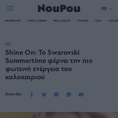
NEWSROOM
FOOD & DRINK
REAL ESTATE
STORIES
KIDS
CULTU
LIFE
Shine On: Το Swarovski
Summertime φέρνει την πιο
φωτεινή ενέργεια του
καλοκαιριού
Share this