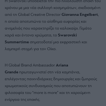
Η Swarovski υποδέχεται την πιο ηλιόλουστη εποχή του
χρόνου με μια νέα συλλογή κοσμημάτων, σχεδιασμένη
από τη Global Creative Director
Giovanna Engelbert
,
η οποία αποτυπώνει το αίσθημα ευφορίας και
ανεμελιάς που χαρακτηρίζει το καλοκαίρι. Γεμάτο
χαρά και έντονα χρώματα, το
Swarovski
Summertime
σηματοδοτεί μια εκφραστική και
λαμπερή στιγμή για τον Οίκο.
Η Global Brand Ambassador
Ariana
Grande
πρωταγωνιστεί στη νέα καμπάνια,
επιλέγοντας παιχνιδιάρικες δημιουργίες και ζωηρούς
χρωματικούς συνδυασμούς που αποτυπώνουν τη
φιλοσοφία του “more is more” και τη χαρούμενη
ενέργεια της εποχής.