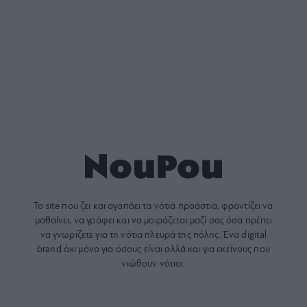
Το site που ζει και αγαπάει τα
νότια προάστια
, φροντίζει να
μαθαίνει, να γράφει και να μοιράζεται μαζί σας όσα πρέπει
να γνωρίζετε για τη νότια πλευρά της πόλης. Ένα digital
brand όχι μόνο για όσους είναι αλλά και για εκείνους που
νιώθουν νότιοι.