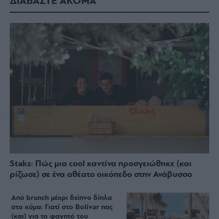
ΔΙΑΒΑΣΤΕ ΑΚΟΜΑ
Staks: Πώς μια cool καντίνα προσγειώθηκε (και
ρίζωσε) σε ένα αθέατο οικόπεδο στην Ανάβυσσο
Από brunch μέχρι δείπνο δίπλα
στο κύμα: Γιατί στο Bolivar πας
(και) για το φαγητό του