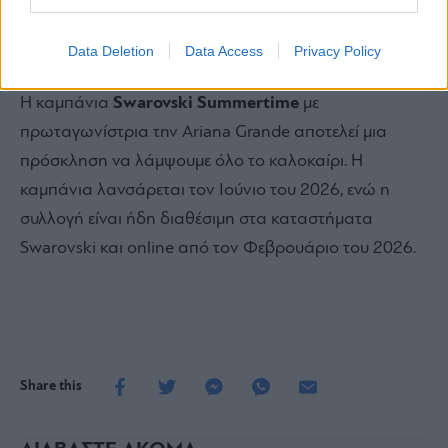
Data Deletion
Data Access
Privacy Policy
Η καμπάνια
Swarovski Summertime
με
πρωταγωνίστρια την Ariana Grande αποτελεί μια
πρόσκληση να λάμψουμε όλο το καλοκαίρι. Η
καμπάνια λανσάρεται τον Ιούνιο του 2026, ενώ η
συλλογή είναι ήδη διαθέσιμη στα καταστήματα
Swarovski και online από τον Φεβρουάριο του 2026.
Share this