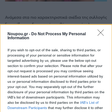
Ανάμεσα στα πιο χαρακτηριστικά σχέδια της συλλογής
ξεχωρίζουν οι δημιουργίες με θέμα τη φράουλα, που
αποτελούν το signature μοτίβο της σεζόν. Χάρη σε μια
Noupou.gr -
Do Not Process My Personal
Information
νέα τεχνική που παρουσιάζεται για πρώτη φορά από
τον Οίκο, κρύσταλλοι ακριβείας σε πέντε διαφορετικές
If you wish to opt-out of the sale, sharing to third parties, or
αποχρώσεις του κόκκινου αιωρούνται μέσα σε
processing of your personal or sensitive information for
targeted advertising by us, please use the below opt-out
διάφανη ρητίνη, δημιουργώντας ένα εντυπωσιακά
section to confirm your selection. Please note that after your
ρεαλιστικό και «ζουμερό» αποτέλεσμα. Το pendant, το
opt-out request is processed you may continue seeing
δαχτυλίδι και το charm συνθέτουν την ιδανική τριάδα
interest-based ads based on personal information utilized by
us or personal information disclosed to third parties prior to
για καλοκαιρινά πικνίκ, garden parties και φωτεινές
your opt-out. You may separately opt-out of the further
βραδιές κάτω από τα αστέρια.
disclosure of your personal information by third parties on the
IAB’s list of downstream participants. This information may
also be disclosed by us to third parties on the
IAB’s List of
Downstream Participants
that may further disclose it to other