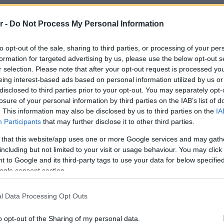
 κορυφαίου εξοπλισμού.
r -
Do Not Process My Personal Information
to opt-out of the sale, sharing to third parties, or processing of your per
ίας:
Με μεγάλη προσοχή έχει
formation for targeted advertising by us, please use the below opt-out s
r selection. Please note that after your opt-out request is processed y
αμμα του AFF 2024 για να
eing interest-based ads based on personal information utilized by us or
 αλλά και όσοι απλά θέλουν να
disclosed to third parties prior to your opt-out. You may separately opt-
losure of your personal information by third parties on the IAB’s list of
 δραστηριότητες που θρέφουν τόσο
. This information may also be disclosed by us to third parties on the
IA
Participants
that may further disclose it to other third parties.
φόντο το μαγευτικό τοπίο της
 that this website/app uses one or more Google services and may gath
including but not limited to your visit or usage behaviour. You may click 
 to Google and its third-party tags to use your data for below specifi
ogle consent section.
 Athens Fitness Festival έχει να κάνει
l Data Processing Opt Outs
ς και υποστηρικτικής κοινότητας
o opt-out of the Sharing of my personal data.
 το πήχη με περισσότερες ευκαιρίες