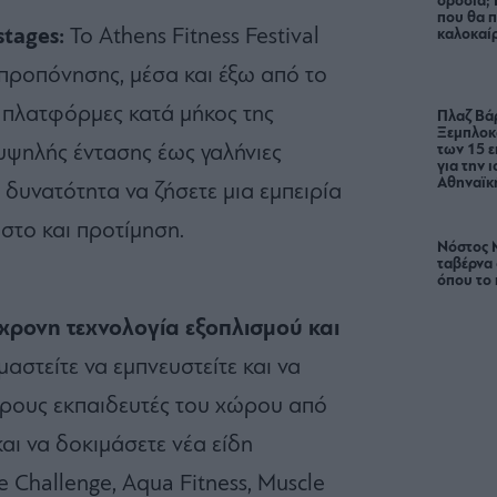
δροσιά;
που θα π
stages:
Το Athens Fitness Festival
καλοκαίρ
προπόνησης, μέσα και έξω από το
 πλατφόρμες κατά μήκος της
Πλαζ Βάρ
Ξεμπλοκ
των 15 ε
υψηλής έντασης έως γαλήνιες
για την 
Αθηναϊκή
η δυνατότητα να ζήσετε μια εμπειρία
ύστο και προτίμηση.
Νόστος 
ταβέρνα
όπου το 
χρονη τεχνολογία εξοπλισμού και
αστείτε να εμπνευστείτε και να
ερους εκπαιδευτές του χώρου από
αι να δοκιμάσετε νέα είδη
 Challenge, Aqua Fitness, Muscle