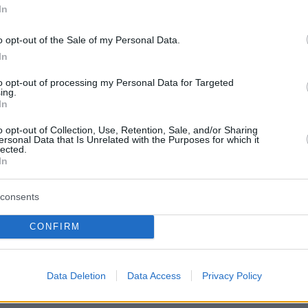
In
ι να μοιραστείτε το ταξίδι
o opt-out of the Sale of my Personal Data.
ες.
In
to opt-out of processing my Personal Data for Targeted
ing.
In
024 απευθύνεται σε όλους και
εμπειρία. Περισσότερες ανακοινώσεις
o opt-out of Collection, Use, Retention, Sale, and/or Sharing
ersonal Data that Is Unrelated with the Purposes for which it
lected.
In
consents
CONFIRM
Data Deletion
Data Access
Privacy Policy