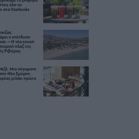
 Βρήκαμε το ρόφημα
ίνεις όλο το
ι στα Starbucks
κιζας:
άρει η επένδυση
κατ. – Η νέα εποχή
ιστορική πλαζ της
ς Ριβιέρας
Μεζέ: Μια σύγχρονη
 στη Νέα Σμύρνη
κρέας μιλάει πρώτο