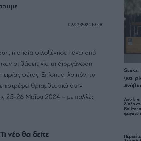
σουμε
09/02/2024
10:08
ωση, η οποία φιλοξένησε πάνω από
ηκαν οι βάσεις για τη διοργάνωση
Staks:
μπειρίας φέτος. Επίσημα, λοιπόν, το
(και ρ
Ανάβυ
) επιστρέφει θριαμβευτικά στην
τις 25-26 Μαΐου 2024 – με πολλές
Από brun
δίπλα στ
Bolivar π
φαγητό 
 Τι νέο θα δείτε
Περιπέτε