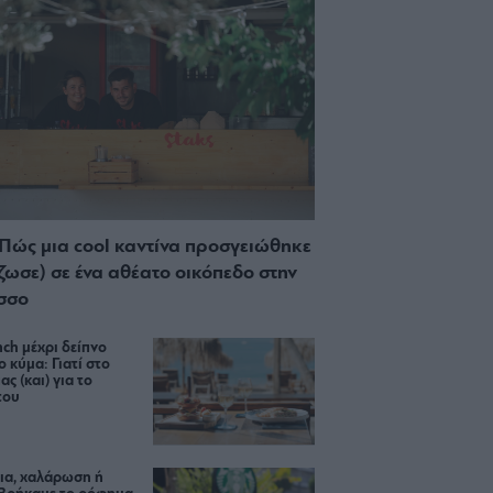
 Πώς μια cool καντίνα προσγειώθηκε
ίζωσε) σε ένα αθέατο οικόπεδο στην
σσο
ch μέχρι δείπνο
ο κύμα: Γιατί στο
ας (και) για το
του
ια, χαλάρωση ή