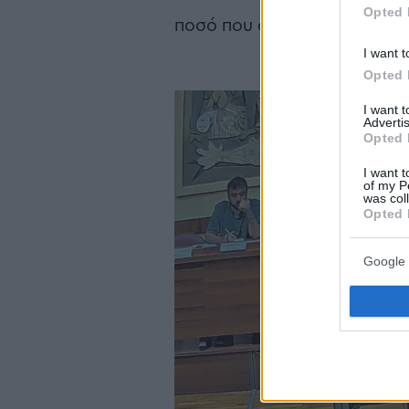
Opted 
ποσό που απαιτείται «χωρίς 
I want t
Opted 
I want 
Advertis
Opted 
I want t
of my P
was col
Opted 
Google 