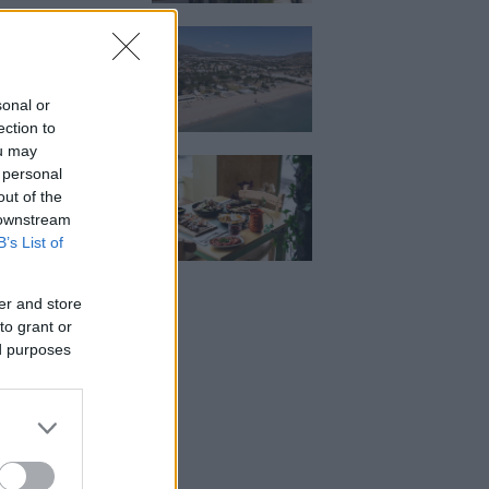
κιζας:
άρει η επένδυση
κατ. – Η νέα εποχή
ιστορική πλαζ της
ς Ριβιέρας
sonal or
ection to
ou may
Μεζέ: Μια σύγχρονη
 personal
 στη Νέα Σμύρνη
out of the
κρέας μιλάει πρώτο
 downstream
B’s List of
er and store
to grant or
ed purposes