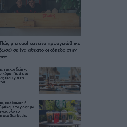
 Πώς μια cool καντίνα προσγειώθηκε
ίζωσε) σε ένα αθέατο οικόπεδο στην
σσο
ch μέχρι δείπνο
ο κύμα: Γιατί στο
ας (και) για το
του
ια, χαλάρωση ή
 Βρήκαμε το ρόφημα
ίνεις όλο το
ι στα Starbucks