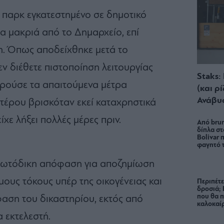
 παρκ εγκατεστημένο σε δημοτικό
α μακριά από το Δημαρχείο, επί
. Όπως αποδείχθηκε μετά το
ν διέθετε πιστοποίηση λειτουργίας
Staks:
ηρούσε τα απαιτούμενα μέτρα
(και ρ
Ανάβυ
ετέρου βρισκόταν εκεί καταχρηστικά
χε λήξει πολλές μέρες πριν.
Από brun
δίπλα στ
Bolivar π
φαγητό 
πρωτόδικη απόφαση για αποζημίωση
ους τόκους υπέρ της οικογένειας και
Περιπέτε
δροσιά;
που θα π
φαση του δικαστηρίου, εκτός από
καλοκαίρ
α εκτελεστή.