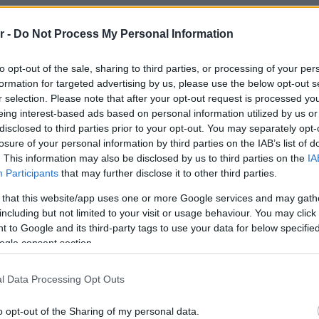
Πλαζ Βάρ
r -
Do Not Process My Personal Information
Ξεμπλοκ
των 15 ε
τελευταία συνεδρίαση του δημοτικού
για την 
Αθηναϊκή
to opt-out of the sale, sharing to third parties, or processing of your per
ούπολης, την Τετάρτη 12 Ιουνίου,
formation for targeted advertising by us, please use the below opt-out s
r selection. Please note that after your opt-out request is processed y
νωση του δήμου: «Το σοβαρό αυτό
Νόστος 
eing interest-based ads based on personal information utilized by us or
ταβέρνα
στο Δημοτικό Συμβούλιο μετά από
disclosed to third parties prior to your opt-out. You may separately opt-
όπου το 
losure of your personal information by third parties on the IAB’s list of
τική μας Αρχή διότι περιμέναμε να
. This information may also be disclosed by us to third parties on the
IA
Participants
that may further disclose it to other third parties.
αδικασίες και οι αποφάσεις των
 that this website/app uses one or more Google services and may gath
ν έχουμε τον ρόλο του δικαστή».
including but not limited to your visit or usage behaviour. You may click 
 to Google and its third-party tags to use your data for below specifi
ogle consent section.
ε μάλιστα πως ήταν μια από τις
l Data Processing Opt Outs
 του Δημοτικού Συμβουλίου
o opt-out of the Sharing of my personal data.
στόσο δεσμεύτηκε να καταβάλει το