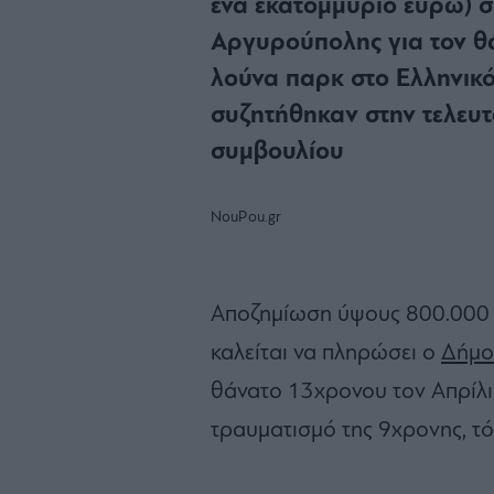
ένα εκατομμύριο ευρώ) σ
Αργυρούπολης για τον θ
λούνα παρκ στο Ελληνικό
συζητήθηκαν στην τελευτ
συμβουλίου
NouPou.gr
Aποζημίωση ύψους 800.000 
καλείται να πληρώσει ο
Δήμο
θάνατο 13χρονου τον Απρίλι
τραυματισμό της 9χρονης, τό