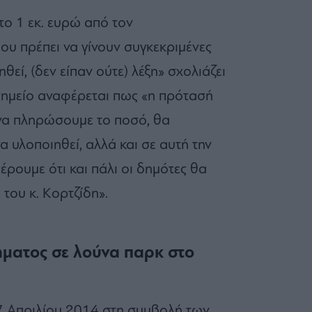
το 1 εκ. ευρώ από τον
υ πρέπει να γίνουν συγκεκριμένες
θεί, (δεν είπαν ούτε) λέξη» σχολιάζει
σημείο αναφέρεται πως «η πρότασή
 να πληρώσουμε το ποσό, θα
α υλοποιηθεί, αλλά και σε αυτή την
ρουμε ότι και πάλι οι δημότες θα
του κ. Κορτζίδη».
ήματος σε λούνα παρκ στο
7 Απριλίου 2014 στη συμβολή των