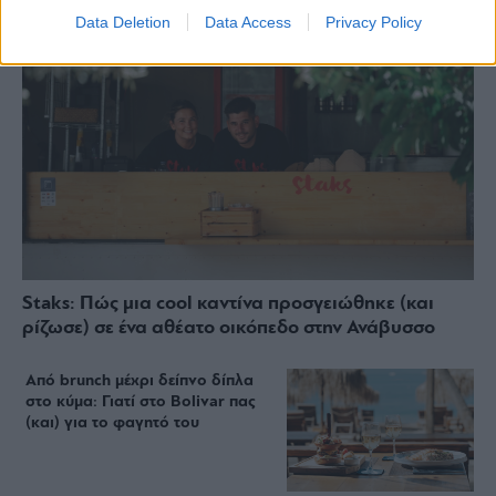
Data Deletion
Data Access
Privacy Policy
Staks: Πώς μια cool καντίνα προσγειώθηκε (και
ρίζωσε) σε ένα αθέατο οικόπεδο στην Ανάβυσσο
Από brunch μέχρι δείπνο δίπλα
στο κύμα: Γιατί στο Bolivar πας
(και) για το φαγητό του