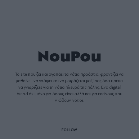
Το site που ζει και αγαπάει τα
νότια προάστια
, φροντίζει να
μαθαίνει, να γράφει και να μοιράζεται μαζί σας όσα πρέπει
να γνωρίζετε για τη νότια πλευρά της πόλης. Ένα digital
brand όχι μόνο για όσους είναι αλλά και για εκείνους που
νιώθουν νότιοι.
FOLLOW