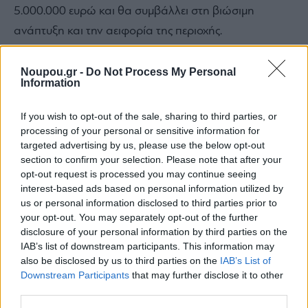
5.000.000 ευρώ και θα συμβάλλει στη βιώσιμη
ανάπτυξη και την αειφορία της περιοχής.
Noupou.gr -
Do Not Process My Personal
Information
Share this
If you wish to opt-out of the sale, sharing to third parties, or
processing of your personal or sensitive information for
targeted advertising by us, please use the below opt-out
section to confirm your selection. Please note that after your
Tags
Αυτοδιοίκηση
Δήμος Ηλιούπολης
Υποδομές
Περιφέρεια
opt-out request is processed you may continue seeing
Αττικής
γήπεδο
πάρκο Χαλικάκι
interest-based ads based on personal information utilized by
us or personal information disclosed to third parties prior to
your opt-out. You may separately opt-out of the further
disclosure of your personal information by third parties on the
Ξέρεις να διαβάζεις την ετικέτα
IAB’s list of downstream participants. This information may
also be disclosed by us to third parties on the
IAB’s List of
ενός κρασιού;
Downstream Participants
that may further disclose it to other
third parties.