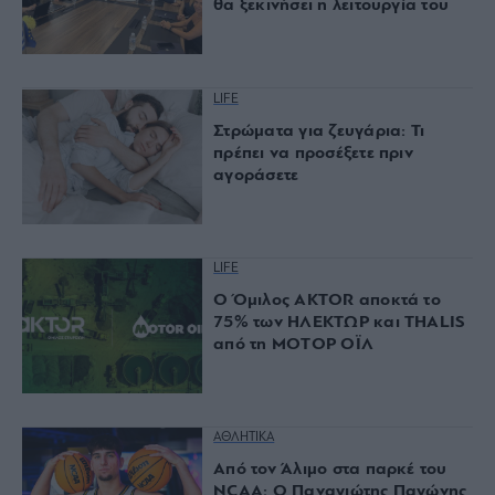
θα ξεκινήσει η λειτουργία του
LIFE
Στρώματα για ζευγάρια: Τι
πρέπει να προσέξετε πριν
αγοράσετε
LIFE
Ο Όμιλος AKTOR αποκτά το
75% των ΗΛΕΚΤΩΡ και THALIS
από τη ΜΟΤΟΡ ΟΪΛ
ΑΘΛΗΤΙΚΑ
Από τον Άλιμο στα παρκέ του
NCAA: Ο Παναγιώτης Παγώνης