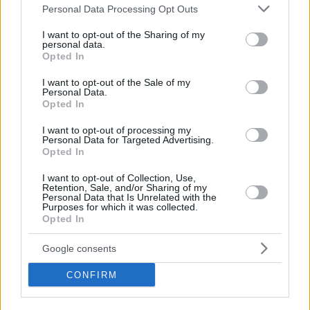
Please note that this website/app uses one or more Google
Personal Data Processing Opt Outs
services and may gather and store information including but
not limited to your visit or usage behaviour. You may click to
I want to opt-out of the Sharing of my
personal data.
grant or deny consent to Google and its third-party tags to
Opted In
use your data for below specified purposes in below Google
consent section.
I want to opt-out of the Sale of my
Personal Data.
Opted In
I want to opt-out of processing my
Personal Data for Targeted Advertising.
Opted In
I want to opt-out of Collection, Use,
Retention, Sale, and/or Sharing of my
Personal Data that Is Unrelated with the
Purposes for which it was collected.
Opted In
Google consents
ΔΙΑΒΑΣΤΕ ΑΚΟΜΑ
CONFIRM