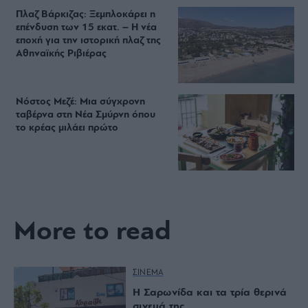
Πλαζ Βάρκιζας: Ξεμπλοκάρει η
επένδυση των 15 εκατ. – Η νέα
εποχή για την ιστορική πλαζ της
Αθηναϊκής Ριβιέρας
Νόστος Μεζέ: Μια σύγχρονη
ταβέρνα στη Νέα Σμύρνη όπου
το κρέας μιλάει πρώτο
More to read
ΣΙΝΕΜΑ
Η Σαρωνίδα και τα τρία θερινά
σινεμά της