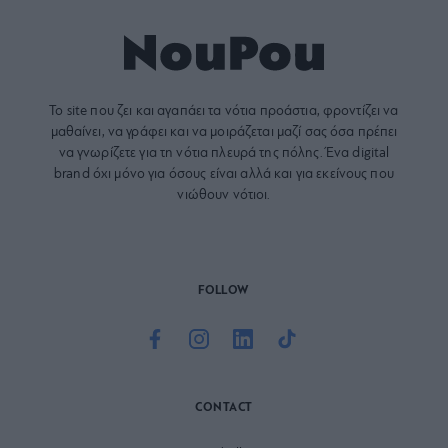
Το site που ζει και αγαπάει τα
νότια προάστια
, φροντίζει να
μαθαίνει, να γράφει και να μοιράζεται μαζί σας όσα πρέπει
να γνωρίζετε για τη νότια πλευρά της πόλης. Ένα digital
brand όχι μόνο για όσους είναι αλλά και για εκείνους που
νιώθουν νότιοι.
FOLLOW
CONTACT