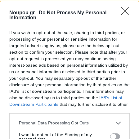
Noupou.gr -
Do Not Process My Personal
Information
If you wish to opt-out of the sale, sharing to third parties, or
processing of your personal or sensitive information for
targeted advertising by us, please use the below opt-out
section to confirm your selection. Please note that after your
opt-out request is processed you may continue seeing
interest-based ads based on personal information utilized by
us or personal information disclosed to third parties prior to
your opt-out. You may separately opt-out of the further
disclosure of your personal information by third parties on the
IAB’s list of downstream participants. This information may
Η διαδρομή του πεζόδρομου – ποδηλατόδρομου της
also be disclosed by us to third parties on the
IAB’s List of
Γλυφάδας θα είναι συνολικά 5 χιλιομέτρων. Το έργο
Downstream Participants
that may further disclose it to other
third parties.
που υλοποιεί ο δήμος Γλυφάδας εξελίσσεται
ταυτόχρονα και αποτελεί «συνέχεια» του μεγάλου
Please note that this website/app uses one or more Google
Personal Data Processing Opt Outs
services and may gather and store information including but
έργου ενιαίου ποδηλατοδρόμου-πεζοδρόμου από την
not limited to your visit or usage behaviour. You may click to
I want to opt-out of the Sharing of my
personal data.