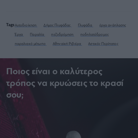
Tags
Αυτοδιοίκηση
Δήμος Γλυφάδας
Γλυφάδα
έργα ανάπλασης
Έργα
Παραλία
πεζοδρόμηση
ποδηλατόδρομος
παραλιακό μέτωπο
Αθηναϊκή Ριβιέρα
Αστικός Περίπατος
Ποιος είναι ο καλύτερος
τρόπος να κρυώσεις το κρασί
σου;