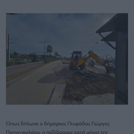
Όπως δήλωσε ο δήμαρχος Γλυφάδας Γιώργος
Παπανικολάου, ο πεζόδρομος κατά μήκος της