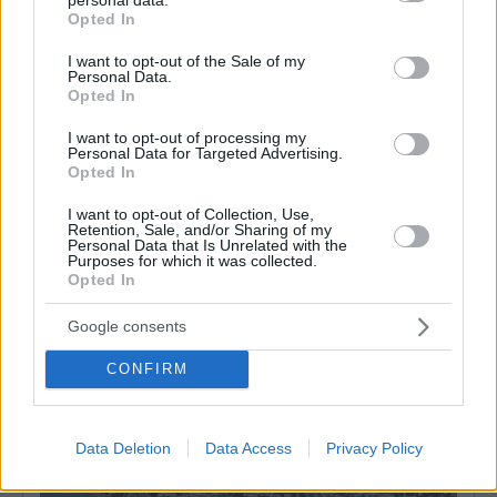
Καλλιθέα έως τη Βούλα, που υλοποιείται από την
grant or deny consent to Google and its third-party tags to
Opted In
use your data for below specified purposes in below Google
Περιφέρεια Αττικής, η οποία μάλιστα την Παρασκευή
consent section.
I want to opt-out of the Sale of my
24 Νοεμβρίου υπέγραψε σχετική σύμβαση
Personal Data.
Opted In
παραχώρησης με την ΕΤΑΔ ΑΕ. Με τη σχετική
σύμβαση η «Εταιρεία Ακινήτων Δημοσίου» ΕΤΑΔ ΑΕ,
I want to opt-out of processing my
Personal Data for Targeted Advertising.
παραχωρεί «ελεύθερα εδαφικά τμήματα ακινήτων
Opted In
αρμοδιότητάς της συνολικής επιφάνειας 46.891 τ.μ..
I want to opt-out of Collection, Use,
Retention, Sale, and/or Sharing of my
Personal Data that Is Unrelated with the
Purposes for which it was collected.
Opted In
ΣΧΕΤΙΚΟ ΘΕΜΑ
Google consents
CONFIRM
Data Deletion
Data Access
Privacy Policy