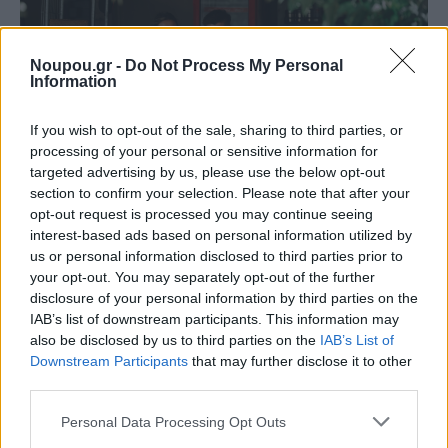
Noupou.gr -
Do Not Process My Personal
Information
If you wish to opt-out of the sale, sharing to third parties, or
processing of your personal or sensitive information for
targeted advertising by us, please use the below opt-out
section to confirm your selection. Please note that after your
Staks: Πώς μια cool καντίνα προσγειώθηκε (και
opt-out request is processed you may continue seeing
ρίζωσε) σε ένα αθέατο οικόπεδο στην Ανάβυσσο
interest-based ads based on personal information utilized by
us or personal information disclosed to third parties prior to
Από brunch μέχρι δείπνο δίπλα
your opt-out. You may separately opt-out of the further
στο κύμα: Γιατί στο Bolivar πας
disclosure of your personal information by third parties on the
(και) για το φαγητό του
IAB’s list of downstream participants. This information may
also be disclosed by us to third parties on the
IAB’s List of
Downstream Participants
that may further disclose it to other
third parties.
Περιπέτεια, χαλάρωση ή δροσιά;
Βρήκαμε το ρόφημα που θα
Please note that this website/app uses one or more Google
Personal Data Processing Opt Outs
πίνεις όλο το καλοκαίρι στα
services and may gather and store information including but