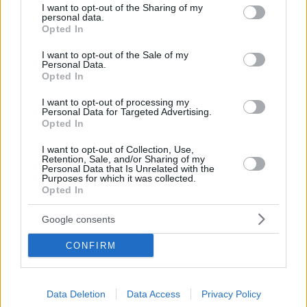
Starbucks
not limited to your visit or usage behaviour. You may click to
I want to opt-out of the Sharing of my
personal data.
grant or deny consent to Google and its third-party tags to
Opted In
use your data for below specified purposes in below Google
Πλαζ Βάρκιζας: Ξεμπλοκάρει η
consent section.
I want to opt-out of the Sale of my
επένδυση των 15 εκατ. – Η νέα
Personal Data.
εποχή για την ιστορική πλαζ της
Opted In
Αθηναϊκής Ριβιέρας
I want to opt-out of processing my
Personal Data for Targeted Advertising.
Opted In
Νόστος Μεζέ: Μια σύγχρονη
I want to opt-out of Collection, Use,
ταβέρνα στη Νέα Σμύρνη όπου
Retention, Sale, and/or Sharing of my
το κρέας μιλάει πρώτο
Personal Data that Is Unrelated with the
Purposes for which it was collected.
Opted In
Google consents
CONFIRM
More to read
Data Deletion
Data Access
Privacy Policy
ΓΕΝΙΚΕΣ ΕΙΔΗΣΕΙΣ