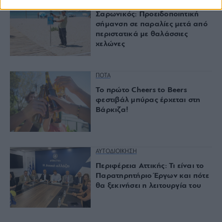
Σαρωνικός: Προειδοποιητική
σήμανση σε παραλίες μετά από
περιστατικά με θαλάσσιες
χελώνες
ΠΟΤΑ
Το πρώτο Cheers to Beers
φεστιβάλ μπύρας έρχεται στη
Βάρκιζα!
ΑΥΤΟΔΙΟΙΚΗΣΗ
Περιφέρεια Αττικής: Τι είναι το
Παρατηρητήριο Έργων και πότε
θα ξεκινήσει η λειτουργία του