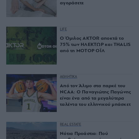
αγοράσετε
LIFE
Ο Όμιλος AKTOR αποκτά το
75% των ΗΛΕΚΤΩΡ και THALIS
από τη ΜΟΤΟΡ ΟΪΛ
ΑΘΛΗΤΙΚΑ
Από τον Άλιμο στα παρκέ του
NCAA: Ο Παναγιώτης Παγώνης
είναι ένα από τα μεγαλύτερα
ταλέντα του ελληνικού μπάσκετ
REAL ESTATE
Νότια Προάστια: Πού