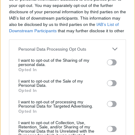
your opt-out. You may separately opt-out of the further
disclosure of your personal information by third parties on the
IAB’s list of downstream participants. This information may
also be disclosed by us to third parties on the
IAB’s List of
Downstream Participants
that may further disclose it to other
third parties.
Staks: Πώς μια cool καντίνα προσγειώθηκε (και
ρίζωσε) σε ένα αθέατο οικόπεδο στην Ανάβυσσο
Please note that this website/app uses one or more Google
Personal Data Processing Opt Outs
services and may gather and store information including but
Από brunch μέχρι δείπνο δίπλα
not limited to your visit or usage behaviour. You may click to
I want to opt-out of the Sharing of my
personal data.
στο κύμα: Γιατί στο Bolivar πας
grant or deny consent to Google and its third-party tags to
Opted In
(και) για το φαγητό του
use your data for below specified purposes in below Google
consent section.
I want to opt-out of the Sale of my
Personal Data.
Opted In
Περιπέτεια, χαλάρωση ή δροσιά;
I want to opt-out of processing my
Βρήκαμε το ρόφημα που θα
Personal Data for Targeted Advertising.
πίνεις όλο το καλοκαίρι στα
Opted In
Starbucks
I want to opt-out of Collection, Use,
Retention, Sale, and/or Sharing of my
Personal Data that Is Unrelated with the