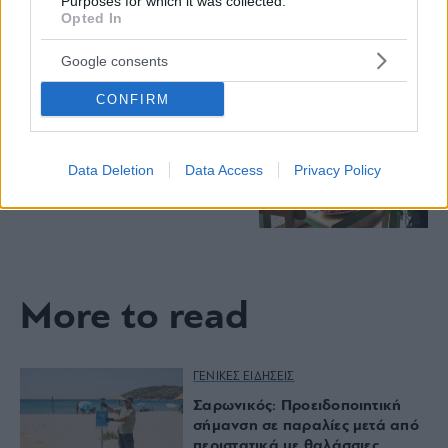
Purposes for which it was collected.
Πλαζ Βάρκιζας: Ξεμπλοκάρει η
Opted In
επένδυση των 15 εκατ. – Η νέα
εποχή για την ιστορική πλαζ της
Αθηναϊκής Ριβιέρας
Google consents
CONFIRM
Νόστος Μεζέ: Μια σύγχρονη
ταβέρνα στη Νέα Σμύρνη όπου
το κρέας μιλάει πρώτο
Data Deletion
Data Access
Privacy Policy
More to read
ΓΕΝΙΚΕΣ ΕΙΔΗΣΕΙΣ
Σαρωνικός: Προειδοποιητική
σήμανση σε παραλίες μετά από
περιστατικά με θαλάσσιες