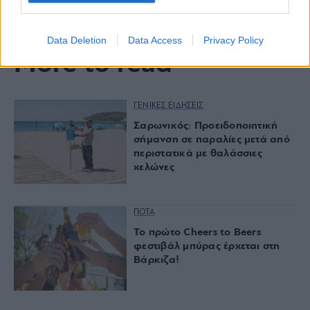
Data Deletion
Data Access
Privacy Policy
More to read
ΓΕΝΙΚΕΣ ΕΙΔΗΣΕΙΣ
Σαρωνικός: Προειδοποιητική
σήμανση σε παραλίες μετά από
περιστατικά με θαλάσσιες
χελώνες
ΠΟΤΑ
Το πρώτο Cheers to Beers
φεστιβάλ μπύρας έρχεται στη
Βάρκιζα!