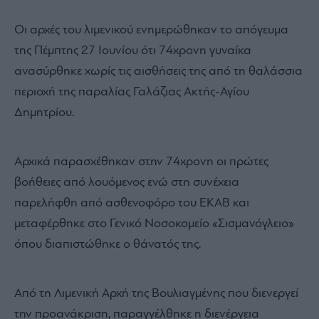
Οι αρχές του λιμενικού ενημερώθηκαν το απόγευμα
της Πέμπτης 27 Ιουνίου ότι 74χρονη γυναίκα
ανασύρθηκε χωρίς τις αισθήσεις της από τη θαλάσσια
περιοχή της παραλίας Γαλάζιας Ακτής-Αγίου
Δημητρίου.
Αρχικά παρασχέθηκαν στην 74χρονη οι πρώτες
βοήθειες από λουόμενος ενώ στη συνέχεια
παρελήφθη από ασθενοφόρο του ΕΚΑΒ και
μεταφέρθηκε στο Γενικό Νοσοκομείο «Σισμανόγλειο»
όπου διαπιστώθηκε ο θάνατός της.
Από τη Λιμενική Αρχή της Βουλιαγμένης που διενεργεί
την προανάκριση, παραγγέλθηκε η διενέργεια