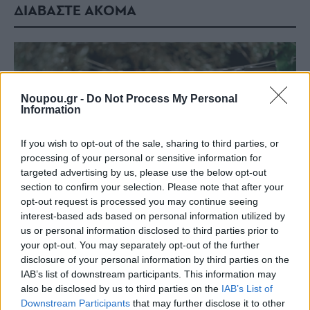
ΔΙΑΒΑΣΤΕ ΑΚΟΜΑ
Noupou.gr -
Do Not Process My Personal
Information
If you wish to opt-out of the sale, sharing to third parties, or
processing of your personal or sensitive information for
targeted advertising by us, please use the below opt-out
section to confirm your selection. Please note that after your
opt-out request is processed you may continue seeing
interest-based ads based on personal information utilized by
us or personal information disclosed to third parties prior to
Staks: Πώς μια cool καντίνα προσγειώθηκε (και
your opt-out. You may separately opt-out of the further
ρίζωσε) σε ένα αθέατο οικόπεδο στην Ανάβυσσο
disclosure of your personal information by third parties on the
IAB’s list of downstream participants. This information may
also be disclosed by us to third parties on the
IAB’s List of
Από brunch μέχρι δείπνο δίπλα
Downstream Participants
that may further disclose it to other
στο κύμα: Γιατί στο Bolivar πας