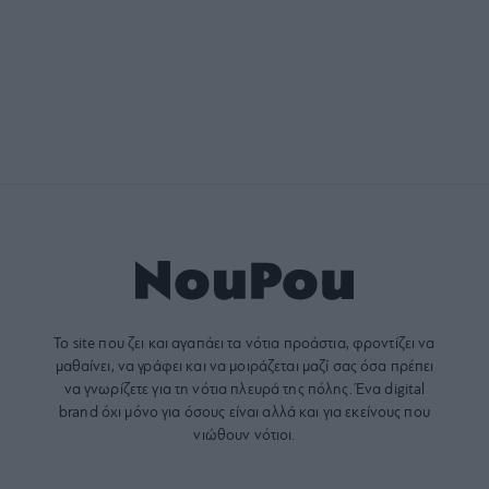
Το site που ζει και αγαπάει τα
νότια προάστια
, φροντίζει να
μαθαίνει, να γράφει και να μοιράζεται μαζί σας όσα πρέπει
να γνωρίζετε για τη νότια πλευρά της πόλης. Ένα digital
brand όχι μόνο για όσους είναι αλλά και για εκείνους που
νιώθουν νότιοι.