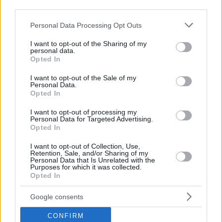
(και) για το φαγητό του
third parties.
Please note that this website/app uses one or more Google
Personal Data Processing Opt Outs
services and may gather and store information including but
not limited to your visit or usage behaviour. You may click to
I want to opt-out of the Sharing of my
Περιπέτεια, χαλάρωση ή δροσιά;
personal data.
grant or deny consent to Google and its third-party tags to
Βρήκαμε το ρόφημα που θα
Opted In
use your data for below specified purposes in below Google
πίνεις όλο το καλοκαίρι στα
consent section.
Starbucks
I want to opt-out of the Sale of my
Personal Data.
Opted In
I want to opt-out of processing my
Πλαζ Βάρκιζας: Ξεμπλοκάρει η
Personal Data for Targeted Advertising.
επένδυση των 15 εκατ. – Η νέα
Opted In
εποχή για την ιστορική πλαζ της
Αθηναϊκής Ριβιέρας
I want to opt-out of Collection, Use,
Retention, Sale, and/or Sharing of my
Personal Data that Is Unrelated with the
Purposes for which it was collected.
Νόστος Μεζέ: Μια σύγχρονη
Opted In
ταβέρνα στη Νέα Σμύρνη όπου
το κρέας μιλάει πρώτο
Google consents
CONFIRM