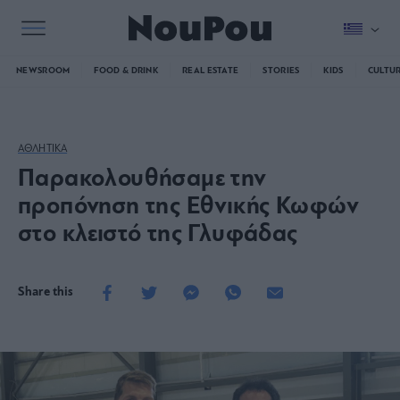
NEWSROOM
FOOD & DRINK
REAL ESTATE
STORIES
KIDS
CULTU
ΑΘΛΗΤΙΚΑ
Παρακολουθήσαμε την
προπόνηση της Εθνικής Κωφών
στο κλειστό της Γλυφάδας
Share this