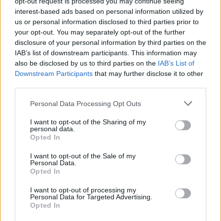
opt-out request is processed you may continue seeing
«Η Εθνική Κωφών με έκανε καλύτερο
interest-based ads based on personal information utilized by
άνθρωπο»
us or personal information disclosed to third parties prior to
your opt-out. You may separately opt-out of the further
Ο άνθρωπος που βρίσκεται στην τεχνική ηγεσία της
disclosure of your personal information by third parties on the
IAB’s list of downstream participants. This information may
ομάδας από το 2022, ο Βασίλης Γεραγωτέλλης
, έχει
also be disclosed by us to third parties on the
IAB’s List of
συνδέσει το όνομά του με κορυφαίες ευρωπαϊκές
Downstream Participants
that may further disclose it to other
third parties.
ομάδες ως άμεσος συνεργάτης του Γιάννη
Σφαιρόπουλου, έχοντας εργαστεί σε συλλόγους όπως
Please note that this website/app uses one or more Google
Personal Data Processing Opt Outs
services and may gather and store information including but
ο Ολυμπιακός, ο Ερυθρός Αστέρας και η Μακάμπι.
not limited to your visit or usage behaviour. You may click to
I want to opt-out of the Sharing of my
personal data.
grant or deny consent to Google and its third-party tags to
Opted In
use your data for below specified purposes in below Google
Παρ’ όλα αυτά, όπως ο ίδιος παραδέχεται, η
consent section.
I want to opt-out of the Sale of my
παρουσία του στον πάγκο της Εθνικής Κωφών
Personal Data.
Opted In
αποτελεί μία από τις σημαντικότερες εμπειρίες της ζωής
I want to opt-out of processing my
του.
«Η εμπειρία μου με το μπάσκετ κωφών τα
Personal Data for Targeted Advertising.
τελευταία τέσσερα χρόνια είναι κάτι που δεν θα ξεχάσω
Opted In
ποτέ. Με έκανε καλύτερο άνθρωπο και με βοήθησε