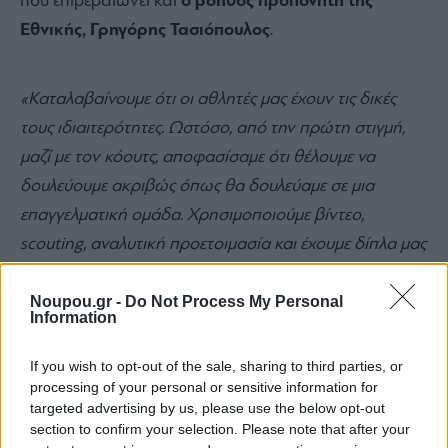
που επιβεβαιώνει και
ο βοηθός προπονητή της
Εθνικής, Γρηγόρης Τασιόπουλος
.
«Καταλαβαίνουμε ότι οι αθλητές μας έχουν τις δικές
τους ιδιαιτερότητες. Ωστόσο, από την πρώτη στιγμή,
μαζί με τον κόουτς, αποφασίσαμε ότι θέλουμε να
δουλεύουμε ακριβώς όπως θα δουλεύαμε σε μια
επαγγελματική ομάδα.
Χρησιμοποιούμε βίντεο,
scouting, αναλυτική προετοιμασία και έχουμε δίπλα μας
δύο γυμναστές που μας ακολουθούν παντού. Τα παιδιά
Noupou.gr -
Do Not Process My Personal
όχι μόνο αγκάλιασαν αυτή τη φιλοσοφία, αλλά την
Information
εκτίμησαν και προπονούνται καθημερινά με ακόμη
μεγαλύτερη ένταση και αφοσίωση»
, τονίζει, εμφανώς
If you wish to opt-out of the sale, sharing to third parties, or
processing of your personal or sensitive information for
περήφανος για την πορεία και την εξέλιξη της ομάδας.
targeted advertising by us, please use the below opt-out
section to confirm your selection. Please note that after your