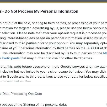
ας που προσφέρει σε ένα μεγάλο
Πλαζ Βάρ
Ξεμπλοκ
r -
Do Not Process My Personal Information
των 15 ε
α φιλοξενεί και ένα σημαντικό
για την 
Αθηναϊκή
ή κατοίκων, ο οποίος αυξάνεται
to opt-out of the sale, sharing to third parties, or processing of your per
formation for targeted advertising by us, please use the below opt-out s
ήνες και θα μπορούσε να αποτελέσει
r selection. Please note that after your opt-out request is processed y
Νόστος 
ταβέρνα
eing interest-based ads based on personal information utilized by us or
όπου το 
disclosed to third parties prior to your opt-out. You may separately opt-
losure of your personal information by third parties on the IAB’s list of
. This information may also be disclosed by us to third parties on the
IA
Participants
that may further disclose it to other third parties.
άζει διάφορες επιλογές, τόσο από
 that this website/app uses one or more Google services and may gath
ας όσο και από πλευράς τεχνικής
including but not limited to your visit or usage behaviour. You may click 
 να διασφαλίσει ότι το νέο
 to Google and its third-party tags to use your data for below specifi
ogle consent section.
 στις απαιτήσεις της αλυσίδας αλλά
τών της.
l Data Processing Opt Outs
o opt-out of the Sharing of my personal data.