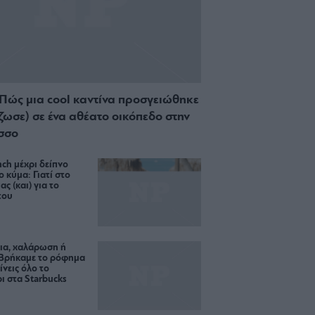
 Πώς μια cool καντίνα προσγειώθηκε
ίζωσε) σε ένα αθέατο οικόπεδο στην
σσο
ch μέχρι δείπνο
ο κύμα: Γιατί στο
ας (και) για το
του
ια, χαλάρωση ή
 Βρήκαμε το ρόφημα
ίνεις όλο το
ι στα Starbucks