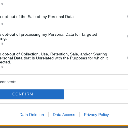
In
στημα στη Θεσσαλονίκη
o opt-out of the Sale of my Personal Data.
οίξει εντός της εβδομάδας που
In
μα στη Θεσσαλονίκη, στη συμβολή των
to opt-out of processing my Personal Data for Targeted
ing.
ροπόλεως, σε χώρο που
In
 ζαχαροπλαστείο Τερκενλής. Το νέο
o opt-out of Collection, Use, Retention, Sale, and/or Sharing
ersonal Data that Is Unrelated with the Purposes for which it
lected.
και χώρο για καθήμενους πελάτες,
In
 εξυπηρέτησης πέρα από το κλασικό
consents
τας την παρουσία της αλυσίδας στη
α μια κίνηση που εντάσσεται στο
CONFIRM
ς Jackaroo, το οποίο περιλαμβάνει
κά σημεία και ενίσχυση της
Data Deletion
Data Access
Privacy Policy
ας.