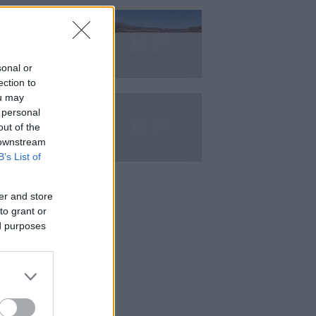
κιζας:
άρει η επένδυση
κατ. – Η νέα εποχή
ιστορική πλαζ της
ς Ριβιέρας
sonal or
ection to
ou may
Μεζέ: Μια σύγχρονη
 στη Νέα Σμύρνη
 personal
κρέας μιλάει πρώτο
out of the
 downstream
B’s List of
er and store
to grant or
ed purposes