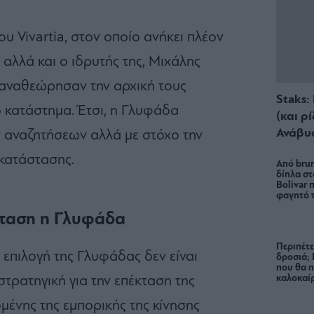
υ Vivartia, στον οποίο ανήκει πλέον
 αλλά και ο ιδρυτής της, Μιχάλης
αναθεώρησαν την αρχική τους
Staks:
 κατάστημα. Έτσι, η Γλυφάδα
(και ρ
Ανάβυ
ν αναζητήσεων αλλά με στόχο την
γκατάστασης.
Από brun
δίπλα στ
Bolivar π
φαγητό 
έκταση η Γλυφάδα
Περιπέτε
η επιλογή της Γλυφάδας δεν είναι
δροσιά;
που θα π
καλοκαίρ
στρατηγική για την επέκταση της
ένης της εμπορικής της κίνησης