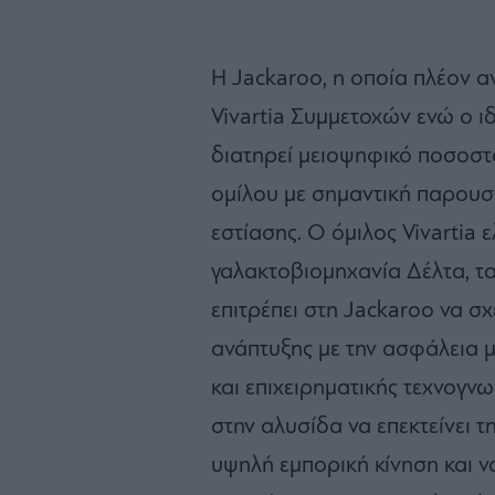
Η Jackaroo, η οποία πλέον α
Vivartia Συμμετοχών ενώ ο 
διατηρεί μειοψηφικό ποσοστό
ομίλου με σημαντική παρουσ
εστίασης. Ο όμιλος Vivartia 
γαλακτοβιομηχανία Δέλτα, τα 
επιτρέπει στη Jackaroo να σ
ανάπτυξης με την ασφάλεια μ
και επιχειρηματικής τεχνογνω
στην αλυσίδα να επεκτείνει τ
υψηλή εμπορική κίνηση και ν