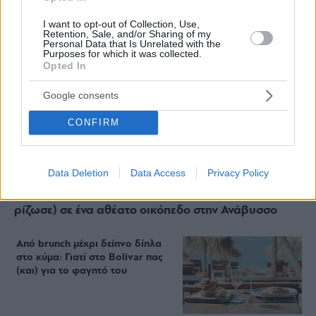
I want to opt-out of Collection, Use,
Retention, Sale, and/or Sharing of my
Personal Data that Is Unrelated with the
Purposes for which it was collected.
Opted In
Google consents
CONFIRM
Data Deletion
Data Access
Privacy Policy
Staks: Πώς μια cool καντίνα προσγειώθηκε (και
ρίζωσε) σε ένα αθέατο οικόπεδο στην Ανάβυσσο
Από brunch μέχρι δείπνο δίπλα
στο κύμα: Γιατί στο Bolivar πας
(και) για το φαγητό του