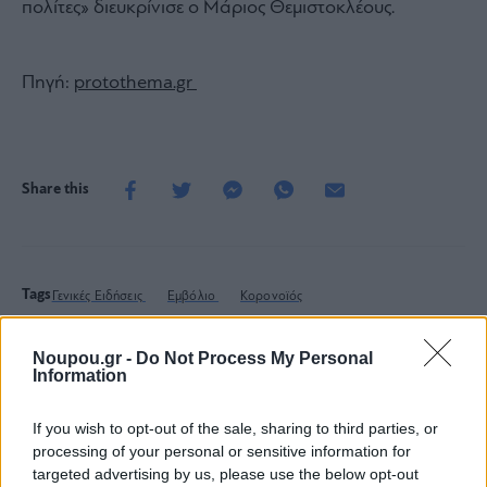
πολίτες» διευκρίνισε ο Μάριος Θεμιστοκλέους.
Πηγή:
protothema.gr
Share this
Tags
Γενικές Ειδήσεις
Εμβόλιο
Κορονοϊός
Noupou.gr -
Do Not Process My Personal
Information
Ποιος είναι ο καλύτερος
If you wish to opt-out of the sale, sharing to third parties, or
τρόπος να κρυώσεις το κρασί
processing of your personal or sensitive information for
σου;
targeted advertising by us, please use the below opt-out