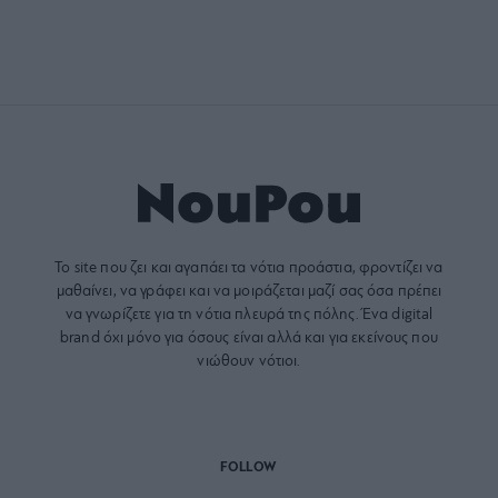
Το site που ζει και αγαπάει τα
νότια προάστια
, φροντίζει να
μαθαίνει, να γράφει και να μοιράζεται μαζί σας όσα πρέπει
να γνωρίζετε για τη νότια πλευρά της πόλης. Ένα digital
brand όχι μόνο για όσους είναι αλλά και για εκείνους που
νιώθουν νότιοι.
FOLLOW