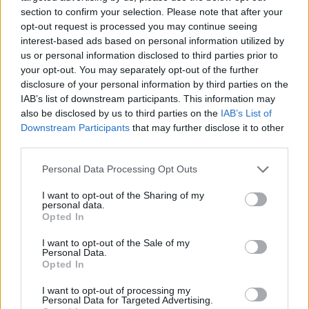
section to confirm your selection. Please note that after your
opt-out request is processed you may continue seeing
interest-based ads based on personal information utilized by
us or personal information disclosed to third parties prior to
your opt-out. You may separately opt-out of the further
disclosure of your personal information by third parties on the
IAB’s list of downstream participants. This information may
also be disclosed by us to third parties on the
IAB’s List of
Downstream Participants
that may further disclose it to other
third parties.
Please note that this website/app uses one or more Google
Personal Data Processing Opt Outs
services and may gather and store information including but
not limited to your visit or usage behaviour. You may click to
I want to opt-out of the Sharing of my
Staks: Πώς μια cool καντίνα προσγειώθηκε (και
personal data.
grant or deny consent to Google and its third-party tags to
ρίζωσε) σε ένα αθέατο οικόπεδο στην Ανάβυσσο
Opted In
use your data for below specified purposes in below Google
consent section.
I want to opt-out of the Sale of my
Από brunch μέχρι δείπνο δίπλα
Personal Data.
στο κύμα: Γιατί στο Bolivar πας
Opted In
(και) για το φαγητό του
I want to opt-out of processing my
Personal Data for Targeted Advertising.