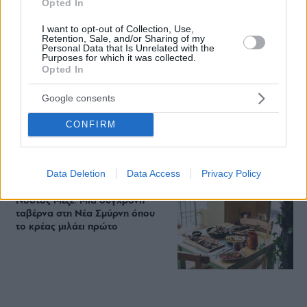
Opted In
Περιπέτεια, χαλάρωση ή δροσιά;
I want to opt-out of Collection, Use,
Retention, Sale, and/or Sharing of my
Βρήκαμε το ρόφημα που θα
Personal Data that Is Unrelated with the
πίνεις όλο το καλοκαίρι στα
Purposes for which it was collected.
Starbucks
Opted In
Google consents
Πλαζ Βάρκιζας: Ξεμπλοκάρει η
CONFIRM
επένδυση των 15 εκατ. – Η νέα
εποχή για την ιστορική πλαζ της
Αθηναϊκής Ριβιέρας
Data Deletion
Data Access
Privacy Policy
Νόστος Μεζέ: Μια σύγχρονη
ταβέρνα στη Νέα Σμύρνη όπου
το κρέας μιλάει πρώτο