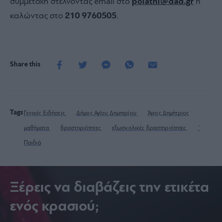
συμμετοχή στέλνοντας email στο
polathl@dad.gr
ή
καλώντας στο
210 9760505
.
Share this
Tags
Γενικές Ειδήσεις
Δήμος Αγίου Δημητρίου
Άγιος Δημήτριος
μαθήματα
δραστηριότητες
εξωσχολικές δραστηριότητες
΄
Παιδιά
Ξέρεις να διαβάζεις την ετικέτα
ενός κρασιού;