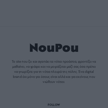
Το site που ζει και αγαπάει τα
νότια προάστια
, φροντίζει να
μαθαίνει, να γράφει και να μοιράζεται μαζί σας όσα πρέπει
να γνωρίζετε για τη νότια πλευρά της πόλης. Ένα digital
brand όχι μόνο για όσους είναι αλλά και για εκείνους που
νιώθουν νότιοι.
FOLLOW