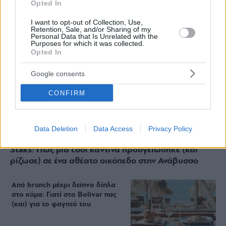
Opted In
I want to opt-out of Collection, Use,
Retention, Sale, and/or Sharing of my
Personal Data that Is Unrelated with the
Purposes for which it was collected.
Opted In
Google consents
CONFIRM
Data Deletion
Data Access
Privacy Policy
Staks: Πώς μια cool καντίνα προσγειώθηκε (και
ρίζωσε) σε ένα αθέατο οικόπεδο στην Ανάβυσσο
Από brunch μέχρι δείπνο δίπλα
στο κύμα: Γιατί στο Bolivar πας
(και) για το φαγητό του