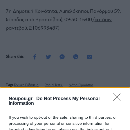
7η Δημοτική Κοινότητα, Αμπελόκηποι, Πανόρμου 59,
(είσοδος από Βραστόβου), 09:30-15:00
(κατόπιν
ραντεβού, 2106993487)
Share this
Tags
Γενικές Ειδήσεις
Rapid Tests
Νότια Προάστια
Noupou.gr -
Do Not Process My Personal
Information
Ποιος είναι ο καλύτερος
If you wish to opt-out of the sale, sharing to third parties, or
τρόπος να κρυώσεις το κρασί
processing of your personal or sensitive information for
targeted advertising by us, please use the below opt-out