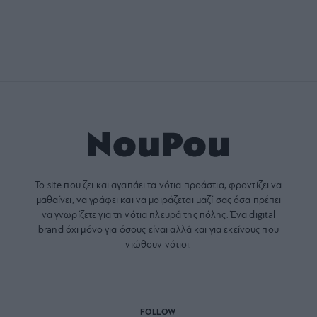
Το site που ζει και αγαπάει τα
νότια προάστια
, φροντίζει να
μαθαίνει, να γράφει και να μοιράζεται μαζί σας όσα πρέπει
να γνωρίζετε για τη νότια πλευρά της πόλης. Ένα digital
brand όχι μόνο για όσους είναι αλλά και για εκείνους που
νιώθουν νότιοι.
FOLLOW