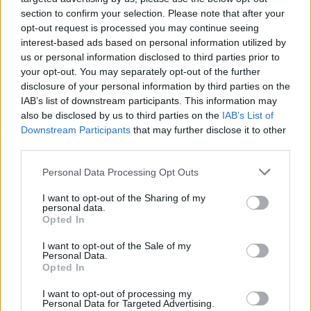
σου;
section to confirm your selection. Please note that after your
opt-out request is processed you may continue seeing
interest-based ads based on personal information utilized by
us or personal information disclosed to third parties prior to
your opt-out. You may separately opt-out of the further
disclosure of your personal information by third parties on the
IAB’s list of downstream participants. This information may
also be disclosed by us to third parties on the
IAB’s List of
Downstream Participants
that may further disclose it to other
third parties.
Please note that this website/app uses one or more Google
Personal Data Processing Opt Outs
services and may gather and store information including but
not limited to your visit or usage behaviour. You may click to
I want to opt-out of the Sharing of my
personal data.
grant or deny consent to Google and its third-party tags to
Opted In
use your data for below specified purposes in below Google
consent section.
I want to opt-out of the Sale of my
Personal Data.
Opted In
ΔΙΑΒΑΣΤΕ ΑΚΟΜΑ
I want to opt-out of processing my
Personal Data for Targeted Advertising.