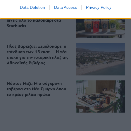
Data Deletion
Data Access
Privacy Policy
Περιπέτεια, χαλάρωση ή δροσιά;
Βρήκαμε το ρόφημα που θα
πίνεις όλο το καλοκαίρι στα
Starbucks
Πλαζ Βάρκιζας: Ξεμπλοκάρει η
επένδυση των 15 εκατ. – Η νέα
εποχή για την ιστορική πλαζ της
Αθηναϊκής Ριβιέρας
Νόστος Μεζέ: Μια σύγχρονη
ταβέρνα στη Νέα Σμύρνη όπου
το κρέας μιλάει πρώτο