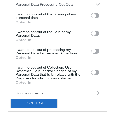
Please note that this website/app uses one or more Google
Personal Data Processing Opt Outs
services and may gather and store information including but
not limited to your visit or usage behaviour. You may click to
I want to opt-out of the Sharing of my
personal data.
grant or deny consent to Google and its third-party tags to
Opted In
use your data for below specified purposes in below Google
consent section.
I want to opt-out of the Sale of my
Personal Data.
Opted In
I want to opt-out of processing my
Personal Data for Targeted Advertising.
Opted In
I want to opt-out of Collection, Use,
Retention, Sale, and/or Sharing of my
Staks: Πώς μια cool καντίνα προσγειώθηκε (και
Personal Data that Is Unrelated with the
Purposes for which it was collected.
ρίζωσε) σε ένα αθέατο οικόπεδο στην Ανάβυσσο
Opted In
Από brunch μέχρι δείπνο δίπλα
Google consents
στο κύμα: Γιατί στο Bolivar πας
(και) για το φαγητό του
CONFIRM