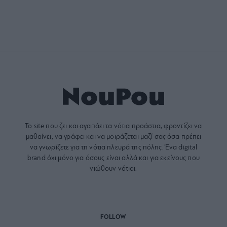
Το site που ζει και αγαπάει τα
νότια προάστια
, φροντίζει να
μαθαίνει, να γράφει και να μοιράζεται μαζί σας όσα πρέπει
να γνωρίζετε για τη νότια πλευρά της πόλης. Ένα digital
brand όχι μόνο για όσους είναι αλλά και για εκείνους που
νιώθουν νότιοι.
FOLLOW