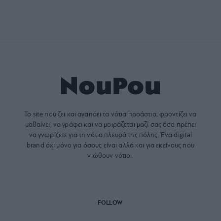
Το site που ζει και αγαπάει τα
νότια προάστια
, φροντίζει να
μαθαίνει, να γράφει και να μοιράζεται μαζί σας όσα πρέπει
να γνωρίζετε για τη νότια πλευρά της πόλης. Ένα digital
brand όχι μόνο για όσους είναι αλλά και για εκείνους που
νιώθουν νότιοι.
FOLLOW