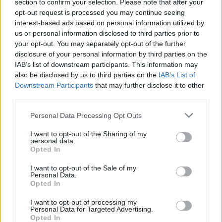
section to confirm your selection. Please note that after your
opt-out request is processed you may continue seeing
interest-based ads based on personal information utilized by
us or personal information disclosed to third parties prior to
your opt-out. You may separately opt-out of the further
disclosure of your personal information by third parties on the
IAB’s list of downstream participants. This information may
also be disclosed by us to third parties on the
IAB’s List of
Downstream Participants
that may further disclose it to other
third parties.
Please note that this website/app uses one or more Google
Personal Data Processing Opt Outs
services and may gather and store information including but
Staks: Πώς μια cool καντίνα προσγειώθηκε (και
not limited to your visit or usage behaviour. You may click to
I want to opt-out of the Sharing of my
personal data.
ρίζωσε) σε ένα αθέατο οικόπεδο στην Ανάβυσσο
grant or deny consent to Google and its third-party tags to
Opted In
use your data for below specified purposes in below Google
consent section.
Από brunch μέχρι δείπνο δίπλα
I want to opt-out of the Sale of my
Personal Data.
στο κύμα: Γιατί στο Bolivar πας
Opted In
(και) για το φαγητό του
I want to opt-out of processing my
Personal Data for Targeted Advertising.
Opted In