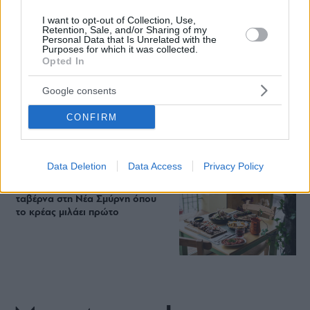
Περιπέτεια, χαλάρωση ή δροσιά;
I want to opt-out of Collection, Use,
Βρήκαμε το ρόφημα που θα
Retention, Sale, and/or Sharing of my
πίνεις όλο το καλοκαίρι στα
Personal Data that Is Unrelated with the
Purposes for which it was collected.
Starbucks
Opted In
Google consents
Πλαζ Βάρκιζας: Ξεμπλοκάρει η
επένδυση των 15 εκατ. – Η νέα
CONFIRM
εποχή για την ιστορική πλαζ της
Αθηναϊκής Ριβιέρας
Data Deletion
Data Access
Privacy Policy
Νόστος Μεζέ: Μια σύγχρονη
ταβέρνα στη Νέα Σμύρνη όπου
το κρέας μιλάει πρώτο