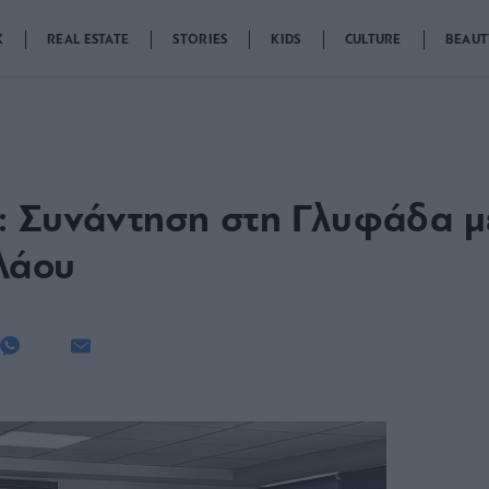
K
REAL ESTATE
STORIES
KIDS
CULTURE
BEAUT
: Συνάντηση στη Γλυφάδα μ
λάου