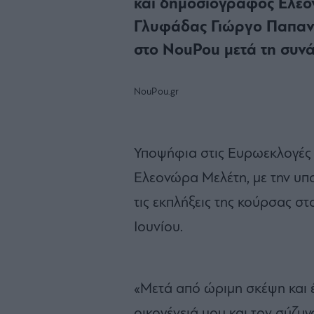
και δημοσιογράφος Ελεο
Γλυφάδας Γιώργο Παπανι
στο NouPou μετά τη συν
NouPou.gr
Υποψήφια στις Ευρωεκλογές 
Ελεονώρα Μελέτη, με την υπο
τις εκπλήξεις της κούρσας στ
Ιουνίου.
«Μετά από ώριμη σκέψη και 
οικογένειά μου και τον σύζυγ