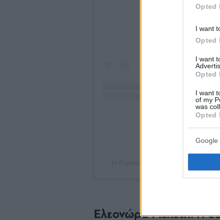
Opted 
I want t
Opted 
I want 
Advertis
Opted 
I want t
of my P
was col
Opted 
Google 
Η δημοσίευση κοινοποιήθηκε από 
Ελεονώρα Μελέτη: Η σ