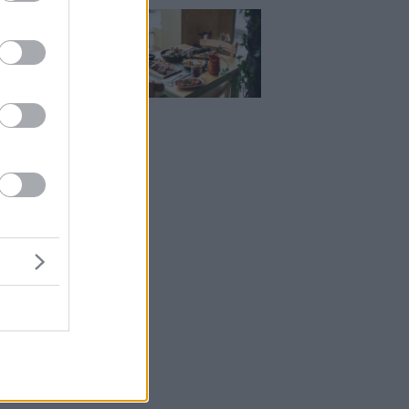
Μεζέ: Μια σύγχρονη
 στη Νέα Σμύρνη
κρέας μιλάει πρώτο