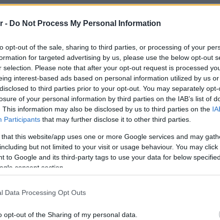
Staks:
(και ρ
r -
Do Not Process My Personal Information
Ανάβυ
to opt-out of the sale, sharing to third parties, or processing of your per
Από brun
formation for targeted advertising by us, please use the below opt-out s
δίπλα στ
r selection. Please note that after your opt-out request is processed y
Bolivar π
φαγητό 
eing interest-based ads based on personal information utilized by us or
disclosed to third parties prior to your opt-out. You may separately opt-
losure of your personal information by third parties on the IAB’s list of
. This information may also be disclosed by us to third parties on the
IA
Περιπέτε
Participants
that may further disclose it to other third parties.
δροσιά;
που θα π
καλοκαίρ
 that this website/app uses one or more Google services and may gath
including but not limited to your visit or usage behaviour. You may click 
 to Google and its third-party tags to use your data for below specifi
ogle consent section.
Πλαζ Βάρ
Ξεμπλοκ
των 15 ε
l Data Processing Opt Outs
για την 
Αθηναϊκή
agram.
o opt-out of the Sharing of my personal data.