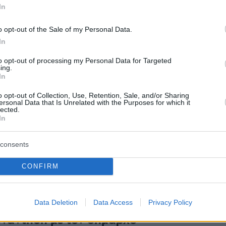
In
Νόστος 
ταβέρνα
όπου το 
o opt-out of the Sale of my Personal Data.
In
to opt-out of processing my Personal Data for Targeted
ing.
In
o opt-out of Collection, Use, Retention, Sale, and/or Sharing
ersonal Data that Is Unrelated with the Purposes for which it
lected.
In
consents
CONFIRM
το χρήστη Εleonora Meleti (@nonoram)
Data Deletion
Data Access
Privacy Policy
υνάντηση με τον δήμαρχο