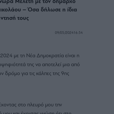
νώρα Μελέτη με τον δήμαρχο
κολάου – Όσα δήλωσε η ίδια
άντησή τους
09/05/2024
16:34
2024 με τη Νέα Δημοκρατία είναι η
ψηφιότητά της να αποτελεί μια από
ον δρόμο για τις κάλπες της 9ης
έχοντας στο πλευρό μου την
ό μου και έχοντας γνώση ότι στο