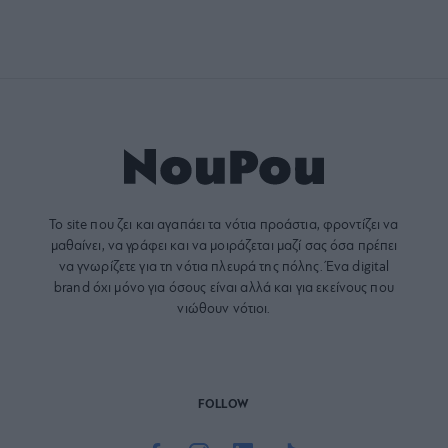
Το site που ζει και αγαπάει τα
νότια προάστια
, φροντίζει να
μαθαίνει, να γράφει και να μοιράζεται μαζί σας όσα πρέπει
να γνωρίζετε για τη νότια πλευρά της πόλης. Ένα digital
brand όχι μόνο για όσους είναι αλλά και για εκείνους που
νιώθουν νότιοι.
FOLLOW