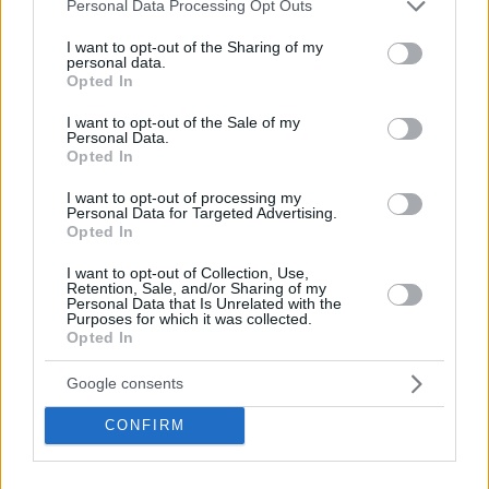
Please note that this website/app uses one or more Google
Personal Data Processing Opt Outs
Περιπέτεια, χαλάρωση ή δροσιά;
services and may gather and store information including but
Βρήκαμε το ρόφημα που θα
not limited to your visit or usage behaviour. You may click to
I want to opt-out of the Sharing of my
πίνεις όλο το καλοκαίρι στα
personal data.
grant or deny consent to Google and its third-party tags to
Starbucks
Opted In
use your data for below specified purposes in below Google
consent section.
I want to opt-out of the Sale of my
Personal Data.
Πλαζ Βάρκιζας: Ξεμπλοκάρει η
Opted In
επένδυση των 15 εκατ. – Η νέα
εποχή για την ιστορική πλαζ της
I want to opt-out of processing my
Αθηναϊκής Ριβιέρας
Personal Data for Targeted Advertising.
Opted In
I want to opt-out of Collection, Use,
Νόστος Μεζέ: Μια σύγχρονη
Retention, Sale, and/or Sharing of my
Personal Data that Is Unrelated with the
ταβέρνα στη Νέα Σμύρνη όπου
Purposes for which it was collected.
το κρέας μιλάει πρώτο
Opted In
Google consents
CONFIRM