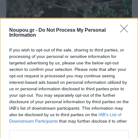
Noupou.gr -
Do Not Process My Personal
Information
If you wish to opt-out of the sale, sharing to third parties, or
processing of your personal or sensitive information for
targeted advertising by us, please use the below opt-out
section to confirm your selection. Please note that after your
opt-out request is processed you may continue seeing
Staks: Πώς μια cool καντίνα προσγειώθηκε (και
interest-based ads based on personal information utilized by
ρίζωσε) σε ένα αθέατο οικόπεδο στην Ανάβυσσο
us or personal information disclosed to third parties prior to
your opt-out. You may separately opt-out of the further
disclosure of your personal information by third parties on the
Από brunch μέχρι δείπνο δίπλα
στο κύμα: Γιατί στο Bolivar πας
IAB’s list of downstream participants. This information may
(και) για το φαγητό του
also be disclosed by us to third parties on the
IAB’s List of
Downstream Participants
that may further disclose it to other
third parties.