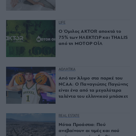
LIFE
Ο Όμιλος AKTOR αποκτά το
75% των ΗΛΕΚΤΩΡ και THALIS
από τη ΜΟΤΟΡ ΟΪΛ
ΑΘΛΗΤΙΚΑ
Από τον Άλιμο στα παρκέ του
NCAA: Ο Παναγιώτης Παγώνης
είναι ένα από τα μεγαλύτερα
ταλέντα του ελληνικού μπάσκετ
REAL ESTATE
Νότια Προάστια: Πού
ανεβαίνουν οι τιμές και πού