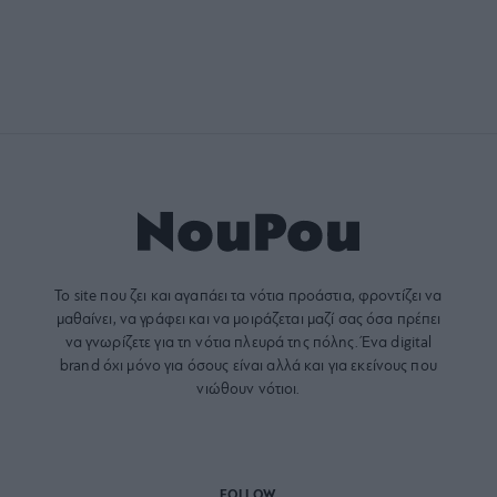
Το site που ζει και αγαπάει τα
νότια προάστια
, φροντίζει να
μαθαίνει, να γράφει και να μοιράζεται μαζί σας όσα πρέπει
να γνωρίζετε για τη νότια πλευρά της πόλης. Ένα digital
brand όχι μόνο για όσους είναι αλλά και για εκείνους που
νιώθουν νότιοι.
FOLLOW