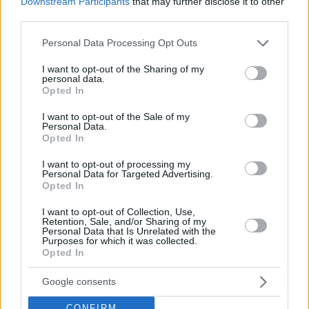
Downstream Participants
that may further disclose it to other
third parties.
Please note that this website/app uses one or more Google
Personal Data Processing Opt Outs
services and may gather and store information including but
not limited to your visit or usage behaviour. You may click to
I want to opt-out of the Sharing of my
personal data.
grant or deny consent to Google and its third-party tags to
Opted In
use your data for below specified purposes in below Google
consent section.
I want to opt-out of the Sale of my
Personal Data.
Opted In
I want to opt-out of processing my
Personal Data for Targeted Advertising.
Opted In
Staks: Πώς μια cool καντίνα προσγειώθηκε (και
I want to opt-out of Collection, Use,
Retention, Sale, and/or Sharing of my
ρίζωσε) σε ένα αθέατο οικόπεδο στην Ανάβυσσο
Personal Data that Is Unrelated with the
Purposes for which it was collected.
Opted In
Από brunch μέχρι δείπνο δίπλα
στο κύμα: Γιατί στο Bolivar πας
Google consents
(και) για το φαγητό του
CONFIRM