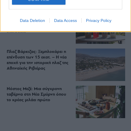
Περιπέτεια, χαλάρωση ή δροσιά;
Data Deletion
Data Access
Privacy Policy
Βρήκαμε το ρόφημα που θα
πίνεις όλο το καλοκαίρι στα
Starbucks
Πλαζ Βάρκιζας: Ξεμπλοκάρει η
επένδυση των 15 εκατ. – Η νέα
εποχή για την ιστορική πλαζ της
Αθηναϊκής Ριβιέρας
Νόστος Μεζέ: Μια σύγχρονη
ταβέρνα στη Νέα Σμύρνη όπου
το κρέας μιλάει πρώτο