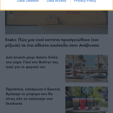
Data Deletion
Data Access
Privacy Policy
Staks: Πώς μια cool καντίνα προσγειώθηκε (και
ρίζωσε) σε ένα αθέατο οικόπεδο στην Ανάβυσσο
Από brunch μέχρι δείπνο δίπλα
στο κύμα: Γιατί στο Bolivar πας
(και) για το φαγητό του
Περιπέτεια, χαλάρωση ή δροσιά;
Βρήκαμε το ρόφημα που θα
πίνεις όλο το καλοκαίρι στα
Starbucks