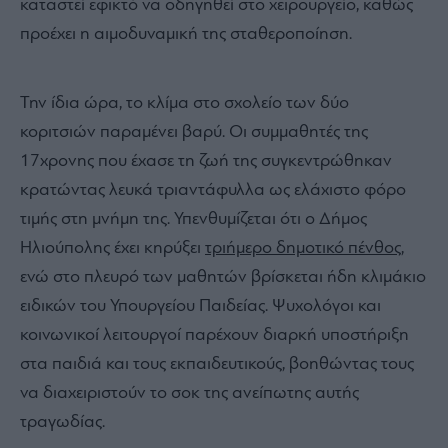
καταστεί εφικτό να οδηγηθεί στο χειρουργείο, καθώς
προέχει η αιμοδυναμική της σταθεροποίηση.
Την ίδια ώρα, το κλίμα στο σχολείο των δύο
κοριτσιών παραμένει βαρύ. Οι συμμαθητές της
17χρονης που έχασε τη ζωή της συγκεντρώθηκαν
κρατώντας λευκά τριαντάφυλλα ως ελάχιστο φόρο
τιμής στη μνήμη της. Υπενθυμίζεται ότι ο Δήμος
Ηλιούπολης έχει κηρύξει
τριήμερο δημοτικό πένθος
,
ενώ στο πλευρό των μαθητών βρίσκεται ήδη κλιμάκιο
ειδικών του Υπουργείου Παιδείας. Ψυχολόγοι και
κοινωνικοί λειτουργοί παρέχουν διαρκή υποστήριξη
στα παιδιά και τους εκπαιδευτικούς, βοηθώντας τους
να διαχειριστούν το σοκ της ανείπωτης αυτής
τραγωδίας.