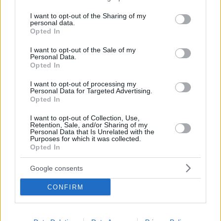
services and may gather and store information including but
not limited to your visit or usage behaviour. You may click to
I want to opt-out of the Sharing of my
personal data.
grant or deny consent to Google and its third-party tags to
Opted In
use your data for below specified purposes in below Google
consent section.
I want to opt-out of the Sale of my
Personal Data.
Opted In
I want to opt-out of processing my
Personal Data for Targeted Advertising.
Opted In
I want to opt-out of Collection, Use,
Retention, Sale, and/or Sharing of my
Personal Data that Is Unrelated with the
ΔΙΑΒΑΣΤΕ ΑΚΟΜΑ
Purposes for which it was collected.
Opted In
Google consents
CONFIRM