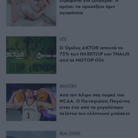
Στρώματα για ζευγάρια: Τι
πρέπει να προσέξετε πριν
αγοράσετε
LIFE
Ο Όμιλος AKTOR αποκτά το
75% των ΗΛΕΚΤΩΡ και THALIS
από τη ΜΟΤΟΡ ΟΪΛ
ΑΘΛΗΤΙΚΑ
Από τον Άλιμο στα παρκέ του
NCAA: Ο Παναγιώτης Παγώνης
είναι ένα από τα μεγαλύτερα
ταλέντα του ελληνικού μπάσκετ
REAL ESTATE