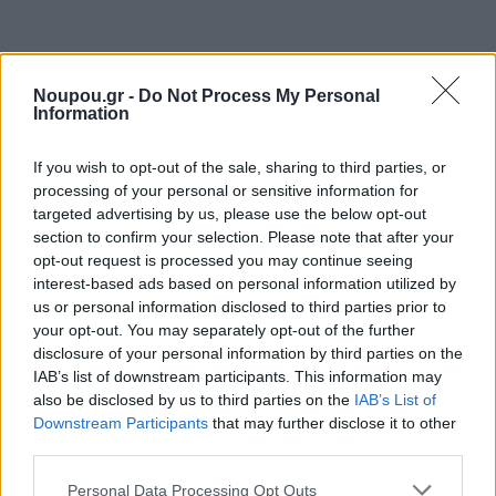
Share this
Noupou.gr -
Do Not Process My Personal
Information
If you wish to opt-out of the sale, sharing to third parties, or
Tags
Γενικές Ειδήσεις
Ηλιούπολη
μαθήτρια
αυτοκτονία
processing of your personal or sensitive information for
targeted advertising by us, please use the below opt-out
section to confirm your selection. Please note that after your
opt-out request is processed you may continue seeing
Ξέρεις να διαβάζεις την ετικέτα
interest-based ads based on personal information utilized by
ενός κρασιού;
us or personal information disclosed to third parties prior to
your opt-out. You may separately opt-out of the further
disclosure of your personal information by third parties on the
IAB’s list of downstream participants. This information may
also be disclosed by us to third parties on the
IAB’s List of
Downstream Participants
that may further disclose it to other
third parties.
Please note that this website/app uses one or more Google
Personal Data Processing Opt Outs