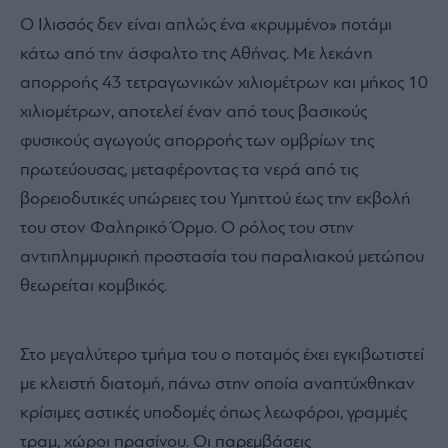
Ο Ιλισσός δεν είναι απλώς ένα «κρυμμένο» ποτάμι
κάτω από την άσφαλτο της Αθήνας. Με λεκάνη
απορροής 43 τετραγωνικών χιλιομέτρων και μήκος 10
χιλιομέτρων, αποτελεί έναν από τους βασικούς
φυσικούς αγωγούς απορροής των ομβρίων της
πρωτεύουσας, μεταφέροντας τα νερά από τις
βορειοδυτικές υπώρειες του Υμηττού έως την εκβολή
του στον Φαληρικό Όρμο. Ο ρόλος του στην
αντιπλημμυρική προστασία του παραλιακού μετώπου
θεωρείται κομβικός.
Στο μεγαλύτερο τμήμα του ο ποταμός έχει εγκιβωτιστεί
με κλειστή διατομή, πάνω στην οποία αναπτύχθηκαν
κρίσιμες αστικές υποδομές όπως λεωφόροι, γραμμές
τραμ, χώροι πρασίνου. Οι παρεμβάσεις