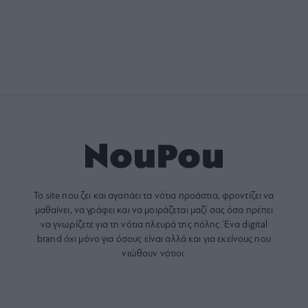
Το site που ζει και αγαπάει τα
νότια προάστια
, φροντίζει να
μαθαίνει, να γράφει και να μοιράζεται μαζί σας όσα πρέπει
να γνωρίζετε για τη νότια πλευρά της πόλης. Ένα digital
brand όχι μόνο για όσους είναι αλλά και για εκείνους που
νιώθουν νότιοι.