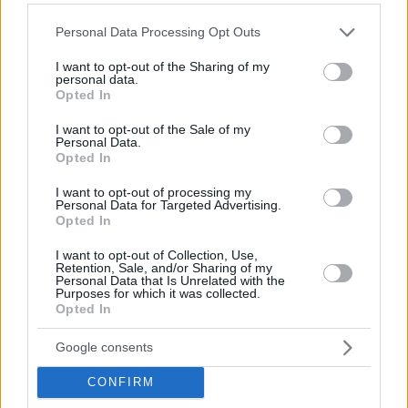
Please note that this website/app uses one or more Google
Personal Data Processing Opt Outs
services and may gather and store information including but
not limited to your visit or usage behaviour. You may click to
I want to opt-out of the Sharing of my
personal data.
grant or deny consent to Google and its third-party tags to
Opted In
use your data for below specified purposes in below Google
consent section.
I want to opt-out of the Sale of my
Personal Data.
Opted In
Ο Ιλισσός κατά τη διάρκεια κακοκαιρίας (ΓΙΑΝΝΗΣ ΠΑΝΑΓΟΠΟΥΛΟΣ/
I want to opt-out of processing my
EUROKINISSI)
Personal Data for Targeted Advertising.
Opted In
Η διευθέτηση του Ιλισσού στον Νότιο Τομέα Αθηνών
I want to opt-out of Collection, Use,
Retention, Sale, and/or Sharing of my
επαναφέρει στο προσκήνιο τη σημασία του ως
Personal Data that Is Unrelated with the
Purposes for which it was collected.
βασικής «βαλβίδας ασφαλείας» για το παράκτιο
Opted In
μέτωπο. Με την εκβάθυνση και τον καθαρισμό της
Google consents
κοίτης από φερτά υλικά και εμπόδια, που αποτελεί
CONFIRM
μέρος του έργου, σκοπός είναι να διασφαλιστεί η