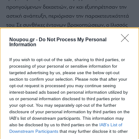
προηγούμενων δεκαετιών, αν και εξυπηρέτησαν την
αστική ανάπτυξη, περιόρισαν την παροχετευτικότητά
του. Σε συνθήκες έντονων βροχοπτώσεων, ο Ιλισσός
λειτουργεί οριακά, με αποτέλεσμα ο Φαληρικός Όρμος
Noupou.gr -
Do Not Process My Personal
και οι γειτονικές περιοχές να καθίστανται συχνά
Information
ευάλωτες σε πλημμυρικά φαινόμενα.
If you wish to opt-out of the sale, sharing to third parties, or
processing of your personal or sensitive information for
targeted advertising by us, please use the below opt-out
section to confirm your selection. Please note that after your
opt-out request is processed you may continue seeing
interest-based ads based on personal information utilized by
us or personal information disclosed to third parties prior to
your opt-out. You may separately opt-out of the further
disclosure of your personal information by third parties on the
IAB’s list of downstream participants. This information may
also be disclosed by us to third parties on the
IAB’s List of
Downstream Participants
that may further disclose it to other
third parties.