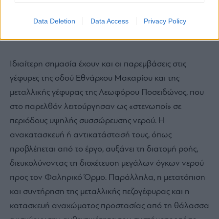
ομαλή ροή των υδάτων προς τη θάλασσα,
μειώνοντας τον κίνδυνο υπερχειλίσεων πριν από την
Data Deletion
Data Access
Privacy Policy
εκβολή του ποταμού.
Ιδιαίτερη σημασία έχουν και οι παρεμβάσεις στις
γέφυρες της οδού Εθνάρχου Μακαρίου και της
μεταλλικής γέφυρας της Λεωφόρου Ποσειδώνος, που
στο παρελθόν λειτούργησαν ως «στενωποί» σε
περιόδους υψηλής συσσώρευσης νερού. Η
ανακατασκευή ή αντικατάστασή τους, όπως
προβλέπεται από το έργο, αυξάνει τη διατομή ροής,
διευκολύνοντας τη διοχέτευση μεγάλων όγκων νερού
προς τον Φαληρικό Όρμο. Παράλληλα, η μετατόπιση
και συντήρηση της μεταλλικής πεζογέφυρας και η
κατασκευή αναχώματος προστασίας από τη θάλασσα