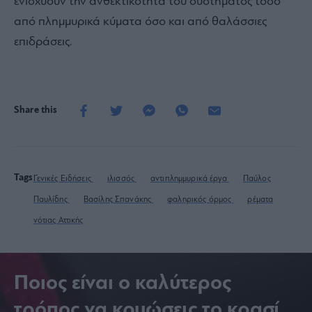
ενισχύουν την ανθεκτικότητα του συστήματος τόσο
από πλημμυρικά κύματα όσο και από θαλάσσιες
επιδράσεις.
Share this
Tags
Γενικές Ειδήσεις
ιλισσός
αντιπλημμυρικά έργα
Παύλος
Παυλίδης
Βασίλης Σπανάκης
φαληρικός όρμος
ρέματα
νότιας Αττικής
Ποιος είναι ο καλύτερος
τρόπος να κρυώσεις το κρασί