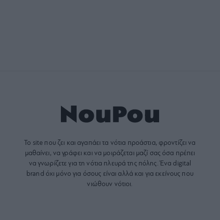
Το site που ζει και αγαπάει τα
νότια προάστια
, φροντίζει να
μαθαίνει, να γράφει και να μοιράζεται μαζί σας όσα πρέπει
να γνωρίζετε για τη νότια πλευρά της πόλης. Ένα digital
brand όχι μόνο για όσους είναι αλλά και για εκείνους που
νιώθουν νότιοι.