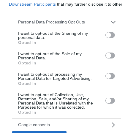
Downstream Participants
that may further disclose it to other
third parties.
Please note that this website/app uses one or more Google
Personal Data Processing Opt Outs
services and may gather and store information including but
not limited to your visit or usage behaviour. You may click to
I want to opt-out of the Sharing of my
personal data.
grant or deny consent to Google and its third-party tags to
Opted In
use your data for below specified purposes in below Google
consent section.
I want to opt-out of the Sale of my
Personal Data.
Opted In
I want to opt-out of processing my
Personal Data for Targeted Advertising.
Opted In
I want to opt-out of Collection, Use,
Staks: Πώς μια cool καντίνα προσγειώθηκε (και
Retention, Sale, and/or Sharing of my
ρίζωσε) σε ένα αθέατο οικόπεδο στην Ανάβυσσο
Personal Data that Is Unrelated with the
Purposes for which it was collected.
Opted In
Από brunch μέχρι δείπνο δίπλα
στο κύμα: Γιατί στο Bolivar πας
Google consents
(και) για το φαγητό του