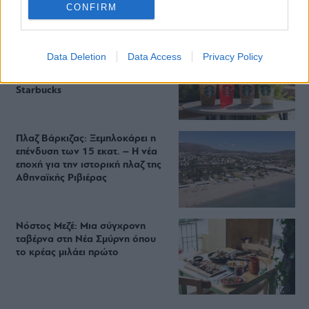
CONFIRM
Περιπέτεια, χαλάρωση ή δροσιά;
Data Deletion
Data Access
Privacy Policy
Βρήκαμε το ρόφημα που θα
πίνεις όλο το καλοκαίρι στα
Starbucks
Πλαζ Βάρκιζας: Ξεμπλοκάρει η
επένδυση των 15 εκατ. – Η νέα
εποχή για την ιστορική πλαζ της
Αθηναϊκής Ριβιέρας
Νόστος Μεζέ: Μια σύγχρονη
ταβέρνα στη Νέα Σμύρνη όπου
το κρέας μιλάει πρώτο