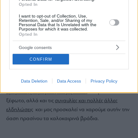
Opted In
I want to opt-out of Collection, Use,
Retention, Sale, and/or Sharing of my
Personal Data that Is Unrelated with the
Purposes for which it was collected.
Opted In
A post shared by SNFCC (@snfcc)
Google consents
CONFIRM
Data Deletion
Data Access
Privacy Policy
Ας μην ξεχνάμε μάλιστα πως το ΚΠΙΣΝ άρχισε ξανά τις
προβολές για μικρούς και μεγάλους
στο μοναδικό του
ξέφωτο, αλλά και τις
συναυλίες και πολλές άλλες
ελδηλώσει
ς και μας προσκαλεί να χαρούμε αυτήν την
όαση πρασίνου τα καλοκαιρινά βράδια.