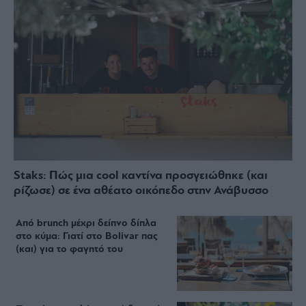
Staks: Πώς μια cool καντίνα προσγειώθηκε (και
ρίζωσε) σε ένα αθέατο οικόπεδο στην Ανάβυσσο
Από brunch μέχρι δείπνο δίπλα
στο κύμα: Γιατί στο Bolivar πας
(και) για το φαγητό του