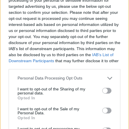
processing of your personal or sensitive information for
targeted advertising by us, please use the below opt-out
Φωτογραφία: Νίκος Χριστοφάκης
section to confirm your selection. Please note that after your
opt-out request is processed you may continue seeing
interest-based ads based on personal information utilized by
us or personal information disclosed to third parties prior to
Share this
your opt-out. You may separately opt-out of the further
disclosure of your personal information by third parties on the
IAB’s list of downstream participants. This information may
also be disclosed by us to third parties on the
IAB’s List of
Downstream Participants
that may further disclose it to other
Tags
Γενικές Ειδήσεις
Γλυφάδα
κακοκαιρία
Άνω Γλυφάδα
third parties.
Τερψιθέα
πλημμύρα
νεκρή γυναίκα
Ανθέων Γλυφάδα
Please note that this website/app uses one or more Google
Personal Data Processing Opt Outs
services and may gather and store information including but
not limited to your visit or usage behaviour. You may click to
I want to opt-out of the Sharing of my
personal data.
grant or deny consent to Google and its third-party tags to
Ποιος είναι ο καλύτερος
Opted In
use your data for below specified purposes in below Google
consent section.
τρόπος να κρυώσεις το κρασί
I want to opt-out of the Sale of my
Personal Data.
Opted In
σου;
I want to opt-out of processing my