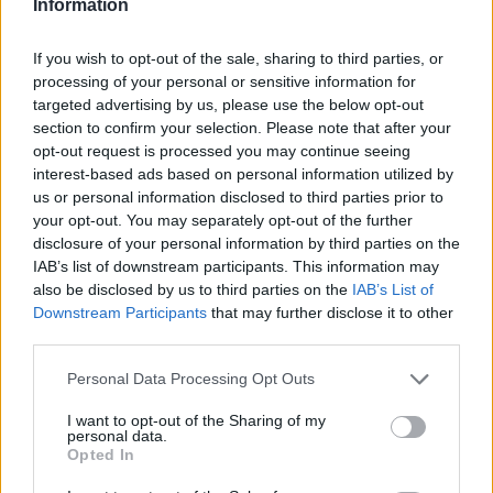
Information
If you wish to opt-out of the sale, sharing to third parties, or
processing of your personal or sensitive information for
targeted advertising by us, please use the below opt-out
section to confirm your selection. Please note that after your
opt-out request is processed you may continue seeing
Share this
interest-based ads based on personal information utilized by
us or personal information disclosed to third parties prior to
your opt-out. You may separately opt-out of the further
disclosure of your personal information by third parties on the
IAB’s list of downstream participants. This information may
Tags
Γενικές Ειδήσεις
αυτοδιοικητικές εκλογές 2023
Περιφέρεια
also be disclosed by us to third parties on the
IAB’s List of
Downstream Participants
that may further disclose it to other
Αττικής
υποψήφιοι
Νότιος Τομέας
Αυτοδιοικητικές Εκλογές
third parties.
2023 - Πρακτικός Οδηγός
Please note that this website/app uses one or more Google
Personal Data Processing Opt Outs
services and may gather and store information including but
not limited to your visit or usage behaviour. You may click to
I want to opt-out of the Sharing of my
personal data.
Ξέρεις να διαβάζεις την ετικέτα
grant or deny consent to Google and its third-party tags to
Opted In
use your data for below specified purposes in below Google
ενός κρασιού;
consent section.