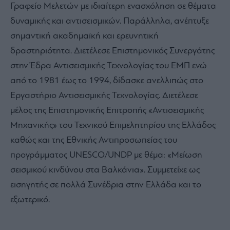
Γραφείο Μελετών με ιδιαίτερη ενασχόληση σε θέματα
δυναμικής και αντισεισμικών. Παράλληλα, ανέπτυξε
σημαντική ακαδημαϊκή και ερευνητική
δραστηριότητα. Διετέλεσε Επιστημονικός Συνεργάτης
στην Έδρα Αντισεισμικής Τεχνολογίας του ΕΜΠ ενώ
από το 1981 έως το 1994, δίδασκε ανελλιπώς στο
Εργαστήριο Αντισεισμικής Τεχνολογίας. Διετέλεσε
μέλος της Επιστημονικής Επιτροπής «Αντισεισμικής
Μηχανικής» του Τεχνικού Επιμελητηρίου της Ελλάδος
καθώς και της Εθνικής Αντιπροσωπείας του
προγράμματος UNESCO/UNDP με θέμα: «Μείωση
σεισμικού κινδύνου στα Βαλκάνια». Συμμετείχε ως
εισηγητής σε πολλά Συνέδρια στην Ελλάδα και το
εξωτερικό.