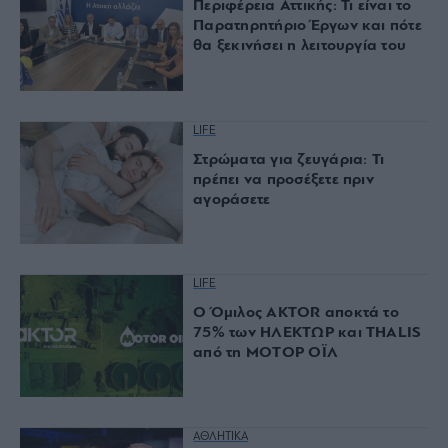
Περιφέρεια Αττικής: Τι είναι το
Παρατηρητήριο Έργων και πότε
θα ξεκινήσει η λειτουργία του
LIFE
Στρώματα για ζευγάρια: Τι
πρέπει να προσέξετε πριν
αγοράσετε
LIFE
Ο Όμιλος AKTOR αποκτά το
75% των ΗΛΕΚΤΩΡ και THALIS
από τη ΜΟΤΟΡ ΟΪΛ
ΑΘΛΗΤΙΚΑ