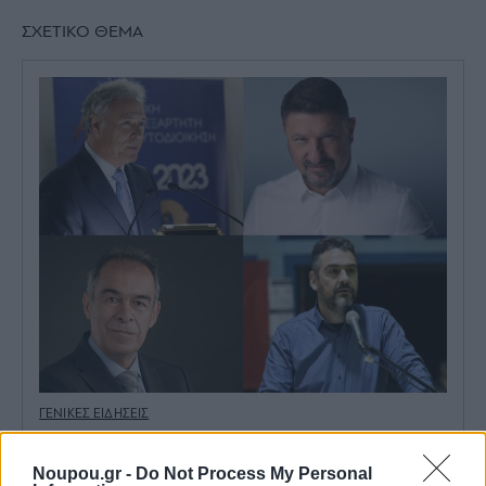
ΣΧΕΤΙΚΟ ΘΕΜΑ
ΓΕΝΙΚΕΣ ΕΙΔΗΣΕΙΣ
Περιφέρεια Αττικής – Ποιους υποψήφιους
στηρίζουν τα μεγάλα κόμματα
Noupou.gr -
Do Not Process My Personal