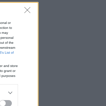
sonal or
ection to
ou may
 personal
out of the
 downstream
B’s List of
er and store
to grant or
ed purposes