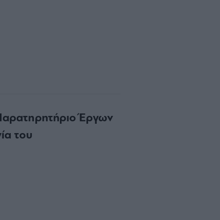
ο Παρατηρητήριο Έργων
γία του