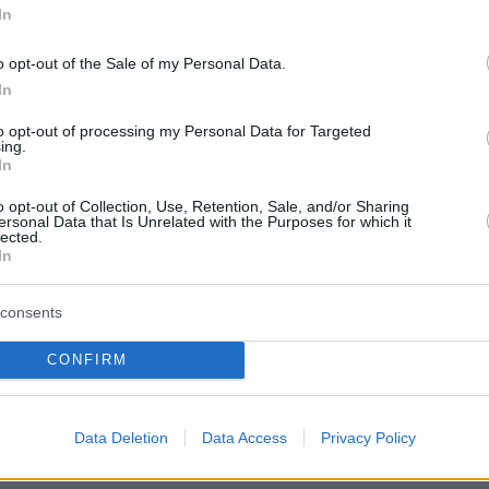
In
o opt-out of the Sale of my Personal Data.
In
την ετικέτα ενός κρασιού;
to opt-out of processing my Personal Data for Targeted
ing.
In
o opt-out of Collection, Use, Retention, Sale, and/or Sharing
ersonal Data that Is Unrelated with the Purposes for which it
lected.
In
consents
CONFIRM
Data Deletion
Data Access
Privacy Policy