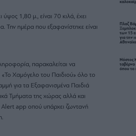
καλοκαίρ
 ύψος 1,80 μ., είναι 70 κιλά, έχει
Πλαζ Βάρ
α. Την ημέρα που εξαφανίστηκε είναι
Ξεμπλοκ
των 15 ε
για την 
Αθηναϊκή
Νόστος 
ληροφορία, παρακαλείται να
ταβέρνα
όπου το 
 «Το Χαμόγελο του Παιδιού» όλο το
μμή για τα Εξαφανισμένα Παιδιά
ικά Τμήματα της χώρας αλλά και
 Alert app οπού υπάρχει ζωντανή
η.