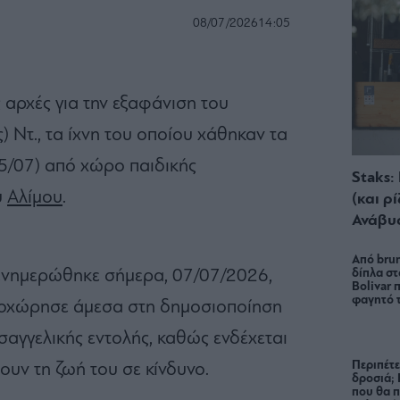
08/07/2026
14:05
 αρχές για την εξαφάνιση του
 Ντ., τα ίχνη του οποίου χάθηκαν τα
5/07) από χώρο παιδικής
Staks:
υ
Αλίμου
.
(και ρ
Ανάβυ
Από brun
δίπλα στ
ενημερώθηκε σήμερα, 07/07/2026,
Bolivar π
φαγητό 
προχώρησε άμεσα στη δημοσιοποίηση
ισαγγελικής εντολής, καθώς ενδέχεται
Περιπέτε
ουν τη ζωή του σε κίνδυνο.
δροσιά;
που θα π