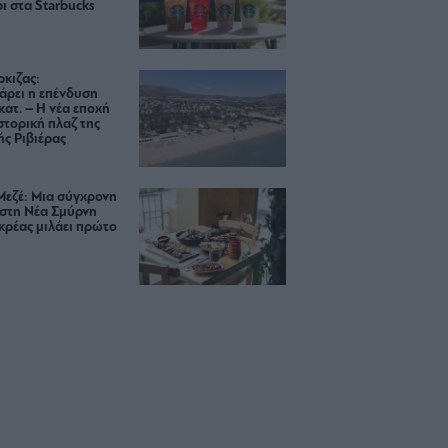
ι στα Starbucks
κιζας:
άρει η επένδυση
κατ. – Η νέα εποχή
ιστορική πλαζ της
ς Ριβιέρας
Μεζέ: Μια σύγχρονη
 στη Νέα Σμύρνη
κρέας μιλάει πρώτο