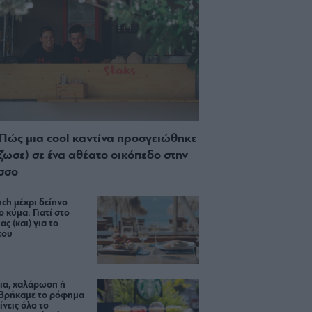
 Πώς μια cool καντίνα προσγειώθηκε
ίζωσε) σε ένα αθέατο οικόπεδο στην
σσο
ch μέχρι δείπνο
ο κύμα: Γιατί στο
ας (και) για το
του
ια, χαλάρωση ή
 Βρήκαμε το ρόφημα
ίνεις όλο το