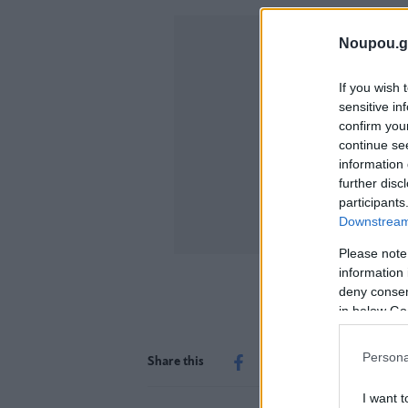
Noupou.g
If you wish 
sensitive in
confirm you
continue se
information 
further disc
participants
Downstream 
Please note
information 
deny consent
in below Go
Persona
Share this
I want t