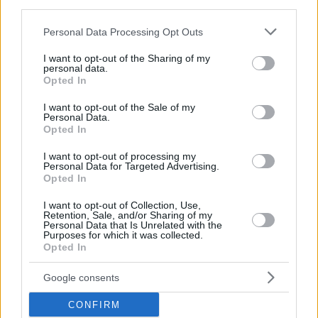
third parties.
Please note that this website/app uses one or more Google
Personal Data Processing Opt Outs
services and may gather and store information including but
not limited to your visit or usage behaviour. You may click to
I want to opt-out of the Sharing of my
Περιπέτεια, χαλάρωση ή δροσιά;
personal data.
grant or deny consent to Google and its third-party tags to
Βρήκαμε το ρόφημα που θα
Opted In
use your data for below specified purposes in below Google
πίνεις όλο το καλοκαίρι στα
Starbucks
consent section.
I want to opt-out of the Sale of my
Personal Data.
Opted In
Πλαζ Βάρκιζας: Ξεμπλοκάρει η
I want to opt-out of processing my
επένδυση των 15 εκατ. – Η νέα
Personal Data for Targeted Advertising.
Opted In
εποχή για την ιστορική πλαζ της
Αθηναϊκής Ριβιέρας
I want to opt-out of Collection, Use,
Retention, Sale, and/or Sharing of my
Personal Data that Is Unrelated with the
Purposes for which it was collected.
Νόστος Μεζέ: Μια σύγχρονη
Opted In
ταβέρνα στη Νέα Σμύρνη όπου
το κρέας μιλάει πρώτο
Google consents
CONFIRM