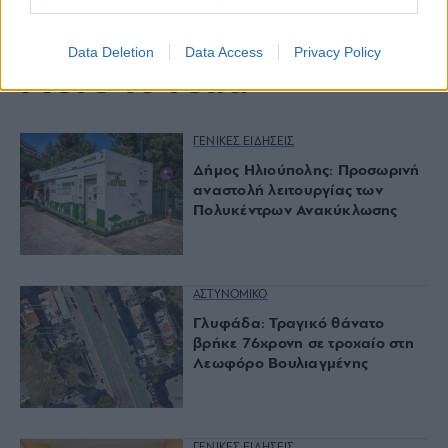
Data Deletion
Data Access
Privacy Policy
More to read
ΓΕΝΙΚΕΣ ΕΙΔΗΣΕΙΣ
Δήμος Ηλιούπολης: Προσωρινή
αναστολή λειτουργίας των
Πολυκέντρων Ανακύκλωσης
ΑΣΤΥΝΟΜΙΚΟ
Γλυφάδα: Τραγικό θάνατο
βρήκε 76χρονη σε τροχαίο στη
Λεωφόρο Βουλιαγμένης