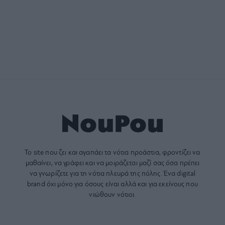
Το site που ζει και αγαπάει τα
νότια προάστια
, φροντίζει να
μαθαίνει, να γράφει και να μοιράζεται μαζί σας όσα πρέπει
να γνωρίζετε για τη νότια πλευρά της πόλης. Ένα digital
brand όχι μόνο για όσους είναι αλλά και για εκείνους που
νιώθουν νότιοι.