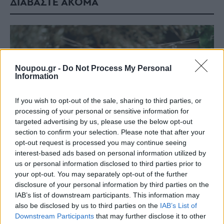
ΔΙΑΒΑΣΤΕ ΑΚΟΜΑ
Noupou.gr -
Do Not Process My Personal
Information
If you wish to opt-out of the sale, sharing to third parties, or
processing of your personal or sensitive information for
targeted advertising by us, please use the below opt-out
section to confirm your selection. Please note that after your
opt-out request is processed you may continue seeing
interest-based ads based on personal information utilized by
us or personal information disclosed to third parties prior to
Staks: Πώς μια cool καντίνα προσγειώθηκε (και
your opt-out. You may separately opt-out of the further
ρίζωσε) σε ένα αθέατο οικόπεδο στην Ανάβυσσο
disclosure of your personal information by third parties on the
IAB’s list of downstream participants. This information may
Από brunch μέχρι δείπνο δίπλα
also be disclosed by us to third parties on the
IAB’s List of
στο κύμα: Γιατί στο Bolivar πας
Downstream Participants
that may further disclose it to other
(και) για το φαγητό του