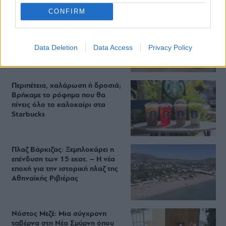
CONFIRM
Από brunch μέχρι δείπνο δίπλα
στο κύμα: Γιατί στο Bolivar πας
(και) για το φαγητό του
Data Deletion
Data Access
Privacy Policy
Περιπέτεια, χαλάρωση ή δροσιά;
Βρήκαμε το ρόφημα που θα
πίνεις όλο το καλοκαίρι στα
Starbucks
Πλαζ Βάρκιζας: Ξεμπλοκάρει η
επένδυση των 15 εκατ. – Η νέα
εποχή για την ιστορική πλαζ της
Αθηναϊκής Ριβιέρας
Νόστος Μεζέ: Μια σύγχρονη
ταβέρνα στη Νέα Σμύρνη όπου