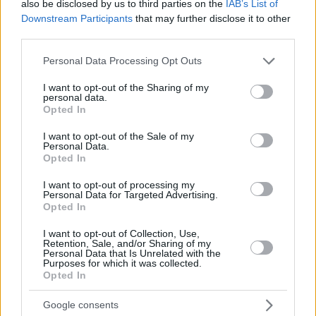
also be disclosed by us to third parties on the
IAB’s List of
Downstream Participants
that may further disclose it to other
third parties.
Please note that this website/app uses one or more Google
Personal Data Processing Opt Outs
ΔΙΑΒΑΣΤΕ ΑΚΟΜΑ
services and may gather and store information including but
not limited to your visit or usage behaviour. You may click to
I want to opt-out of the Sharing of my
personal data.
grant or deny consent to Google and its third-party tags to
Opted In
use your data for below specified purposes in below Google
consent section.
I want to opt-out of the Sale of my
Personal Data.
Opted In
I want to opt-out of processing my
Personal Data for Targeted Advertising.
Opted In
I want to opt-out of Collection, Use,
Retention, Sale, and/or Sharing of my
Personal Data that Is Unrelated with the
Purposes for which it was collected.
Opted In
Staks: Πώς μια cool καντίνα προσγειώθηκε (και
Google consents
ρίζωσε) σε ένα αθέατο οικόπεδο στην Ανάβυσσο