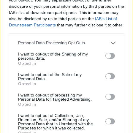
disclosure of your personal information by third parties on the
IAB’s list of downstream participants. This information may
also be disclosed by us to third parties on the
IAB’s List of
ΝΑΥΑΓΙΟ
Downstream Participants
that may further disclose it to other
Σούνιο: Η ιστορία του Ναυαγίου «ΟΡΙΑ» με τους
third parties.
4.155 νεκρούς
Please note that this website/app uses one or more Google
Personal Data Processing Opt Outs
services and may gather and store information including but
not limited to your visit or usage behaviour. You may click to
I want to opt-out of the Sharing of my
personal data.
grant or deny consent to Google and its third-party tags to
Opted In
use your data for below specified purposes in below Google
consent section.
I want to opt-out of the Sale of my
Personal Data.
Opted In
I want to opt-out of processing my
Personal Data for Targeted Advertising.
Opted In
I want to opt-out of Collection, Use,
Retention, Sale, and/or Sharing of my
Personal Data that Is Unrelated with the
Purposes for which it was collected.
Opted In