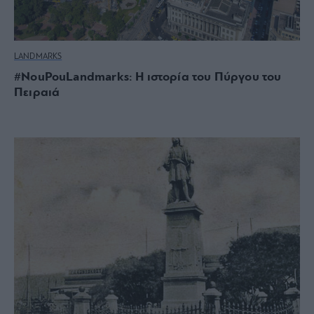
LANDMARKS
#NouPouLandmarks: Η ιστορία του Πύργου του
Πειραιά