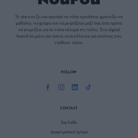
Το site που ζει και αγαπάει τα
νότια προάστια
, φροντίζει να
μαθαίνει, να γράφει και να μοιράζεται μαζί σας όσα πρέπει
να γνωρίζετε για τη νότια πλευρά της πόλης. Ένα digital
brand όχι μόνο για όσους είναι αλλά και για εκείνους που
νιώθουν νότιοι.
FOLLOW
CONTACT
Say hello
Διαφημιστικό τμήμα