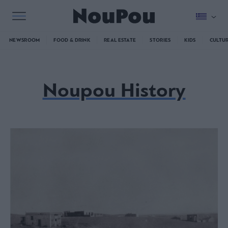
NEWSROOM
FOOD & DRINK
REAL ESTATE
STORIES
KIDS
CULTU
Noupou History