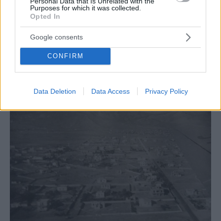
Personal Data that Is Unrelated with the
Purposes for which it was collected.
Opted In
Google consents
SOUTH STORIES
CONFIRM
City Plaza: Από το όραμα για το μεγαλύτερο
εμπορικό κέντρο του ’80 στο σήμερα
Data Deletion
Data Access
Privacy Policy