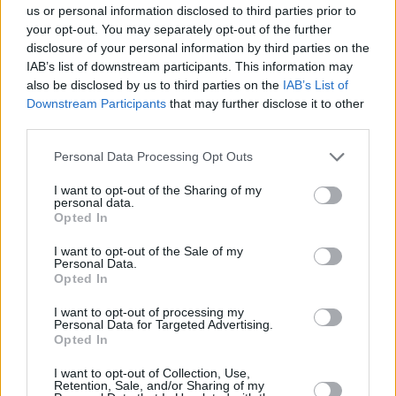
us or personal information disclosed to third parties prior to
your opt-out. You may separately opt-out of the further
disclosure of your personal information by third parties on the
IAB’s list of downstream participants. This information may
also be disclosed by us to third parties on the
IAB’s List of
SOUTH STORIES
Downstream Participants
that may further disclose it to other
Βενέρης: Η ιστορία του φούρνου που για 40
third parties.
χρόνια γέμιζε αρώματα και γεύσεις τη Βούλα
Please note that this website/app uses one or more Google
Personal Data Processing Opt Outs
services and may gather and store information including but
not limited to your visit or usage behaviour. You may click to
I want to opt-out of the Sharing of my
personal data.
grant or deny consent to Google and its third-party tags to
Opted In
use your data for below specified purposes in below Google
consent section.
I want to opt-out of the Sale of my
Personal Data.
Opted In
I want to opt-out of processing my
Personal Data for Targeted Advertising.
Opted In
I want to opt-out of Collection, Use,
Retention, Sale, and/or Sharing of my