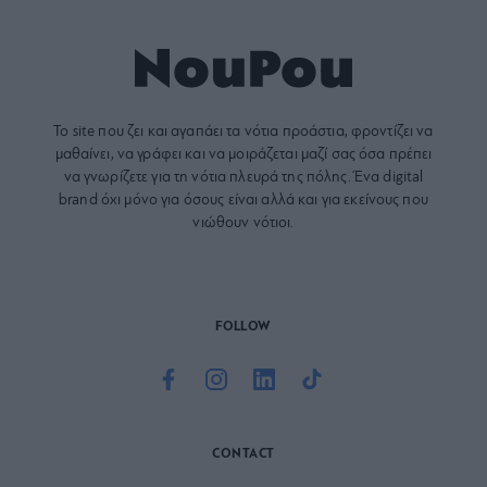
Το site που ζει και αγαπάει τα
νότια προάστια
, φροντίζει να
μαθαίνει, να γράφει και να μοιράζεται μαζί σας όσα πρέπει
να γνωρίζετε για τη νότια πλευρά της πόλης. Ένα digital
brand όχι μόνο για όσους είναι αλλά και για εκείνους που
νιώθουν νότιοι.
FOLLOW
CONTACT