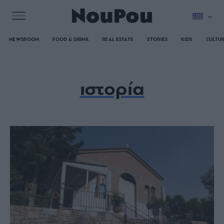
NEWSROOM
FOOD & DRINK
REAL ESTATE
STORIES
KIDS
CULTU
ιστορία