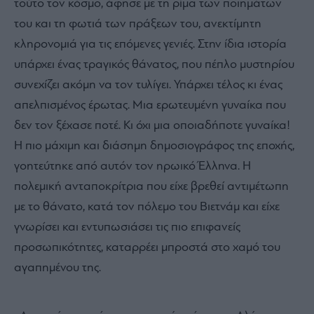
τούτο τον κόσμο, άφησε με τη ρίμα των ποιημάτων
του και τη φωτιά των πράξεων του, ανεκτίμητη
κληρονομιά για τις επόμενες γενιές. Στην ίδια ιστορία
υπάρχει ένας τραγικός θάνατος, που πέπλο μυστηρίου
συνεχίζει ακόμη να τον τυλίγει. Υπάρχει τέλος κι ένας
απελπισμένος έρωτας. Μια ερωτευμένη γυναίκα που
δεν τον ξέχασε ποτέ. Κι όχι μια οποιαδήποτε γυναίκα!
Η πιο μάχιμη και διάσημη δημοσιογράφος της εποχής,
γοητεύτηκε από αυτόν τον ηρωικό Έλληνα. Η
πολεμική ανταποκρίτρια που είχε βρεθεί αντιμέτωπη
με το θάνατο, κατά τον πόλεμο του Βιετνάμ και είχε
γνωρίσει και εντυπωσιάσει τις πιο επιφανείς
προσωπικότητες, καταρρέει μπροστά στο χαμό του
αγαπημένου της.