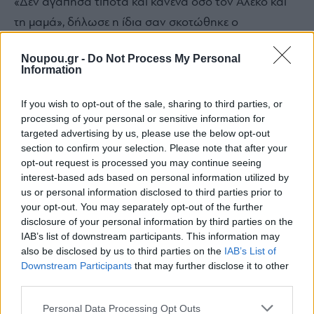
«Δεν αγάπησα τίποτα και κανένα όσο τον Αλέκο και
τη μαμά», δήλωσε η ίδια σαν σκοτώθηκε ο
Παναγούλης. Κλείνεται για χρόνια στο σπίτι της
Noupou.gr -
Do Not Process My Personal
προκειμένου να γράψει το περίφημο βιβλίο της «Ένας
Information
άντρας» και να γίνει έτσι η φωνή του, αφού η δική του
είχε πια σιγήσει.
If you wish to opt-out of the sale, sharing to third parties, or
processing of your personal or sensitive information for
targeted advertising by us, please use the below opt-out
section to confirm your selection. Please note that after your
Ακόμη και το πιο ευφάνταστο σενάριο ταινίας, δε θα
opt-out request is processed you may continue seeing
μπορούσε να συγκεντρώσει όλη την τραγική ζωή του
interest-based ads based on personal information utilized by
us or personal information disclosed to third parties prior to
Αλέκου Παναγούλη, του ανθρώπου που με το αίμα
your opt-out. You may separately opt-out of the further
του, έγραφε στίχους στους τοίχους της φυλακής. Κι αν
disclosure of your personal information by third parties on the
το κύκνειο άσμα του, δεν ήταν μπροστά στο
IAB’s list of downstream participants. This information may
also be disclosed by us to third parties on the
IAB’s List of
εκτελεστικό απόσπασμα, όπως είχε ευχηθεί κατά τη
Downstream Participants
that may further disclose it to other
δίκη του, οι στίχοι του απαγγέλλονται ακόμη από τα
third parties.
χείλη χιλιάδων ανθρώπων, μισό αιώνα μετά τον
Please note that this website/app uses one or more Google
Personal Data Processing Opt Outs