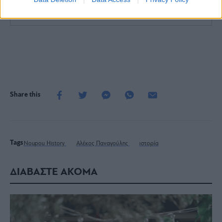
Ο Γλυφαδιώτης Αλέκος Παναγούλης
Share this
Tags
Noupou History
Αλέκος Παναγούλης
ιστορία
ΔΙΑΒΑΣΤΕ ΑΚΟΜΑ