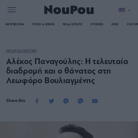
NEWSROOM
FOOD & DRINK
REAL ESTATE
STORIES
KIDS
CULTU
NOUPOU HISTORY
Αλέκος Παναγούλης: Η τελευταία
διαδρομή και ο θάνατος στη
Λεωφόρο Βουλιαγμένης
Share this