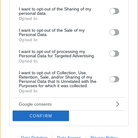
άδικο χαμό του.
services and may gather and store information including but
not limited to your visit or usage behaviour. You may click to
I want to opt-out of the Sharing of my
personal data.
grant or deny consent to Google and its third-party tags to
Opted In
use your data for below specified purposes in below Google
ΣΧΕΤΙΚΟ ΘΕΜΑ
consent section.
I want to opt-out of the Sale of my
Personal Data.
Opted In
I want to opt-out of processing my
Personal Data for Targeted Advertising.
Opted In
I want to opt-out of Collection, Use,
Retention, Sale, and/or Sharing of my
Personal Data that Is Unrelated with the
Purposes for which it was collected.
Opted In
Google consents
CONFIRM
NOUPOU HISTORY
Data Deletion
Data Access
Privacy Policy