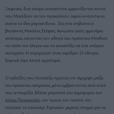
Ξαφνικά, δυο ακόμη αυτοκίνητα εμφανίζονται κοντά
του. Μοιάζουν να τον προκαλούν, αφού κινούνται κι
εκείνα το ίδιο ριψοκίνδυνα. Στο ένα επιβαίνει ο
βιοτέχνης Μιχάλης Στέφας. Άγνωστο γιατί, φρενάρει
απότομα, κάνοντας τον οδηγό του πράσινου Mirafiori,
να χάσει τον έλεγχο και να καταλήξει σε ένα υπόγειο
συνεργείο. Η σύγκρουση είναι σφοδρή. Ο οδηγός
ξεψυχά λίγα λεπτά αργότερα.
Ο ταξιτζής που πλησιάζει πρώτος την άμορφη μάζα
του πράσινου οχήματος, μένει εμβρόντητος από αυτό
που αντικρύζει. Βλέπει μπροστά του αιμόφυρτο τον
Αλέκο Παναγούλη
, τον ήρωα, τον ποιητή, τον
πολιτικό, το παλικάρι. Έφτασαν μερικές στιγμές για να