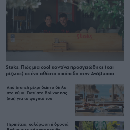
Staks: Πώς μια cool καντίνα προσγειώθηκε (και
ρίζωσε) σε ένα αθέατο οικόπεδο στην Ανάβυσσο
Από brunch μέχρι δείπνο δίπλα
στο κύμα: Γιατί στο Bolivar πας
(και) για το φαγητό του
Περιπέτεια, χαλάρωση ή δροσιά;