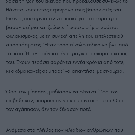
χάσει τη ζωή του εκείνος, που προκαλούσε συνεχώς το
θάνατο, κοιτώντας περήφανα τους βασανιστές του.
Εκείνος που αρνιόταν να υποκύψει στα χειρότερα
βασανιστήρια και ζούσε επί τεσσερισήμισι χρόνια,
φυλακισμένος, με τη συνεχή απειλή του εκτελεστικού
αποσπάσματος. Ήταν τόσο εύκολο τελικά να βγει από
τη μέση; Ήταν πράγματι ένα τραγικό ατύχημα ο χαμός
του; Έχουν περάσει σαράντα εννέα χρόνια από τότε,
κι ακόμα κανείς δε μπορεί να απαντήσει με σιγουριά.
Όσοι τον μίσησαν, μειδίασαν χαιρέκακα. Όσοι τον
φοβήθηκαν, μπορούσαν να κοιμούνται ήσυχοι. Όσοι
τον αγάπησαν, δεν τον ξέχασαν ποτέ.
Ανάμεσα στο πλήθος των χιλιάδων ανθρώπων που