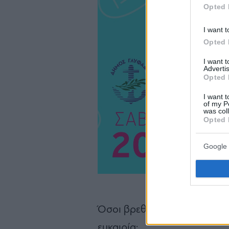
Opted 
I want t
Opted 
I want 
Advertis
Opted 
I want t
of my P
was col
Opted 
Google 
Όσοι βρεθούν το Σάββατο σ
ευκαιρία: