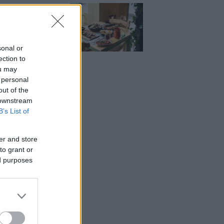
Μεζέ: Μια σύγχρονη
 στη Νέα Σμύρνη
κρέας μιλάει πρώτο
sonal or
ection to
ou may
 personal
out of the
 downstream
B’s List of
er and store
to grant or
ed purposes