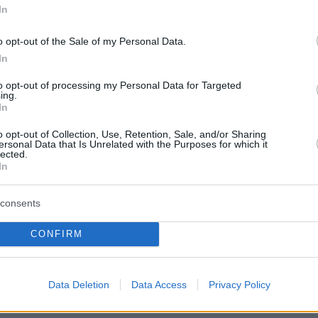
In
o opt-out of the Sale of my Personal Data.
In
to opt-out of processing my Personal Data for Targeted
ing.
In
o opt-out of Collection, Use, Retention, Sale, and/or Sharing
ersonal Data that Is Unrelated with the Purposes for which it
lected.
In
consents
CONFIRM
Data Deletion
Data Access
Privacy Policy
τον Δρόμο Ποιητών θα έχουν την