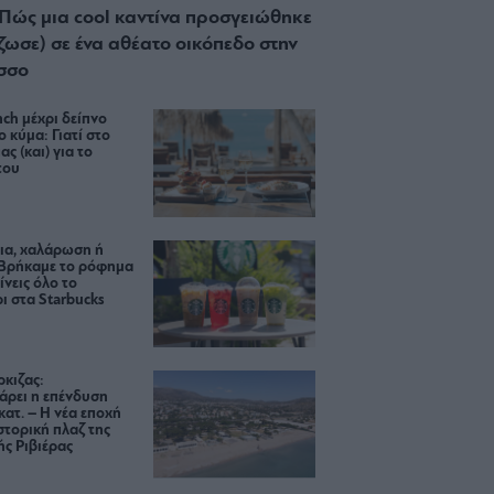
 Πώς μια cool καντίνα προσγειώθηκε
ίζωσε) σε ένα αθέατο οικόπεδο στην
σσο
ch μέχρι δείπνο
ο κύμα: Γιατί στο
ας (και) για το
του
ια, χαλάρωση ή
 Βρήκαμε το ρόφημα
ίνεις όλο το
ι στα Starbucks
κιζας:
άρει η επένδυση
κατ. – Η νέα εποχή
ιστορική πλαζ της
ς Ριβιέρας