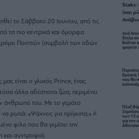
Staks:
(και ρ
Ανάβυ
θεί το Σάββατο 20 Ιουνίου, από τις
από τα πιο κεντρικά και όμορφα
Από brun
δίπλα στ
 Δρόμο Ποιητών (συμβολή των οδών
Bolivar π
φαγητό 
Περιπέτε
δροσιά;
που θα π
μας είναι ο γλυκός Prince, ένας
καλοκαίρ
τόσα άλλα αδέσποτα ζώα, περιμένει
ον άνθρωπό του. Με το γεμάτο
Πλαζ Βάρ
Ξεμπλοκ
να ρωτά: «Ψάχνεις για πρίγκιπα;» ή
των 15 ε
για την 
ένο φίλο που θα γεμίσει την
Αθηναϊκή
η και συντροφιά;