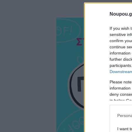
Noupou.g
If you wish 
sensitive in
confirm you
continue se
information 
further disc
participants
Downstream 
Please note
information 
deny consent
in below Go
Persona
I want t