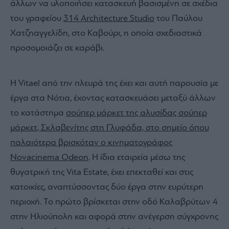
άλλων να υλοποιήσει κατασκευή βασισμένη σε σχέδια
του γραφείου
314 Architecture Studio
του Παύλου
Χατζηαγγελίδη, στο Καβούρι, η οποία σχεδιαστικά
προσομοιάζει σε καράβι.
Η Vitael από την πλευρά της έχει και αυτή παρουσία με
έργα στα Νότια, έχοντας κατασκευάσει μεταξύ άλλων
το κατάστημα
σούπερ μάρκετ της αλυσίδας σούπερ
μάρκετ, Σκλαβενίτης στη Γλυφάδα, στο σημείο όπου
παλαιότερα βρισκόταν ο κινηματογράφος
Novacinema Odeon
. Η ίδια εταιρεία μέσω της
θυγατρική της Vita Estate, έχει επεκταθεί και στις
κατοικίες, αναπτύσσοντας δύο έργα στην ευρύτερη
περιοχή. Το πρώτο βρίσκεται στην οδό Καλαβρύτων 4
στην Ηλιούπολη και αφορά στην ανέγερση σύγχρονης