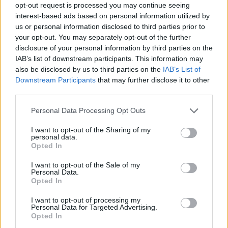
Tι θα περιλαμβάνει το συγκρότημα που θα
opt-out request is processed you may continue seeing
interest-based ads based on personal information utilized by
δημιουργηθεί
us or personal information disclosed to third parties prior to
your opt-out. You may separately opt-out of the further
Το σχολικό συγκρότημα, που θα αναπτυχθεί σε τρία
disclosure of your personal information by third parties on the
IAB’s list of downstream participants. This information may
επίπεδα, θα περιλαμβάνει πέρα από διοικητικούς
also be disclosed by us to third parties on the
IAB’s List of
χώρους, αίθουσες διδασκαλίας και τις απαραίτητες
Downstream Participants
that may further disclose it to other
λειτουργικές υποδομές, ανοιχτή πισίνα, αθλητικές
third parties.
εγκαταστάσεις και φυτεμένα δώματα. Η επένδυση θα
Please note that this website/app uses one or more Google
Personal Data Processing Opt Outs
υλοποιηθεί σε οικόπεδο 31,7 στρεμμάτων, ενώ η
services and may gather and store information including but
not limited to your visit or usage behaviour. You may click to
I want to opt-out of the Sharing of my
συνολική επιφάνεια δόμησης θα ξεπερνά τα 17.000
personal data.
grant or deny consent to Google and its third-party tags to
Opted In
τετραγωνικά μέτρα. Από τη συνολική έκταση, περίπου
use your data for below specified purposes in below Google
consent section.
21 στρέμματα θα παραμείνουν αδόμητα, ενώ
I want to opt-out of the Sale of my
Personal Data.
προβλέπονται και 139 θέσεις στάθμευσης για την
Opted In
εξυπηρέτηση εργαζομένων και επισκεπτών.
I want to opt-out of processing my
Personal Data for Targeted Advertising.
Opted In
Βάσει του σχεδιασμού, το σχολικό συγκρότημα θα