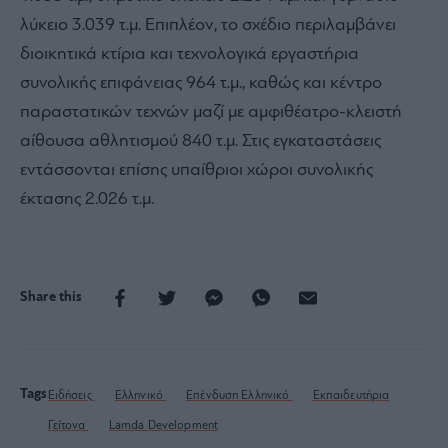
λύκειο 3.039 τ.μ. Επιπλέον, το σχέδιο περιλαμβάνει
διοικητικά κτίρια και τεχνολογικά εργαστήρια
συνολικής επιφάνειας 964 τ.μ., καθώς και κέντρο
παραστατικών τεχνών μαζί με αμφιθέατρο-κλειστή
αίθουσα αθλητισμού 840 τ.μ. Στις εγκαταστάσεις
εντάσσονται επίσης υπαίθριοι χώροι συνολικής
έκτασης 2.026 τ.μ.
Share this
Tags
Ειδήσεις
Ελληνικό
Επένδυση Ελληνικό
Εκπαιδευτήρια
Γείτονα
Lamda Development