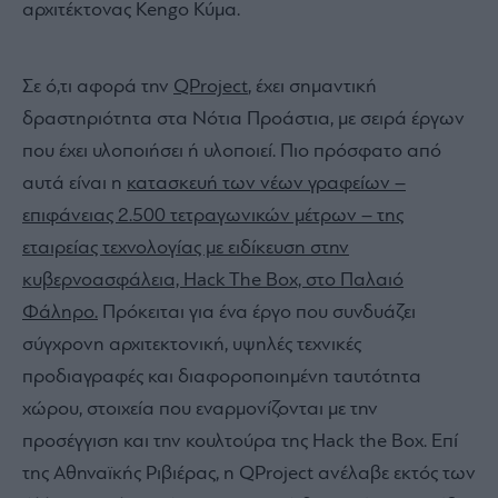
αρχιτέκτονας Kengo Κύμα.
Σε ό,τι αφορά την
QProject
, έχει σημαντική
δραστηριότητα στα Νότια Προάστια, με σειρά έργων
που έχει υλοποιήσει ή υλοποιεί. Πιο πρόσφατο από
αυτά είναι η
κατασκευή των νέων γραφείων –
επιφάνειας 2.500 τετραγωνικών μέτρων – της
εταιρείας τεχνολογίας με ειδίκευση στην
κυβερνοασφάλεια, Hack The Box, στο Παλαιό
Φάληρο.
Πρόκειται για ένα έργο που συνδυάζει
σύγχρονη αρχιτεκτονική, υψηλές τεχνικές
προδιαγραφές και διαφοροποιημένη ταυτότητα
χώρου, στοιχεία που εναρμονίζονται με την
προσέγγιση και την κουλτούρα της Hack the Box. Επί
της Αθηναϊκής Ριβιέρας, η QProject ανέλαβε εκτός των