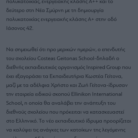
πολυκατοικίας, ενεργειακής κλάσης Α++ και το
δεύτερο στη Νέα Σμύρνη με τη δημιουργία
πολυκατοικίας ενεργειακής κλάσης Α+ στην οδό
Ιάσονος 42.
Να σημειωθεί ότι προ μερικών ημερών, ο επενδυτής
του σχολείου Costeas Geitonas School-δηλαδή o
διεθνής εκπαιδευτικός οργανισμός Inspired Group που
έχει εξαγοράσει τα Εκπαιδευτήρια Κωστέα Γείτονα,
μαζί με τα αδέλφια Χρήστο και Ζωή Γείτονα-ίδρυσαν
την εταιρεία ειδικού σκοπού Ellinikon International
School
,
η οποία θα αναλάβει την ανάπτυξη του
διεθνούς σχολείου που πρόκειται να κατασκευαστεί
στο Ελληνικό. Το νέο εκπαιδευτικό ίδρυμα προορίζεται
να καλύψει τις ανάγκες των κατοίκων της λεγόμενης