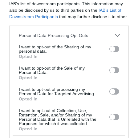
IAB’s list of downstream participants. This information may
also be disclosed by us to third parties on the
IAB’s List of
Downstream Participants
that may further disclose it to other
third parties.
Please note that this website/app uses one or more Google
Personal Data Processing Opt Outs
services and may gather and store information including but
ΕΙΔΗΣΕΙΣ
not limited to your visit or usage behaviour. You may click to
I want to opt-out of the Sharing of my
personal data.
Ελληνικό: Πράσινες διαδρομές προς τους όμορους
grant or deny consent to Google and its third-party tags to
Opted In
δήμους και διευθέτηση των ρεμάτων Τραχώνων–
use your data for below specified purposes in below Google
Ευρυάλης
consent section.
I want to opt-out of the Sale of my
Personal Data.
Opted In
I want to opt-out of processing my
Personal Data for Targeted Advertising.
Opted In
I want to opt-out of Collection, Use,
Retention, Sale, and/or Sharing of my
Personal Data that Is Unrelated with the
Purposes for which it was collected.
Opted In