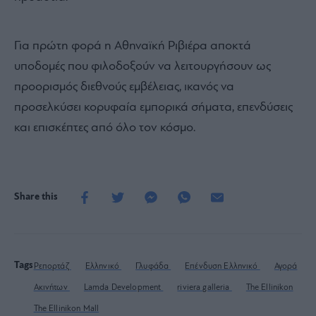
Για πρώτη φορά η Αθηναϊκή Ριβιέρα αποκτά
υποδομές που φιλοδοξούν να λειτουργήσουν ως
προορισμός διεθνούς εμβέλειας, ικανός να
προσελκύσει κορυφαία εμπορικά σήματα, επενδύσεις
και επισκέπτες από όλο τον κόσμο.
Share this
Tags
Ρεπορτάζ
Ελληνικό
Γλυφάδα
Επένδυση Ελληνικό
Αγορά
Ακινήτων
Lamda Development
riviera galleria
The Ellinikon
The Ellinikon Mall