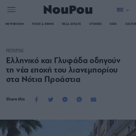
NEWSROOM
FOOD & DRINK
REAL ESTATE
STORIES
KIDS
CULTU
ΡΕΠΟΡΤΑΖ
Ελληνικό και Γλυφάδα οδηγούν
τη νέα εποχή του λιανεμπορίου
στα Νότια Προάστια
Share this