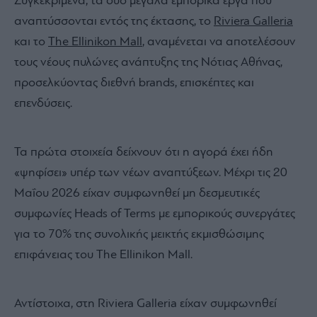
Συγκεκριμένα, τα δύο μεγάλα εμπορικά έργα που
αναπτύσσονται εντός της έκτασης, το
Riviera Galleria
και το
The Ellinikon Mall
, αναμένεται να αποτελέσουν
τους νέους πυλώνες ανάπτυξης της Νότιας Αθήνας,
προσελκύοντας διεθνή brands, επισκέπτες και
επενδύσεις.
Τα πρώτα στοιχεία δείχνουν ότι η αγορά έχει ήδη
«ψηφίσει» υπέρ των νέων αναπτύξεων. Μέχρι τις 20
Μαΐου 2026 είχαν συμφωνηθεί μη δεσμευτικές
συμφωνίες Heads of Terms με εμπορικούς συνεργάτες
για το 70% της συνολικής μεικτής εκμισθώσιμης
επιφάνειας του The Ellinikon Mall.
Αντίστοιχα, στη Riviera Galleria είχαν συμφωνηθεί