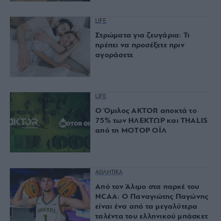
LIFE
Στρώματα για ζευγάρια: Τι
πρέπει να προσέξετε πριν
αγοράσετε
LIFE
Ο Όμιλος AKTOR αποκτά το
75% των ΗΛΕΚΤΩΡ και THALIS
από τη ΜΟΤΟΡ ΟΪΛ
ΑΘΛΗΤΙΚΑ
Από τον Άλιμο στα παρκέ του
NCAA: Ο Παναγιώτης Παγώνης
είναι ένα από τα μεγαλύτερα
ταλέντα του ελληνικού μπάσκετ