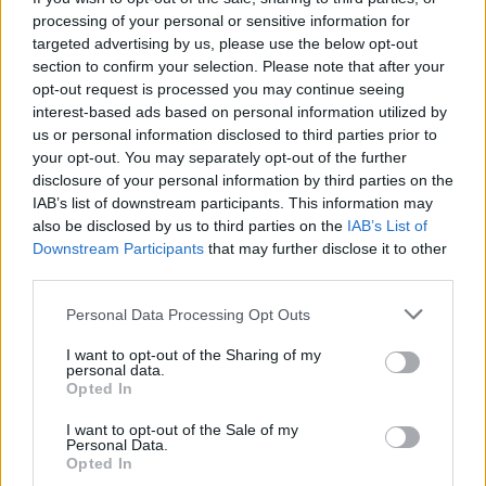
ανωδομής.
Στη Riviera Galleria έχουν ολοκληρωθεί οι
processing of your personal or sensitive information for
targeted advertising by us, please use the below opt-out
εργασίες σκυροδέτησης, ενώ προχωρούν οι
section to confirm your selection. Please note that after your
ηλεκτρομηχανολογικές εγκαταστάσεις, η κατασκευή
opt-out request is processed you may continue seeing
του εξωτερικού κελύφους και οι εργασίες
interest-based ads based on personal information utilized by
us or personal information disclosed to third parties prior to
διαμόρφωσης των εσωτερικών και εξωτερικών
your opt-out. You may separately opt-out of the further
χώρων.
disclosure of your personal information by third parties on the
IAB’s list of downstream participants. This information may
also be disclosed by us to third parties on the
IAB’s List of
Στο The Ellinikon Mall έχουν ολοκληρωθεί οι
Downstream Participants
that may further disclose it to other
third parties.
εκσκαφές, ενώ η σύμβαση για την κατασκευή του
Please note that this website/app uses one or more Google
οικοδομικού σκελετού έχει ήδη ανατεθεί στην ΤΕΡΝΑ,
Personal Data Processing Opt Outs
services and may gather and store information including but
σηματοδοτώντας την επόμενη φάση ανάπτυξης του
not limited to your visit or usage behaviour. You may click to
I want to opt-out of the Sharing of my
personal data.
έργου.
grant or deny consent to Google and its third-party tags to
Opted In
use your data for below specified purposes in below Google
consent section.
I want to opt-out of the Sale of my
Η Μαρίνα Αγίου Κοσμά αποκτά νέο ρόλο
Personal Data.
Opted In