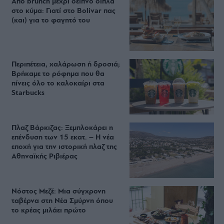
Από brunch μέχρι δείπνο δίπλα
στο κύμα: Γιατί στο Bolivar πας
(και) για το φαγητό του
Περιπέτεια, χαλάρωση ή δροσιά;
Βρήκαμε το ρόφημα που θα
πίνεις όλο το καλοκαίρι στα
Starbucks
Πλαζ Βάρκιζας: Ξεμπλοκάρει η
επένδυση των 15 εκατ. – Η νέα
εποχή για την ιστορική πλαζ της
Αθηναϊκής Ριβιέρας
Νόστος Μεζέ: Μια σύγχρονη
ταβέρνα στη Νέα Σμύρνη όπου
το κρέας μιλάει πρώτο