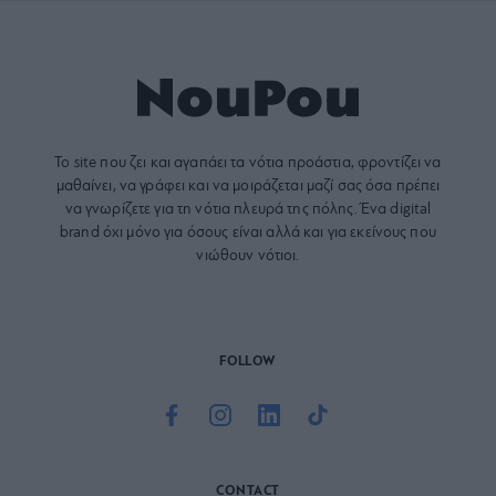
Το site που ζει και αγαπάει τα
νότια προάστια
, φροντίζει να
μαθαίνει, να γράφει και να μοιράζεται μαζί σας όσα πρέπει
να γνωρίζετε για τη νότια πλευρά της πόλης. Ένα digital
brand όχι μόνο για όσους είναι αλλά και για εκείνους που
νιώθουν νότιοι.
FOLLOW
CONTACT