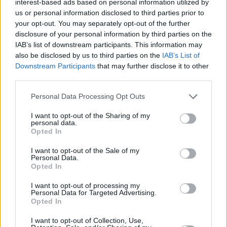
interest-based ads based on personal information utilized by
us or personal information disclosed to third parties prior to
your opt-out. You may separately opt-out of the further
disclosure of your personal information by third parties on the
IAB’s list of downstream participants. This information may
also be disclosed by us to third parties on the
IAB’s List of
Downstream Participants
that may further disclose it to other
ΕΙΔΗΣΕΙΣ
third parties.
Όμιλος Φουρλή: Πώς εξελίσσεται το πλάνο για
Please note that this website/app uses one or more Google
Personal Data Processing Opt Outs
ΙΚΕΑ, Intersport και εμπορικό πάρκο στο Ελληνικό
services and may gather and store information including but
not limited to your visit or usage behaviour. You may click to
I want to opt-out of the Sharing of my
personal data.
grant or deny consent to Google and its third-party tags to
Opted In
use your data for below specified purposes in below Google
consent section.
I want to opt-out of the Sale of my
Personal Data.
Opted In
I want to opt-out of processing my
Personal Data for Targeted Advertising.
Opted In
I want to opt-out of Collection, Use,