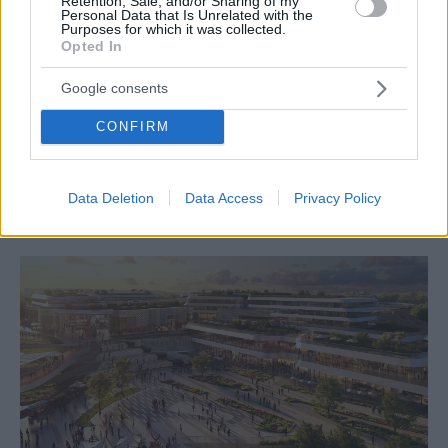
Retention, Sale, and/or Sharing of my
Personal Data that Is Unrelated with the
Purposes for which it was collected.
Opted In
Google consents
CONFIRM
ΕΙΔΗΣΕΙΣ
Ελληνικό: Πώς εξελίσσεται το χρονοδιάγραμμα του
έργου με τα νέα δεδομένα
Data Deletion
Data Access
Privacy Policy