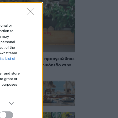
sonal or
ection to
ou may
 personal
out of the
 downstream
B’s List of
 Πώς μια cool καντίνα προσγειώθηκε
ίζωσε) σε ένα αθέατο οικόπεδο στην
σσο
er and store
to grant or
ch μέχρι δείπνο
ed purposes
ο κύμα: Γιατί στο
ας (και) για το
του
ια, χαλάρωση ή