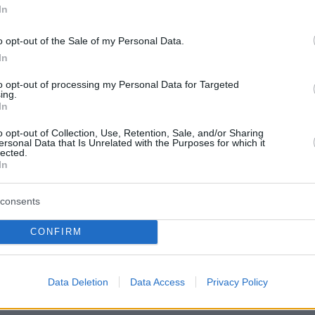
δροσιά;
In
που θα π
καλοκαίρ
o opt-out of the Sale of my Personal Data.
In
Πλαζ Βάρ
Ξεμπλοκ
to opt-out of processing my Personal Data for Targeted
ing.
των 15 ε
για την 
In
Αθηναϊκή
σύμβουλο της εταιρείας, οι
o opt-out of Collection, Use, Retention, Sale, and/or Sharing
ersonal Data that Is Unrelated with the Purposes for which it
ημαντικά το τελευταίο διάστημα.
«Ο
lected.
Νόστος 
In
ταβέρνα
 έχει ολοκληρωθεί ο 44ος όροφος
όπου το 
φων θα ολοκληρωθεί το Μάιο, ένα
consents
ό ορόσημο του Ιουνίου του 2026. Η
CONFIRM
νει τους ρυθμούς για τις εργασίες
ργου που προβλέπεται το Μάιο του
Data Deletion
Data Access
Privacy Policy
λοκαίρι του 2027 οι κατοικίες του