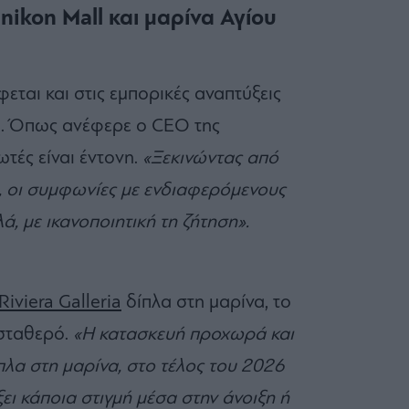
linikon Mall και μαρίνα Αγίου
ται και στις εμπορικές αναπτύξεις
υ. Όπως ανέφερε ο CEO της
ωτές είναι έντονη.
«Ξεκινώντας από
ς, οι συμφωνίες με ενδιαφερόμενους
, με ικανοποιητική τη ζήτηση».
Riviera Galleria
δίπλα στη μαρίνα, το
σταθερό.
«Η κατασκευή προχωρά και
δίπλα στη μαρίνα, στο τέλος του 2026
ει κάποια στιγμή μέσα στην άνοιξη ή