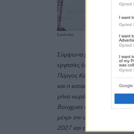
Opted 
I want t
Opted 
Eurokinissi
I want 
Advertis
Opted 
Σύμφωνα με τον διευθύνοντα 
I want t
of my P
εργασίες έχουν επιταχυνθεί σ
was col
Opted 
Πύργος Κατοικιών προχωρά,
και η κατασκευή των 50 ορό
Google 
μήνα νωρίτερα από το αρχικ
Bouygues επίσης έχει επιταχύ
μέχρι την ολοκλήρωση του έ
2027 και ελπίζουμε ότι το κα