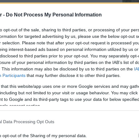
ν πορεία του Πύργου Κατοικιών, του
r -
Do Not Process My Personal Information
ται στο παραλιακό μέτωπο του
to opt-out of the sale, sharing to third parties, or processing of your per
formation for targeted advertising by us, please use the below opt-out s
r selection. Please note that after your opt-out request is processed y
eing interest-based ads based on personal information utilized by us or
disclosed to third parties prior to your opt-out. You may separately opt-
losure of your personal information by third parties on the IAB’s list of
. This information may also be disclosed by us to third parties on the
IA
Staks:
Participants
that may further disclose it to other third parties.
(και ρ
Ανάβυ
 that this website/app uses one or more Google services and may gath
including but not limited to your visit or usage behaviour. You may click 
Από brun
 to Google and its third-party tags to use your data for below specifi
δίπλα στ
ogle consent section.
Bolivar π
φαγητό 
l Data Processing Opt Outs
Περιπέτε
o opt-out of the Sharing of my personal data.