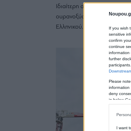
Ιδιαίτερη αναφορά έγινε στη
Noupou.g
ουρανοξύστη που αναπτύσσε
Ελληνικού.
If you wish 
sensitive in
confirm you
continue se
information 
further disc
participants
Downstream 
Please note
information 
deny consent
in below Go
Persona
I want t