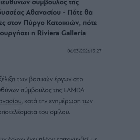
διευθύνων σύμβουλος της
υσσέας Αθανασίου - Πότε θα
ες στον Πύργο Κατοικιών, πότε
ουργήσει η Riviera Galleria
06/03/2026
13:27
ξέλιξη των βασικών έργων στο
ευθύνων σύμβουλος της LAMDA
ανασίου
, κατά την ενημέρωση των
αποτελέσματα του ομίλου.
 έργων έχει πλέον επιταχυνθεί, με