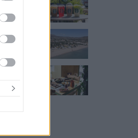
 Βρήκαμε το ρόφημα
ίνεις όλο το
ι στα Starbucks
κιζας:
άρει η επένδυση
κατ. – Η νέα εποχή
ιστορική πλαζ της
ς Ριβιέρας
Μεζέ: Μια σύγχρονη
 στη Νέα Σμύρνη
κρέας μιλάει πρώτο