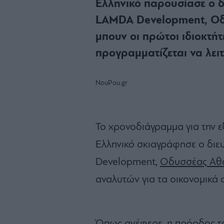
Ελληνικό παρουσίασε ο 
LAMDA Development, Οδ
μπουν οι πρώτοι ιδιοκτήτ
προγραμματίζεται να λειτ
NouPou.gr
Το χρονοδιάγραμμα για την ε
Ελληνικό σκιαγράφησε ο δι
Development,
Οδυσσέας Αθ
αναλυτών για τα οικονομικά 
Όπως ανέφερε, η πρόοδος των