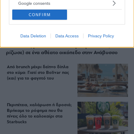
Google consents
CONFIRM
Data Deletion
Data Access
Privacy Policy
Staks: Πώς μια cool καντίνα προσγειώθηκε (και
ρίζωσε) σε ένα αθέατο οικόπεδο στην Ανάβυσσο
Από brunch μέχρι δείπνο δίπλα
στο κύμα: Γιατί στο Bolivar πας
(και) για το φαγητό του
Περιπέτεια, χαλάρωση ή δροσιά;
Βρήκαμε το ρόφημα που θα
πίνεις όλο το καλοκαίρι στα
Starbucks