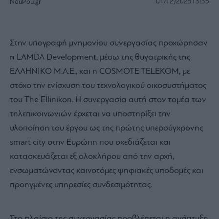
01/12/2025
13:35
NouPou.gr
Στην υπογραφή μνημονίου συνεργασίας προχώρησαν
η LAMDA Development, μέσω της θυγατρικής της
ΕΛΛΗΝΙΚΟ M.A.E., και η COSMOTE TELEKOM, με
στόχο την ενίσχυση του τεχνολογικού οικοσυστήματος
του The Ellinikon. Η συνεργασία αυτή στον τομέα των
τηλεπικοινωνιών έρχεται να υποστηρίξει την
υλοποίηση του έργου ως της πρώτης υπερσύγχρονης
smart city στην Ευρώπη που σχεδιάζεται και
κατασκευάζεται εξ ολοκλήρου από την αρχή,
ενσωματώνοντας καινοτόμες ψηφιακές υποδομές και
προηγμένες υπηρεσίες συνδεσιμότητας.
Στο πλαίσιο της συνεργασίας προβλέπεται η ανάπτυξη