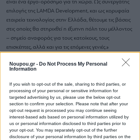
είναι ένα έργο-ορόσημο για τη χώρα. Ως συνεργάτης
επιλογής της LAMDA Development, και ως κορυφαία
εταιρεία τεχνολογίας στην Ελλάδα, θέτουμε τις βάσεις
στις οποίες θα στηριχθεί η έξυπνη πόλη του μέλλοντος
– σημείο αναφοράς για τους κατοίκους, τους
επισκέπτες, αλλά και για τις επόμενες γενιές.»
Noupou.gr -
Do Not Process My Personal
Με όραμα να δημιουργεί νέους προορισμούς και
Information
εμπειρίες που επαναπροσδιορίζουν τον τρόπο ζωής
If you wish to opt-out of the sale, sharing to third parties, or
στην πόλη, όπως το The Ellinikon, η LAMDA
processing of your personal or sensitive information for
Development συνεργάζεται με έναν από τους
targeted advertising by us, please use the below opt-out
section to confirm your selection. Please note that after your
κορυφαίους ομίλους τηλεπικοινωνιών παγκοσμίως για
opt-out request is processed you may continue seeing
την ανάπτυξη ενός προορισμού ανοιχτού και
interest-based ads based on personal information utilized by
προσβάσιμου για όλες και όλους, με υπερσύγχρονη
us or personal information disclosed to third parties prior to
your opt-out. You may separately opt-out of the further
συνδεσιμότητα και αναβαθμισμένες εμπειρίες.
disclosure of your personal information by third parties on the