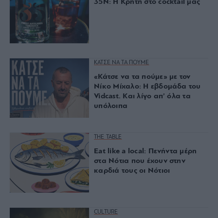
35Ν: Η Κρήτη στο cocktail μας
ΚΑΤΣΕ ΝΑ ΤΑ ΠΟΥΜΕ
«Κάτσε να τα πούμε» με τον
Νίκο Μίχαλο: Η εβδομάδα του
Vidcast. Και λίγο απ’ όλα τα
υπόλοιπα
THE TABLE
Eat like a local: Πενήντα μέρη
στα Nότια που έχουν στην
καρδιά τους οι Nότιοι
CULTURE