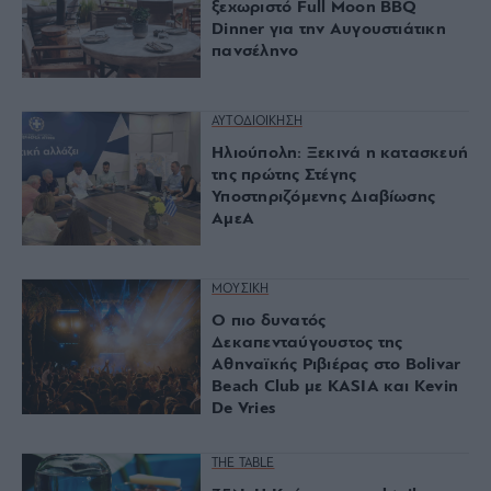
ξεχωριστό Full Moon BBQ
Dinner για την Αυγουστιάτικη
πανσέληνο
ΑΥΤΟΔΙΟΙΚΗΣΗ
Ηλιούπολη: Ξεκινά η κατασκευή
της πρώτης Στέγης
Υποστηριζόμενης Διαβίωσης
ΑμεΑ
ΜΟΥΣΙΚΗ
Ο πιο δυνατός
Δεκαπενταύγουστος της
Αθηναϊκής Ριβιέρας στο Bolivar
Beach Club με KASIA και Kevin
De Vries
THE TABLE