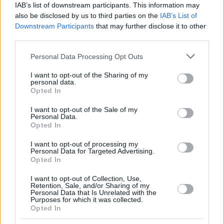
IAB’s list of downstream participants. This information may
also be disclosed by us to third parties on the
IAB’s List of
Downstream Participants
that may further disclose it to other
third parties.
Please note that this website/app uses one or more Google
Personal Data Processing Opt Outs
Share this
services and may gather and store information including but
not limited to your visit or usage behaviour. You may click to
I want to opt-out of the Sharing of my
personal data.
grant or deny consent to Google and its third-party tags to
Opted In
use your data for below specified purposes in below Google
Tags
consent section.
Επενδύσεις
The Ellinikon
Ελληνικό
Νότια Προάστια
I want to opt-out of the Sale of my
Personal Data.
Opted In
ΔΙΑΒΑΣΤΕ ΑΚΟΜΑ
I want to opt-out of processing my
Personal Data for Targeted Advertising.
Opted In
I want to opt-out of Collection, Use,
Retention, Sale, and/or Sharing of my
Personal Data that Is Unrelated with the
Purposes for which it was collected.
Opted In