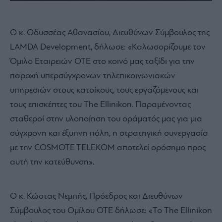
O κ. Οδυσσέας Αθανασίου, Διευθύνων Σύμβουλος της
LAMDA Development, δήλωσε: «Καλωσορίζουμε τον
Όμιλο Εταιρειών ΟΤΕ στο κοινό μας ταξίδι για την
παροχή υπερσύγχρονων τηλεπικοινωνιακών
υπηρεσιών στους κατοίκους, τους εργαζόμενους και
τους επισκέπτες του The Ellinikon. Παραμένοντας
σταθεροί στην υλοποίηση του οράματός μας για μια
σύγχρονη και έξυπνη πόλη, η στρατηγική συνεργασία
με την COSMOTE TELEKOM αποτελεί ορόσημο προς
αυτή την κατεύθυνση».
Ο κ. Κώστας Νεμπής, Πρόεδρος και Διευθύνων
Σύμβουλος του Ομίλου ΟΤΕ δήλωσε: «Το The Ellinikon