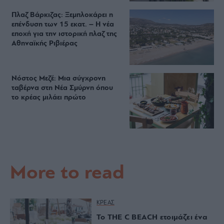
Πλαζ Βάρκιζας: Ξεμπλοκάρει η
επένδυση των 15 εκατ. – Η νέα
εποχή για την ιστορική πλαζ της
Αθηναϊκής Ριβιέρας
Νόστος Μεζέ: Μια σύγχρονη
ταβέρνα στη Νέα Σμύρνη όπου
το κρέας μιλάει πρώτο
More to read
ΚΡΕΑΣ
Το THE C BEACH ετοιμάζει ένα