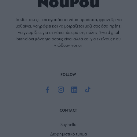
Το site που ζει και αγαπάει τα
νότια προάστια
, φροντίζει να
μαθαίνει, να γράφει και να μοιράζεται μαζί σας όσα πρέπει
να γνωρίζετε για τη νότια πλευρά της πόλης. Ένα digital
brand όχι μόνο για όσους είναι αλλά και για εκείνους που
νιώθουν νότιοι.
FOLLOW
CONTACT
Say hello
Διαφημιστικό τμήμα