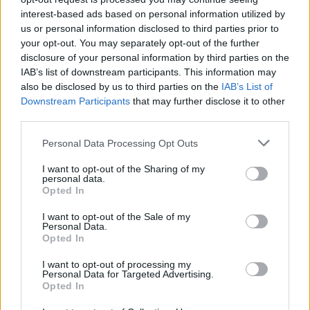
interest-based ads based on personal information utilized by
us or personal information disclosed to third parties prior to
your opt-out. You may separately opt-out of the further
disclosure of your personal information by third parties on the
IAB’s list of downstream participants. This information may
REAL ESTATE
also be disclosed by us to third parties on the
IAB’s List of
Σαρωνίδα, Ανάβυσσος, Λαγονήσι: Για λίγους
Downstream Participants
that may further disclose it to other
οι πάλαι ποτέ εξοχικοί προορισμοί της
third parties.
Αθηναϊκής Ριβιέρας
Please note that this website/app uses one or more Google
Personal Data Processing Opt Outs
services and may gather and store information including but
not limited to your visit or usage behaviour. You may click to
I want to opt-out of the Sharing of my
personal data.
grant or deny consent to Google and its third-party tags to
Τι λέει ο πρώην Δήμαρχος Σαρωνικού
Opted In
use your data for below specified purposes in below Google
consent section.
I want to opt-out of the Sale of my
Για το ίδιο ζήτημα επικοινωνήσαμε με τον πρώην
Personal Data.
Opted In
δήμαρχο Σαρωνικού, Πέτρο Φιλίππου, ο οποίος
I want to opt-out of processing my
αναφέρει ότι στο σημείο υπήρχε παλαιότερα ρέμα.
Personal Data for Targeted Advertising.
«Ωστόσο δεν εκρέουν λύματα από βόθρο στο σημείο
Opted In
αυτό. Αυτό που συμβαίνει είναι ότι εισρέουν θαλάσσια