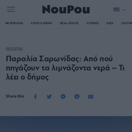
NEWSROOM
FOOD & DRINK
REAL ESTATE
STORIES
KIDS
CULTU
ΡΕΠΟΡΤΑΖ
Παραλία Σαρωνίδας: Από πού
πηγάζουν τα λιμνάζοντα νερά – Τι
λέει ο δήμος
Share this