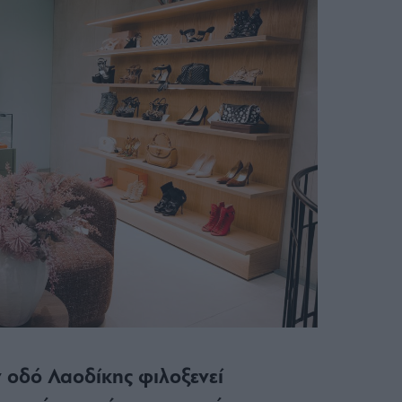
ην οδό Λαοδίκης φιλοξενεί