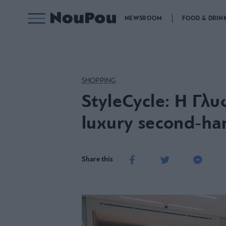
NEWSROOM
FOOD & DRIN
SHOPPING
StyleCycle: Η Γλ
luxury second-ha
Share this