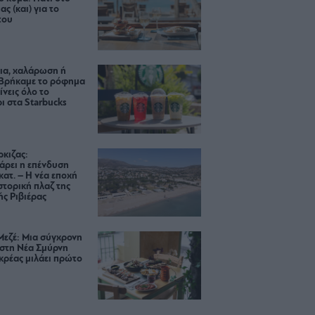
ας (και) για το
του
ια, χαλάρωση ή
 Βρήκαμε το ρόφημα
ίνεις όλο το
ι στα Starbucks
κιζας:
άρει η επένδυση
κατ. – Η νέα εποχή
ιστορική πλαζ της
ς Ριβιέρας
Μεζέ: Μια σύγχρονη
 στη Νέα Σμύρνη
κρέας μιλάει πρώτο