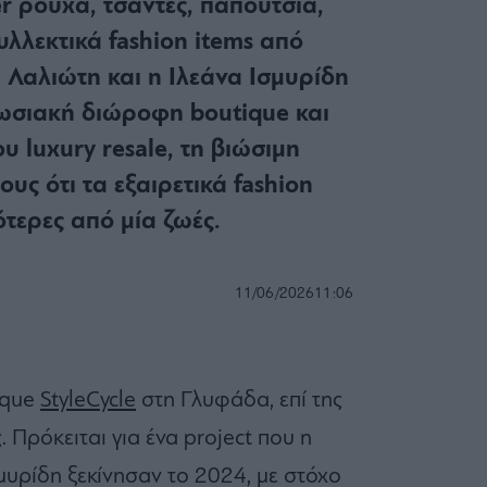
er ρούχα, τσάντες, παπούτσια,
υλλεκτικά fashion items από
 Λαλιώτη και η Ιλεάνα Ισμυρίδη
πωσιακή διώροφη boutique και
υ luxury resale, τη βιώσιμη
ους ότι τα εξαιρετικά fashion
τερες από μία ζωές.
11/06/2026
11:06
tique
StyleCycle
στη Γλυφάδα, επί της
. Πρόκειται για ένα project που η
σμυρίδη ξεκίνησαν το 2024, με στόχο