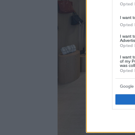
Opted 
I want t
Opted 
I want 
Advertis
Opted 
I want t
of my P
was col
Opted 
Google 