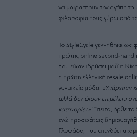
να μοιραστούν την αγάπη τους 
φιλοσοφία τους γύρω από τα 
Το StyleCycle γεννήθηκε ως 
πρώτης online second-hand 
που είχαν ιδρύσει μαζί η Νίκ
η πρώτη ελληνική resale on
γυναικεία μόδα.
«Υπάρχουν κ
αλλά δεν έχουν επιμέλεια αν
κατηγορίες»
. Έπειτα, ήρθε τ
ενώ προσφάτως δημιουργήθηκ
Γλυφάδα, που επενδύει ακόμ