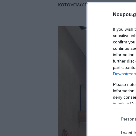
καταναλωτή.
Noupou.g
If you wish 
sensitive in
confirm you
continue se
information 
further disc
participants
Downstream 
Please note
information 
deny consent
in below Go
Persona
I want t