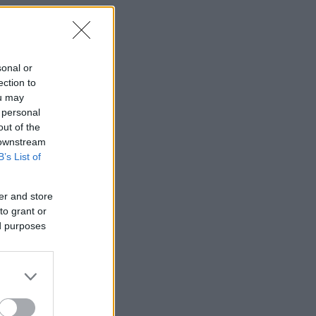
sonal or
ection to
ou may
 personal
out of the
 downstream
B’s List of
er and store
to grant or
ed purposes