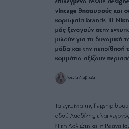
επιλεγμένα resale design
vintage θησαυρούς και σ
κορυφαία brands. Η Νίκη
μάς ξεναγούν στην εντυ
μιλούν για τη δυναμική το
μόδα και την πεποίθησή τ
κομμάτια αξίζουν περισσό
Αλεξία Ζερβούδη
Τα εγκαίνια της flagship bou
οδού Λαοδίκης, είναι γεγονός
Νίκη Λαλιώτη και η Ιλεάνα Ι