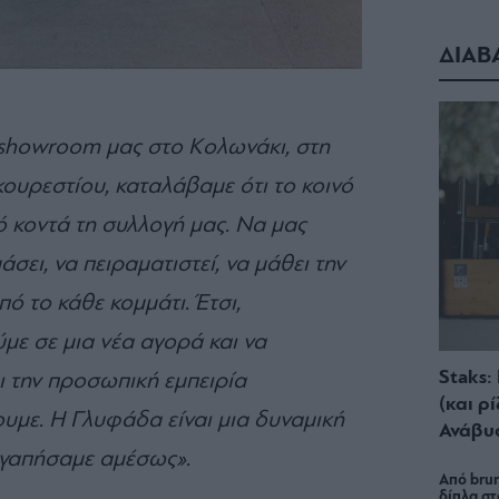
ΔΙΑΒ
υ showroom μας στο Κολωνάκι, στη
ουρεστίου, καταλάβαμε ότι το κοινό
ό κοντά τη συλλογή μας. Να μας
σει, να πειραματιστεί, να μάθει την
ό το κάθε κομμάτι. Έτσι,
ε σε μια νέα αγορά και να
Staks:
αι την προσωπική εμπειρία
(και ρ
με. Η Γλυφάδα είναι μια δυναμική
Ανάβυ
αγαπήσαμε αμέσως».
Από brun
δίπλα στ