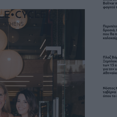
Bolivar π
φαγητό 
Περιπέτε
δροσιά;
που θα π
καλοκαίρ
Πλαζ Βάρ
Ξεμπλοκ
των 15 ε
για την 
Αθηναϊκή
Νόστος 
ταβέρνα
όπου το 