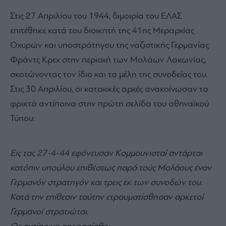
Στις 27 Απριλίου του 1944, διμοιρία του ΕΛΑΣ
επιτέθηκε κατά του διοικητή της 41ης Μεραρχίας
Οχυρών και υποστράτηγου της ναζιστικής Γερμανίας
Φράντς Κρεχ στην περιοχή των Μολάων Λακωνίας,
σκοτώνοντας τον ίδιο και τα μέλη της συνοδείας του.
Στις 30 Απριλίου, οι κατοχικές αρχές ανακοίνωσαν τα
φρικτά αντίποινα στην πρώτη σελίδα του αθηναϊκού
Τύπου:
Εις τας 27-4-44 εφόνευσαν Κομμουνισταί αντάρται
κατόπιν υπούλου επιθέσεως παρά τούς Μολάους έναν
Γερμανόν στρατηγόν και τρεις εκ των συνοδών του.
Κατά την επίθεσιν ταύτην ετραυματίσθησαν αρκετοί
Γερμανοί στρατιώται.