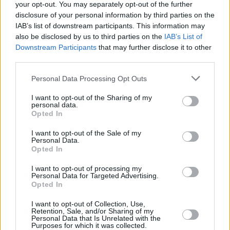
your opt-out. You may separately opt-out of the further
καμπάνες της εκκλησίας στην Καισαριανή χτυπούσαν
disclosure of your personal information by third parties on the
πένθιμα.
IAB’s list of downstream participants. This information may
also be disclosed by us to third parties on the
IAB’s List of
Downstream Participants
that may further disclose it to other
third parties.
Please note that this website/app uses one or more Google
Personal Data Processing Opt Outs
services and may gather and store information including but
not limited to your visit or usage behaviour. You may click to
I want to opt-out of the Sharing of my
personal data.
grant or deny consent to Google and its third-party tags to
Opted In
use your data for below specified purposes in below Google
consent section.
I want to opt-out of the Sale of my
Personal Data.
Opted In
I want to opt-out of processing my
Personal Data for Targeted Advertising.
Opted In
Tο Σκοπευτήριο της Καισαριανής, όπου βρίσκεται το μνημείο για τους
I want to opt-out of Collection, Use,
200 αγωνιστές που εκτελέστηκαν από τους Γερμανούς την πρωτομαγιά
Retention, Sale, and/or Sharing of my
του 1944. Οι 200 κρατούμενοι αγωνιστές μεταφέρθηκαν από το
Personal Data that Is Unrelated with the
Purposes for which it was collected.
Χαϊδάρι και εκτελέστηκαν ανήμερα της Πρωτομαγιάς ως αντίποινα για