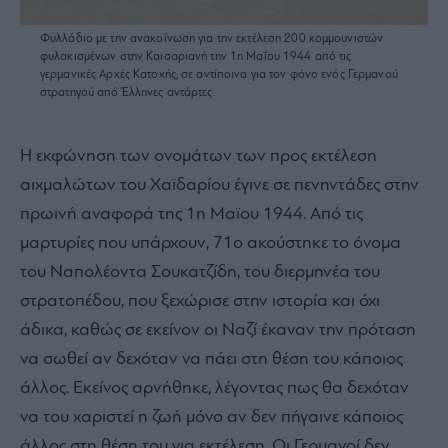
Φυλλάδιο με την ανακοίνωση για την εκτέλεση 200 κομμουνιστών
φυλακισμένων στην Καισαριανή την 1η Μαΐου 1944 από τις
γερμανικές Αρχές Κατοχής, σε αντίποινα για τον φόνο ενός Γερμανού
στρατηγού από Έλληνες αντάρτες.
Η εκφώνηση των ονομάτων των προς εκτέλεση
αιχμαλώτων του Χαϊδαρίου έγινε σε πενηντάδες στην
πρωινή αναφορά της 1η Μαϊου 1944. Από τις
μαρτυρίες που υπάρχουν, 71ο ακούστηκε το όνομα
του Ναπολέοντα Σουκατζίδη, του διερμηνέα του
στρατοπέδου, που ξεχώρισε στην ιστορία και όχι
άδικα, καθώς σε εκείνον οι Ναζί έκαναν την πρόταση
να σωθεί αν δεχόταν να πάει στη θέση του κάποιος
άλλος. Εκείνος αρνήθηκε, λέγοντας πως θα δεχόταν
να του χαριστεί η ζωή μόνο αν δεν πήγαινε κάποιος
άλλος στη θέση του για εκτέλεση. Οι Γερμανοί δεν