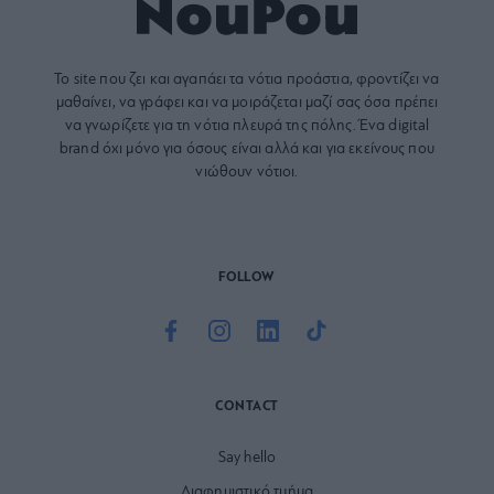
Το site που ζει και αγαπάει τα
νότια προάστια
, φροντίζει να
μαθαίνει, να γράφει και να μοιράζεται μαζί σας όσα πρέπει
να γνωρίζετε για τη νότια πλευρά της πόλης. Ένα digital
brand όχι μόνο για όσους είναι αλλά και για εκείνους που
νιώθουν νότιοι.
FOLLOW
CONTACT
Say hello
Διαφημιστικό τμήμα