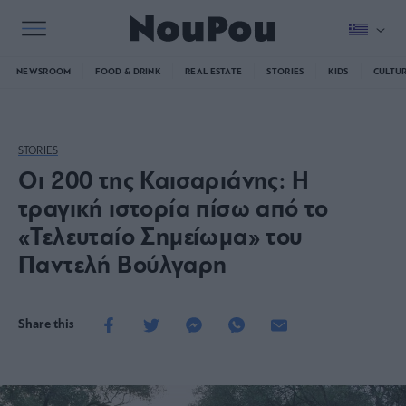
NEWSROOM
FOOD & DRINK
REAL ESTATE
STORIES
KIDS
CULTU
STORIES
Οι 200 της Καισαριάνης: Η
τραγική ιστορία πίσω από το
«Τελευταίο Σημείωμα» του
Παντελή Βούλγαρη
Share this