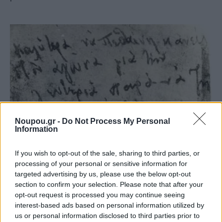
Noupou.gr -
Do Not Process My Personal
Information
If you wish to opt-out of the sale, sharing to third parties, or
Το αποχαιρετιστήριο σημείωμα του Γεωπόνου Νίκου Μαριακάκη.
processing of your personal or sensitive information for
targeted advertising by us, please use the below opt-out
section to confirm your selection. Please note that after your
Τα πτώματα των εκτελεσμέων μετέφεραν κάθε φορά
opt-out request is processed you may continue seeing
στα φορτηγά των Γερμανών οι επόμενοι 20 που
interest-based ads based on personal information utilized by
επρόκειτο να εκτελεστούν. Τη μέρα της εκτέλεσης, οι
us or personal information disclosed to third parties prior to